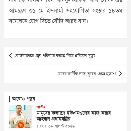
বাদশাহ সালমান বিন আবদুলআজিজ আল সৌদ- এর
আমন্ত্রণে ৩১ মে ইসলামী সহযোগিতা সংস্থার ১৪তম
সম্মেলনে যোগ দিতে সৌদি আরব যান।
Post
বোর্ডবাজারে ড্রেন পরিষ্কার করতে গিয়ে শ্রমিকের মৃত্যু
navigation
মেষের আর্থিক লাভ, বৃষের প্রেমে হতাশা
আরোও পড়ুন
জাতীয়
মানুষের কল্যাণে ইউএনওদের কাজ করার
আহ্বান প্রধানমন্ত্রীর
রবিবার, ০৯ আগস্ট ২০২৬