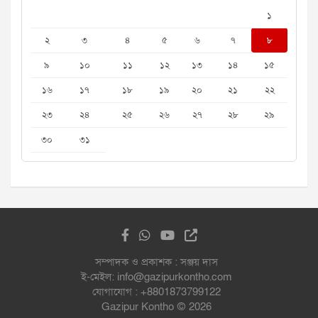
১
২
৩
৪
৫
৬
৭
৮
৯
১০
১১
১২
১৩
১৪
১৫
১৬
১৭
১৮
১৯
২০
২১
২২
২৩
২৪
২৫
২৬
২৭
২৮
২৯
৩০
৩১
সম্পাদক ও প্রকাশক : সঞ্জয় দাস
ই-মেইল: info@gazipurkontho.com
যোগাযোগ : +8801873799122
Gazipur Kontho © 2026