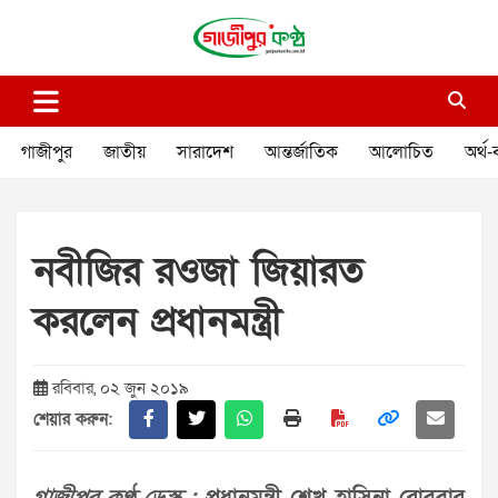
Skip
to
content
গাজীপুর কণ্ঠ
গণমানুষের কণ্ঠ
গাজীপুর
জাতীয়
সারাদেশ
আন্তর্জাতিক
আলোচিত
অর্থ-
নবীজির রওজা জিয়ারত
করলেন প্রধানমন্ত্রী
রবিবার, ০২ জুন ২০১৯
শেয়ার করুন: