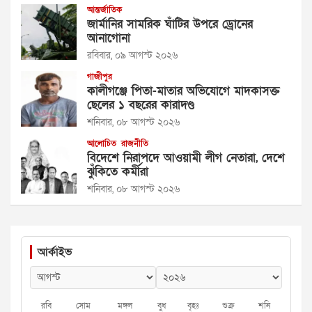
আন্তর্জাতিক
জার্মানির সামরিক ঘাঁটির উপরে ড্রোনের
আনাগোনা
রবিবার, ০৯ আগস্ট ২০২৬
গাজীপুর
কালীগঞ্জে পিতা-মাতার অভিযোগে মাদকাসক্ত
ছেলের ১ বছরের কারাদণ্ড
শনিবার, ০৮ আগস্ট ২০২৬
আলোচিত
রাজনীতি
বিদেশে নিরাপদে আওয়ামী লীগ নেতারা, দেশে
ঝুঁকিতে কর্মীরা
শনিবার, ০৮ আগস্ট ২০২৬
আর্কাইভ
রবি
সোম
মঙ্গল
বুধ
বৃহঃ
শুক্র
শনি