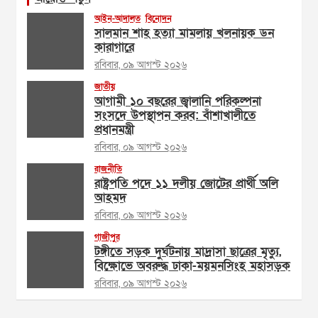
আইন-আদালত
বিনোদন
সালমান শাহ হত্যা মামলায় খলনায়ক ডন
কারাগারে
রবিবার, ০৯ আগস্ট ২০২৬
জাতীয়
আগামী ১০ বছরের জ্বালানি পরিকল্পনা
সংসদে উপস্থাপন করব: বাঁশাখালীতে
প্রধানমন্ত্রী
রবিবার, ০৯ আগস্ট ২০২৬
রাজনীতি
রাষ্ট্রপতি পদে ১১ দলীয় জোটের প্রার্থী অলি
আহমদ
রবিবার, ০৯ আগস্ট ২০২৬
গাজীপুর
টঙ্গীতে সড়ক দুর্ঘটনায় মাদ্রাসা ছাত্রের মৃত্যু,
বিক্ষোভে অবরুদ্ধ ঢাকা-ময়মনসিংহ মহাসড়ক
রবিবার, ০৯ আগস্ট ২০২৬