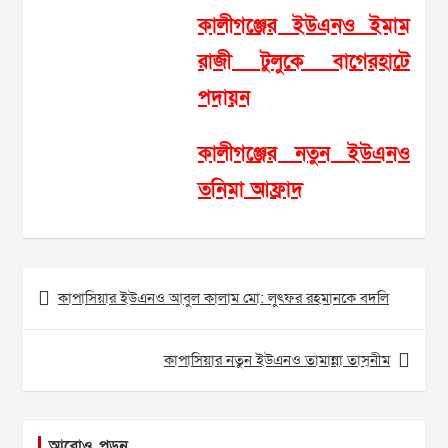
কালীগঞ্জের ইউএনও ইমাম
রাজী টুলুকে বাগেরহাটে
পদায়ন
কালীগঞ্জের নতুন ইউএনও
তনিমা আফ্রাদ
Post
কাপাসিয়ার ইউএনও আবুল কালাম মো: লুৎফর রহমানকে বদলি
navigation
কাপাসিয়ার নতুন ইউএনও তামান্না তাস্‌নীম
আরোও পড়ুন