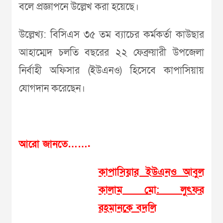
বলে প্রজ্ঞাপনে উল্লেখ করা হয়েছে।
উল্লেখ্য: বিসিএস ৩৫ তম ব্যাচের কর্মকর্তা কাউছার
আহাম্মেদ চলতি বছরের ২২ ফেব্রুয়ারী উপজেলা
নির্বাহী অফিসার (ইউএনও) হিসেবে কাপাসিয়ায়
যোগদান করেছেন।
আরো জানতে…….
কাপাসিয়ার ইউএনও আবুল
কালাম মো: লুৎফর
রহমানকে বদলি