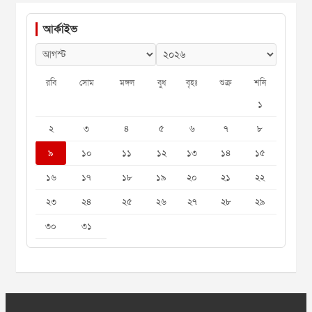
আর্কাইভ
রবি
সোম
মঙ্গল
বুধ
বৃহঃ
শুক্র
শনি
১
২
৩
৪
৫
৬
৭
৮
৯
১০
১১
১২
১৩
১৪
১৫
১৬
১৭
১৮
১৯
২০
২১
২২
২৩
২৪
২৫
২৬
২৭
২৮
২৯
৩০
৩১