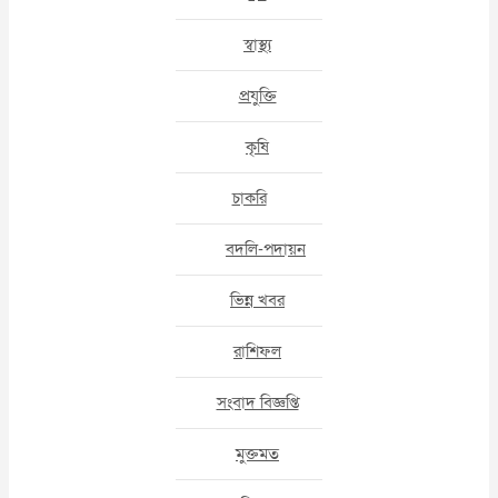
স্বাস্থ্য
প্রযুক্তি
কৃষি
চাকরি
বদলি-পদায়ন
ভিন্ন খবর
রাশিফল
সংবাদ বিজ্ঞপ্তি
মুক্তমত