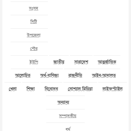
সংসদ
সিটি
উপজেলা
পৌর
ইউপি
জাতীয়
সারাদেশ
আন্তর্জাতিক
আলোচিত
অর্থ-বাণিজ্য
রাজনীতি
আইন-আদালত
খেলা
শিক্ষা
বিনোদন
সোশ্যাল মিডিয়া
লাইফস্টাইল
অন্যান্য
সম্পাদকীয়
ধর্ম