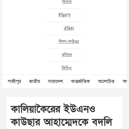
ফিচার
ইতিহাস
ঐতিহ্য
শিল্প-সাহিত্য
ছবিঘর
ভিডিও
গাজীপুর
জাতীয়
সারাদেশ
আন্তর্জাতিক
আলোচিত
অর্থ
কালিয়াকৈরের ইউএনও
কাউছার আহাম্মেদকে বদলি