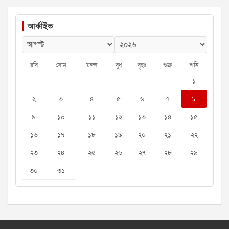
আর্কাইভ
রবি
সোম
মঙ্গল
বুধ
বৃহঃ
শুক্র
শনি
১
২
৩
৪
৫
৬
৭
৮
৯
১০
১১
১২
১৩
১৪
১৫
১৬
১৭
১৮
১৯
২০
২১
২২
২৩
২৪
২৫
২৬
২৭
২৮
২৯
৩০
৩১