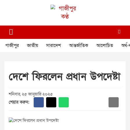
Skip
to
content
গাজীপুর কণ্ঠ
গণমানুষের কণ্ঠ
গাজীপুর
জাতীয়
সারাদেশ
আন্তর্জাতিক
আলোচিত
অর্থ-
দেশে ফিরলেন প্রধান উপদেষ্টা
শনিবার, ২৫ জানুয়ারি ২০২৫
শেয়ার করুন: