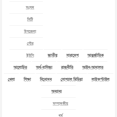
সংসদ
সিটি
উপজেলা
পৌর
ইউপি
জাতীয়
সারাদেশ
আন্তর্জাতিক
আলোচিত
অর্থ-বাণিজ্য
রাজনীতি
আইন-আদালত
খেলা
শিক্ষা
বিনোদন
সোশ্যাল মিডিয়া
লাইফস্টাইল
অন্যান্য
সম্পাদকীয়
ধর্ম