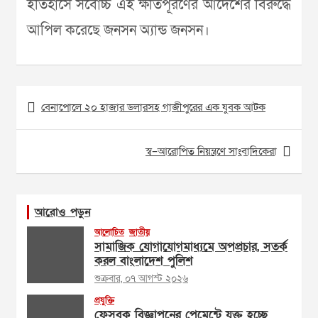
ইতিহাসে সর্বোচ্চ এই ক্ষতিপূরণের আদেশের বিরুদ্ধে
আপিল করেছে জনসন অ্যান্ড জনসন।
Post
বেনাপোলে ২০ হাজার ডলারসহ গাজীপুরের এক যুবক আটক
navigation
স্ব–আরোপিত নিয়ন্ত্রণে সাংবাদিকেরা
আরোও পড়ুন
আলোচিত
জাতীয়
সামাজিক যোগাযোগমাধ্যমে অপপ্রচার, সতর্ক
করল বাংলাদেশ পুলিশ
শুক্রবার, ০৭ আগস্ট ২০২৬
প্রযুক্তি
ফেসবুক বিজ্ঞাপনের পেমেন্টে যুক্ত হচ্ছে