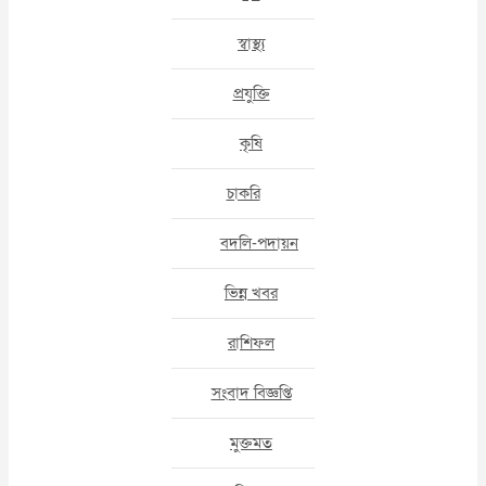
স্বাস্থ্য
প্রযুক্তি
কৃষি
চাকরি
বদলি-পদায়ন
ভিন্ন খবর
রাশিফল
সংবাদ বিজ্ঞপ্তি
মুক্তমত