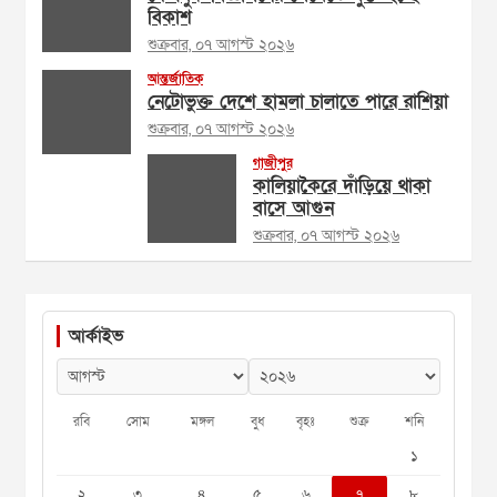
বিকাশ
শুক্রবার, ০৭ আগস্ট ২০২৬
আন্তর্জাতিক
নেটোভুক্ত দেশে হামলা চালাতে পারে রাশিয়া
শুক্রবার, ০৭ আগস্ট ২০২৬
গাজীপুর
কালিয়াকৈরে দাঁড়িয়ে থাকা
বাসে আগুন
শুক্রবার, ০৭ আগস্ট ২০২৬
আর্কাইভ
রবি
সোম
মঙ্গল
বুধ
বৃহঃ
শুক্র
শনি
১
২
৩
৪
৫
৬
৭
৮