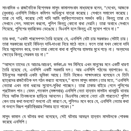
সাংবাদিক ও রাজনৈতিক বিশ্লেষক মাসুদ কামালসংবাদ মাধ্যমকে বলেন, “দেখেন, আজকে
(বুধবার) এনসিপি নির্বাচন কমিশন অভিমুখে যাত্রা করেছে। সেখানে সমাবেশ করেছে।
তারা যে দাবি, করেছে সেই দাবি আমি ব্যক্তিগতভাবে সমর্থন করি। কিন্তু তারা যে
সেখানে গেল, সমাবেশ করলো, পুলিশ কিন্তু কোনো বাধা দেয়নি। তারা অবাধে সেখানে
গিয়েছে, পুলিশের ব্যারিকেড ভেঙেছে। বিএনপি হলে কিন্তু এই সুযোগ পাবে না।”
তার কথা, “একটা পারসেপশন তৈরি হয়েছে যে, এনসিপি যেটা চায় সরকারও সেটাই চায়।
তারা সরকারের হয়েই বিভিন্ন দাবি-দাওয়া নিয়ে মাঠে নামে। ফলে তারা যখন কোনো দাবি
নিয়ে আন্দোলন করে, তখন তারা কোনো বাধা বা পুলিশের হামলার মুখে পড়ে না। অন্যদের
ক্ষেত্রে কিন্তু সেরকম হয় না।”
“আসলে তাদের যে আচার-আচরণ, কর্মকাণ্ড সব মিলিয়ে এখন মানুষের মনে একটি ধারণা
তৈরি হয়েছে যে, এনসিপি একটি সরকারি দল। আর এনসিপি গঠনের ব্যাপারেও ড.
ইউনূসের সরাসরি একটা ভূমিকা আছে। তিনি নিজেও সাক্ষাৎকারে বলেছেন যে তিনি
ছাত্রদের রাজনৈতিক দল গঠন করতে বলেছেন,” বলেন মাসুদ কামাল।তার মতে, “এনসিপি
নেতারা এখন নানা ধরনের সুযোগ-সুবিধা পাচ্ছেন। তারা ঢাকার বাইরে গেলে পুলিশের
প্রটোকল পান। যেমন ,গতকাল (মঙ্গলবার) এনসিপি নেতা হান্নান মাসউদ ধানমন্ডি থানায়
গিয়ে আটক তিনজনকে ছাড়িয়ে আনলেন। বিএনপির কোনো নেতা এটা পারতেন? পুলিশ
কেন তার কথা শুনলো? শুনলো এই কারণে যে, পুলিশও মনে করে যে, এনসিপি নেতার কথা
না শুনলে বিরূপ প্রতিক্রিয়ার শিকার হতে পারেন।”
মাসুদ কামাল যে ঘটনার কথা বলেছেন, সেই ঘটনায় আবদুল হান্নান মাসউদকে শোকজ
করেছে এনসিপি।