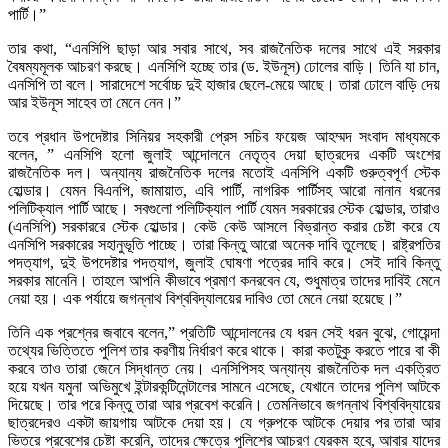
পার্টি।”
তার কথা, “এনসিপি ছাড়া আর সবার সাথে, সব রাজনৈতিক দলের সাথে এই সরকার
বৈষম্যমূলক আচরণ করছে। এনসিপি হচ্ছে তার (ড. ইউনূস) ঢোলের বাড়ি। তিনি যা চান,
এনসিপি তা বলে। সারাদেশে সর্বোচ্চ দুই হাজার ছেলে-মেয়ে আছে। তারা ঢোলে বাড়ি দেয়
আর ইউনূস সাহেব তা মেনে নেন।”
তবে প্রধান উপদেষ্টার সিনিয়র সহকারী প্রেস সচিব ফয়েজ আহম্মদ সংবাদ মাধ্যমকে
বলেন, ” এনসিপি হলো জুলাই আন্দোলনে নেতৃত্ব দেয়া ছাত্রদের একটি অংশের
রাজনৈতিক দল। অন্যান্য রাজনৈতিক দলের মতোই এনসিপি একটি গুরুত্বপূর্ণ স্টেক
হোল্ডার। যেমন বিএনপি, জামায়াত, এবি পার্টি, নাগরিক পার্টিসহ আরো নানান ধরনের
পলিটিক্যাল পার্টি আছে। সবগুলো পলিটিক্যাল পার্টি যেমন সরকারের স্টেক হোল্ডার, তারাও
(এনসিপি) সরকাররে স্টেক হোল্ডার। কেউ কেউ আসলে বিভ্রান্ত করার চেষ্টা করে যে
এনসিপি সরকারের সহানুভূতি পাচ্ছে। তারা কিন্তু আরো অনেক দাবি তুলেছে। রাষ্ট্রপতির
পদত্যাগ, দুই উপদেষ্টার পদত্যাগ, জুলাই ঘোষণা পত্রের দাবি করে। সেই দাবি কিন্তু
সরকার মানেনি। তাহলে আপনি কীভাবে প্রমাণ কনরবেন যে, শুধুমাত্র তাদের দাবিই মেনে
নেয়া হয়। এক পর্যায়ে জগন্নাথ বিশ্ববিদ্যালয়ের দাবিও তো মেনে নেয়া হয়েছে।”
তিনি এক প্রশ্নের জবাবে বলেন,” প্রতিটি আন্দোলনের যে ধরন সেই ধরন বুঝে, গোয়েন্দা
তথ্যের ভিত্তিতে পুলিশ তার করণীয় নির্ধারণ করে থাকে। কারা কতটুকু করতে পারে বা কী
করবে তাও তারা জেনে সিদ্ধান্ত নেয়। এনসিপিসহ অন্যান্য রাজনৈতিক দল একত্রিত
হয়ে যখন যমুনা অভিমুখে ইন্টারকন্টিনেন্টালের সামনে এসেছে, যেখানে তাদের পুলিশ আটকে
দিয়েছে। তার পরে কিন্তু তারা আর প্রবেশ করেনি। তেমনিভাবে জগন্নাথ বিশ্ববিদ্যায়ের
ছাত্রদেরও একটা জায়গায় আটকে দেয়া হয়। যে গ্রুপকে আটকে দেয়ার পর তারা আর
ভিতরে প্রবেশের চেষ্টা করেনি, তাদের ক্ষেত্রে পুলিশের আচরণ যেরকম হবে, আবার যাদের