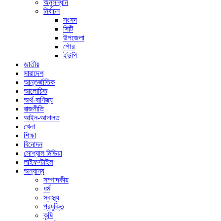
অনুসন্ধান
নির্বাচন
সংসদ
সিটি
উপজেলা
পৌর
ইউপি
জাতীয়
সারাদেশ
আন্তর্জাতিক
আলোচিত
অর্থ-বাণিজ্য
রাজনীতি
আইন-আদালত
খেলা
শিক্ষা
বিনোদন
সোশ্যাল মিডিয়া
লাইফস্টাইল
অন্যান্য
সম্পাদকীয়
ধর্ম
স্বাস্থ্য
প্রযুক্তি
কৃষি