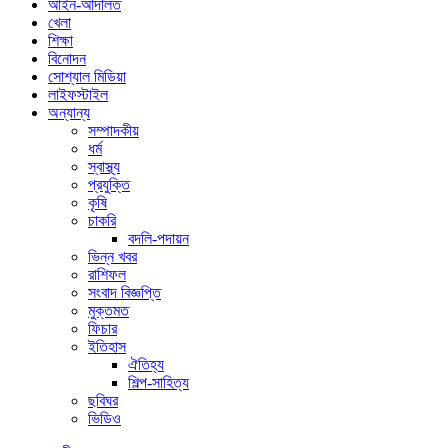
আইন-আদালত
খেলা
শিক্ষা
বিনোদন
সোশ্যাল মিডিয়া
লাইফস্টাইল
অন্যান্য
সম্পাদকীয়
ধর্ম
স্বাস্থ্য
প্রযুক্তি
কৃষি
চাকরি
বদলি-পদায়ন
ভিন্ন খবর
রাশিফল
সংবাদ বিজ্ঞপ্তি
মুক্তমত
ফিচার
ইতিহাস
ঐতিহ্য
শিল্প-সাহিত্য
ছবিঘর
ভিডিও