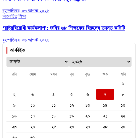
বৃহস্পতিবার, ০৬ আগস্ট ২০২৬
আলোচিত
শিক্ষা
‘রাষ্ট্রবিরোধী কার্যকলাপ’: জবির ৬৮ শিক্ষকের বিরুদ্ধে তদন্ত কমিটি
বৃহস্পতিবার, ০৬ আগস্ট ২০২৬
আর্কাইভ
রবি
সোম
মঙ্গল
বুধ
বৃহঃ
শুক্র
শনি
১
২
৩
৪
৫
৬
৭
৮
৯
১০
১১
১২
১৩
১৪
১৫
১৬
১৭
১৮
১৯
২০
২১
২২
২৩
২৪
২৫
২৬
২৭
২৮
২৯
৩০
৩১