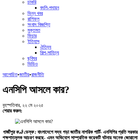
চাকরি
বদলি-পদায়ন
ভিন্ন খবর
রাশিফল
সংবাদ বিজ্ঞপ্তি
মুক্তমত
ফিচার
ইতিহাস
ঐতিহ্য
শিল্প-সাহিত্য
ছবিঘর
ভিডিও
আলোচিত
•
জাতীয়
•
রাজনীতি
এনসিপি আসলে কার?
বৃহস্পতিবার, ২২ মে ২০২৫
শেয়ার করুন:
গাজীপুর কণ্ঠ ডেস্ক :
বাংলাদেশে সদ্য গড়া জাতীয় নাগরিক পার্টি- এনসিপির প্রতি সরকার
পক্ষপাতমূলক আচরণ করছে- এমন অভিযোগ সাম্প্রতিক কয়েকটি ঘটনায় অনেক জোরালো