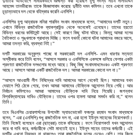
দুর্নীতির অভিযোগে সাময়িকভাবে বরখাস্ত করা হয়েছিল যুগ্ম সদস্য সচিব সালাউদ্দিন
আহমেদ তানভীরকে৷ তাকে জিজ্ঞাসাবাদ করেছে দুর্নীতি দমন কমিশন। তবে এখনো তাকে
চূড়ান্তভাবে দল থেকে বহিস্কার করেনি এনসিপি।
এনসিপির যুগ্ম আহ্বায়ক মনিরা শারমিন সংবাদ মাধ্যমকে বলেন, “আমাদের দলটি নতুন।
এখানে বিভিন্ন রাজনৈতিক ব্যাকগ্রাউন্ড থেকে অনেকেই এনেছেন। তাদের হয়তো
বিভিন্ন ধরনের কমিটমেন্ট আছে। সেই কারণে কিছু ঘটনা ঘটছে। কিন্তু আমরা দলের
নৈতিকতা ও শৃঙ্খলাকে প্রাধান্য দিচ্ছি। ফলে যখনই কোনো ঘটনা আমাদের নজরে আসে,
আমরা তদন্ত করি, ব্যবস্থা নিই।”
দলটি সরকারের অনুকুল্য পাচ্ছে বা সরকারেরই দল এনসিপি- এমন ধারণার সত্যতা
অস্বীকার করে তিনি বলেন, “আসলে সরকার ও এনসিপিকে একসঙ্গে গুলিয়ে ফেলার একটা
প্রবণতা রাজনৈতিক দলগুলোর মধ্যে আছে। কিছু কিছু সংবাদমাধমেওরও একটা প্রবণতা
আছে। আসলে আমরা একটি রাজনৈতিক দল। আমরা সরকারের কোনো দল না।”
“আসলে আওয়ামী লীগ নিষিদ্ধের দাবি আমাদের আগে থেকেই ছিল। আমাদের যখন
দেয়ালে পিঠ ঠেকে গেছে, তখন আমরা আমাদের যৌক্তিক আন্দোলন নিয়ে গেছি। আর
নির্বাচন কমিশনেও আমরা আমাদের যৌক্তিক দাবি নিয়ে গিয়েছি। জগন্নাথ
বিশ্ববিদ্যালয়ের দাবিও যৌক্তিক। তাদের ওপর হামলা আমরা সমর্থন করি না,” বলেন
তিনি।
তবে বিএনপির চেয়ারপার্সনের উপদেষ্টা অ্যাডভোকেট ফজলুর রহমান সংবাদ মাধ্যমকে
বলেন, ” এরা (এনসিপি) শুধু রাজনৈতিক দল না, এরা হলো ইউনূস সাহেবের নিয়োগকর্তা।
তিনি নিজেই বলেছেন এরা (ছাত্ররা) তাকে বসিয়েছে। ফলে নিয়োগকর্তা যখন আন্দোলন
করে বা দাবি করে, কর্মচারীকে সেটা মানতেই হবে। ইউনূস সাহেব তাদের কর্মচারী। এই
দলটির এখনো নিবন্ধন না থাকলেও তারা রাজনৈতিক দলের চেয়েও বেশি। তার কিংস