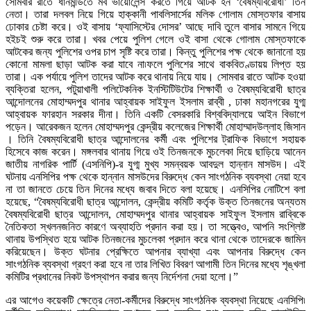
সোমবার রাতে ধানমন্ডিতে মব ভায়োলেন্স করতে গিয়ে আটক হন ‘বৈষম্যবিরোধী’ তিন
নেতা। তারা দলবল নিয়ে গিয়ে হাক্কানী পাবলিসার্সের মলিক গোলাম মোস্তফার বাসায়
ঢোকার চেষ্টা করে। ওই বাসায় ‘ফ্যাসিস্টের দোসর’ আছে দাবি তুলে বাসার সামনে গিয়ে
হইচই শুরু করে তারা। খবর পেয়ে পুলিশ গেলে ওই বাসা থেকে গোলাম মোস্তফাকে
আটকের জন্য পুলিশের ওপর চাপ সৃষ্টি করে তারা। কিন্তু পুলিশের পক্ষ থেকে জানানো হয়
কোনো মামলা ছাড়া আটক করা যাবে না৷ফলে পুলিশের সাথে বাকবিতণ্ডায়য় লিপ্ত হয়
তারা। এক পর্যায়ে পুলিশ তাদের আটক করে থানায় নিয়ে যায়। সোমবার রাতে আটক হওয়া
ব্যক্তিরা হলেন, পটুয়াখালী পলিটেকনিক ইনস্টিটিউটের শিক্ষার্থী ও বৈষম্যবিরোধী ছাত্র
আন্দোলনের মোহাম্মদপুর থানার আহ্বায়ক সাইফুল ইসলাম রাব্বী , ঢাকা মহানগরের যুগ্ম
আহ্বায়ক ফারহান সরকার দীনা। তিনি একটি বেসরকারি বিশ্ববিদ্যালয়ে আইন বিভাগে
পড়েন। আরেকজন হলেন মোহাম্মদপুর কেন্দ্রীয় কলেজের শিক্ষার্থী মোহাম্মাদউল্লাহ জিসান
। তিনি বৈষম্যবিরোধী ছাত্র আন্দোলনের কর্মী এবং পুলিশের ট্রাফিক বিভাগে সহায়ক
হিসেবে কাজ করেন। মঙ্গলবার থানায় গিয়ে ওই তিনজনকে মুচলেকা দিয়ে ছাড়িয়ে আনেন
জাতীয় নাগরিক পার্টি (এসনিপি)-র যুগ্ম মুখ্য সমন্বয়ক আবদুল হান্নান মাসউদ। এই
ঘটনায় এনসিপির পক্ষ থেকে হান্নান মাসউদের বিরুদ্ধে কেন সাংগঠনিক ব্যবস্থা নেয়া হবে
না তা জানতে চেয়ে তিন দিনের মধ্যে জবাব দিতে বলা হয়েছে। এনসিপির নোটিশে বলা
হয়েছে, “বৈষম্যবিরোধী ছাত্র আন্দোলন, কেন্দ্রীয় কমিটি কর্তৃক উক্ত তিনজনের অন্যতম
বৈষম্যবিরোধী ছাত্র আন্দোলন, মোহাম্মদপুর থানার আহ্বায়ক সাইফুল ইসলাম রাব্বিকে
নৈতিকতা স্খলনজনিত কারণে অব্যাহতি প্রদান করা হয়। তা সত্ত্বেও, আপনি সংশ্লিষ্ট
থানায় উপস্থিত হয়ে আটক তিনজনের মুচলেকা প্রদান করে থানা থেকে তাদেরকে জামিন
করিয়েছেন। উক্ত ঘটনার প্রেক্ষিতে আপনার ব্যাখ্যা এবং আপনার বিরুদ্ধে কেন
সাংগঠনিক ব্যবস্থা গ্রহণ করা হবে না তার লিখিত বিবরণ আগামী তিন দিনের মধ্যে শৃঙ্খলা
কমিটির প্রধানের নিকট উপস্থাপন করার জন্য নির্দেশনা দেয়া হলো।”
এর আগেও কয়েকটি ক্ষেত্রে নেতা-কর্মীদের বিরুদ্ধে সাংগঠনিক ব্যবস্থা নিয়েছে এনসিপি৷