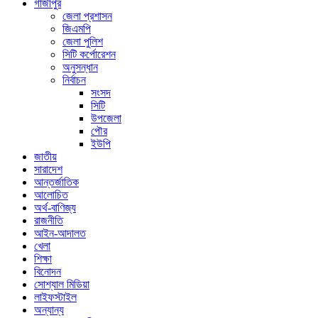
গাজীপুর
জেলা প্রশাসন
জিএমপি
জেলা পুলিশ
সিটি কর্পোরেশন
অনুসন্ধান
নির্বাচন
সংসদ
সিটি
উপজেলা
পৌর
ইউপি
জাতীয়
সারাদেশ
আন্তর্জাতিক
আলোচিত
অর্থ-বাণিজ্য
রাজনীতি
আইন-আদালত
খেলা
শিক্ষা
বিনোদন
সোশ্যাল মিডিয়া
লাইফস্টাইল
অন্যান্য