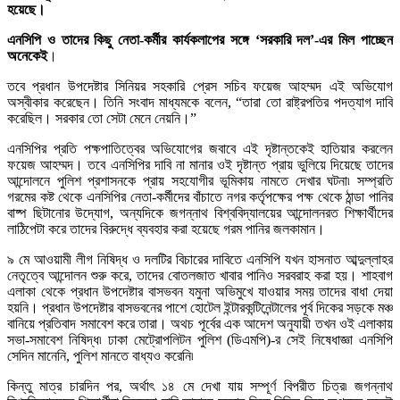
হয়েছে।
এনসিপি ও তাদের কিছু নেতা-কর্মীর কার্যকলাপের সঙ্গে ‘সরকারি দল’-এর মিল পাচ্ছেন
অনেকেই
।
তবে প্রধান উপদেষ্টার সিনিয়র সহকারি প্রেস সচিব ফয়েজ আহম্মদ এই অভিযোগ
অস্বীকার করেছেন। তিনি সংবাদ মাধ্যমকে বলেন, “তারা তো রাষ্ট্রপতির পদত্যাগ দাবি
করেছিল। সরকার তো সেটা মেনে নেয়নি।”
এনসিপির প্রতি পক্ষপাতিত্বের অভিযোগের জবাবে এই দৃষ্টান্তকেই হাতিয়ার করলেন
ফয়েজ আহম্মদ। তবে এনসিপির দাবি না মানার ওই দৃষ্টান্ত প্রায় ভুলিয়ে দিয়েছে তাদের
আন্দোলনে পুলিশ প্রশাসনকে প্রায় সহযোগীর ভূমিকায় নামতে দেখার ঘটনা৷ সম্প্রতি
গরমের কষ্ট থেকে এনসিপির নেতা-কর্মীদের বাঁচাতে নগর কর্তৃপক্ষের পক্ষ থেকে ঠান্ডা পানির
বাষ্প ছিটানোর উদ্যোগ, অন্যদিকে জগন্নাথ বিশ্ববিদ্যালয়ের আন্দোলনরত শিক্ষার্থীদের
লাঠিপেটা করে তাদের বিরুদ্ধে ব্যবহার করা হয়েছে গরম পানির জলকামান।
৯ মে আওয়ামী লীগ নিষিদ্ধ ও দলটির বিচারের দাবিতে এনসিপি যখন হাসনাত আব্দুল্লাহর
নেতৃত্বে আন্দোলন শুরু করে, তাদের বোতলজাত খাবার পানিও সরবরাহ করা হয়। শাহবাগ
এলাকা থেকে প্রধান উপদেষ্টার বাসভবন যমুনা অভিমুখে যাওয়ার সময় তাদের বাধা দেয়া
হয়নি। প্রধান উপদেষ্টার বাসভবনের পাশে হোটেল ইন্টারকন্টিনেন্টালের পূর্ব দিকের সড়কে মঞ্চ
বানিয়ে প্রতিবাদ সমাবেশ করে তারা। অথচ পূর্বের এক আদেশ অনুযায়ী তখন ওই এলাকায়
সভা-সমাবেশ নিষিদ্ধ৷ ঢাকা মেট্রোপলিটন পুলিশ (ডিএমপি)-র সেই নিষেধাজ্ঞা এনসিপি
সেদিন মানেনি, পুলিশ মানতে বাধ্যও করেনি৷
কিন্তু মাত্র চারদিন পর, অর্থাৎ ১৪ মে দেখা যায় সম্পূর্ণ বিপরীত চিত্র৷ জগন্নাথ