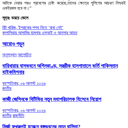
আটকে দেয়ার পরও প্রবেশের চেষ্টা করেছে,তাদের ক্ষেত্রে পুলিশের আচরণ নিশ্চয়ই
একইরকম হবে না।”
সূত্র: ডয়চে ভেলে
Post
রিট খারিজ, ইশরাকের শপথ নিতে ‘বাধা নেই’
কাপাসিয়ায় আসামির হামলায় এসআই ও আনসার আহত
navigation
আরোও পড়ুন
অনুসন্ধান
আলোচিত
বারিধারায় বাসভবনে অগ্নিকাণ্ড, সস্ত্রীক হাসপাতালে ভর্তি পাকিস্তান
হাইকমিশনার
বৃহস্পতিবার, ০৬ আগস্ট ২০২৬
জাতীয়
কাজী জেসিনকে বিটিভির নতুন মহাপরিচালক হিসেবে নিয়োগ
বৃহস্পতিবার, ০৬ আগস্ট ২০২৬
জাতীয়
রাজনীতি
মির্জা ফখরুলই হচ্ছেন বঙ্গভবনের নতুন বাসিন্দা?