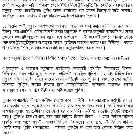
সেদিনও আন্দোলনকারীরা শাহবাগ থেকে মিছিল নিয়ে ইন্টারকন্টিনেন্টাল হোটেলের সামনে দিয়ে
যমুনায় যেতে চেয়েছিলেন৷ পুলিশ হামলা চালানোর পরে তাদের বিরুদ্ধেই উল্টো মামলাও
করেছিল। অথচ তখন ওই এলাকায় সভা-সমাবেশ নিষিদ্ধ ছিল না।
১১ মার্চের পরই যমুনার আশপাশের এলাকায় মিছিল ও সভা-সমাবেশ নিষিদ্ধ করা হয়।
কিন্তু সেটা এনসিপি, বৈষম্যবিরোধী ছাত্র আন্দোলন বা তাদের অনুসারী কয়েকটি সংগঠনের
ক্ষেত্রে কখনোই প্রয়োগ করা হয় না বলে অভিযোগ। এই কয়েকটি সংগঠন শাহবাগ থেকে
শুরু করে ইন্টারকন্টিরেন্টাল বা যমুনার সামনে প্রতিবাদ সমাবেশ করতে পারে নির্বিঘ্নে। করতে
পারে মিছিল, মিটিং, এমনকি গরু জবাই করে আনন্দভোজও করতে পারে।
গত ফেব্রুয়ারিতেও এনসিপির বিপরীত ‘ভাগ্য’ মেনে নিতে দেখা গেছে আন্দোলনকারীদের৷
প্রেসক্লাব ও শাহবাগে আন্দোলন করছিলেন বেসরকারি প্রাথমিক বিদ্যালয়ের শিক্ষক-
শিক্ষিকারা৷ গরম পানি ছুঁড়ে তাদেরও লাঠিপেটা করেছিল পুলিশ। ১২ মার্চ মিছিল নিয়ে
যমুনায় যাওয়ার চেষ্টা করলে তাদের আবার লাঠিপেটা করে পুলিশ। অথচ দেশের সর্বোচ্চ
আদালত সুপ্রিম কোর্টের ভিতরে ঢুকে বৈষম্যবিরোধীরা আন্দোলন করেলেও তাদের
সামান্যতম বাধাও না দিয়ে উল্টো সহায়তাই করেছে পুলিশ।
বুধবার আগারগাঁয়ে নির্বাচন কমিশন ঘেরাও করে এনসিপি। মঙ্গলবার রাতে কর্মসূচি ঘোষণা
করে বুধবার দুপুরে সহজেই সেখানে হাজির হয়ে সমাবেশ করে তারা। ব্যারিকেড দেয়ার
সাময়িক প্রয়াস মৃদু চেষ্টায় সরিয়ে ফেলা হয়৷ তারা নির্বাচন কমিশনের দেয়াল ঘেঁষেই সমাবেশ
করে। পুলিশও ছিল সেখানে, তবে তারা দাঁড়িয়ে ছিলেন নীরবে…। তারা নির্বাচন কমিশন
পুনর্গঠন এবং আগে স্থানীয় সরকার নির্বাচন দাবি করে। তারা বলে, এই নির্বাচন কমিশন
একটি দলের প্রতি পক্ষপাতদুষ্ট। কমিশন পুনর্গঠন না হলে তারা কোনো নির্বাচন হতে
দেবেনা।