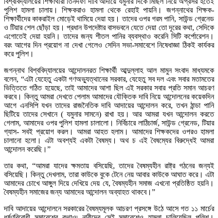
বিশ্ববিদ্যালয়ের শিক্ষার্থীরা তিনদফা দাবি আদায়ে যমুনার দিকে মিছিল নিয়ে অগ্রসর হতেই
পুলিশ হামলা চালায়। শিক্ষকরাও হামলা থেকে রেহাই পায়নি। জগন্নাথের শিক্ষক-
শিক্ষার্থীদের কাকরাইল মোড়েই থামিয়ে দেয়া হয়। তাদের ওপর গরম পানি, সাউন্ড গ্রেনেড
ও টিয়ার শেল ছোঁড়া হয়। প্রধান উপদেষ্টার বাসভবনে যেতে দেয়া তো দূরের কথা, সেদিকে
এগোতেই দেয়া হয়নি। তাদের জন্য শীতল পানির ব্যবস্থাও করেনি সিটি কর্পোরেশন।
বরং আগের দিন প্রয়োগ না দেখা গেলেও সেদিন সভা-সমাবেশে নিষেধাজ্ঞা ঠিকই কার্যকর
করে পুলিশ।
জগন্নাথ বিশ্ববিদ্যালয়ের আন্দোলনরত শিক্ষার্থী আব্দুল্লাহ আল মামুন সংবাদ মাধ্যমকে
বলেন, “এটা যেহেতু একটা গণঅভ্যুত্থানের সরকার, যেহেতু সব দল এবং সবার মতামতের
ভিত্তিতে গঠিত হয়েছে, তাই আমাদের আশা ছিল এই সরকার সবার প্রতি সমান আচরণ
করবে। কিন্তু আমরা দেখতে পেলাম আমাদের যৌক্তিক দাবি নিয়ে আন্দোলনের কয়েকদিন
আগে এনসিপি যখন তাদের রাজনৈতিক দাবি আদায়ের আন্দোলন করে, তখন ঠান্ডা পানি
ছিটিয়ে তাদের সেখানে ( যমুনার সামনে) রাখা হয়। আর আমরা যখন আন্দোলন করতে
গেলাম, আমাদের ওপর পুলিশ হামলা চালালো। নির্বিচারে লাঠিচার্জ, সাউন্ড গ্রেনেড, টিয়ার
গ্যাস- সবই প্রয়োগ করল। আমরা আহত হলাম। আমাদের শিক্ষকদের ওপরও হামলা
চালানো হলো। এটা অবশ্যই একটা বৈষম্য। অথ চ এই বৈষম্যের বিরুদ্ধেই আমরা
আন্দোলন করেছি।”
তার কথা, “আমরা যাদের ক্ষমতায় বসিয়েছি, তাদের বৈষম্যহীন রাষ্ট্র গঠনের জন্যই
বসিয়েছি। কিন্তু দেখলাম, তারা কাউকে বুকে টেনে নেয় আবার কাউকে আঘাত করে। এটা
আমাদের চোখে আঙ্গুল দিয়ে দেখিয়ে দেয় যে, বৈষম্যহীন সমাজ এখনো প্রতিষ্ঠিত হয়নি।
বৈষম্যহীন সমাজের জন্য আমাদের আন্দোলন অব্যাহত থাকবে।”
দাবি আদায়ের আন্দোলনে সরকারের বৈষম্যমূলক আচরণ প্রসঙ্গে উঠে আসে গত ১১ মার্চের
ধর্ষণবিরোধী সমাবেশের কথাও৷ নারীদের সেই সমাবেশেও হামলা চালিয়েছিল পুলিশ।