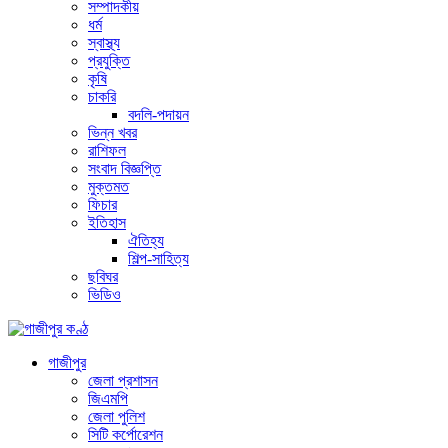
সম্পাদকীয়
ধর্ম
স্বাস্থ্য
প্রযুক্তি
কৃষি
চাকরি
বদলি-পদায়ন
ভিন্ন খবর
রাশিফল
সংবাদ বিজ্ঞপ্তি
মুক্তমত
ফিচার
ইতিহাস
ঐতিহ্য
শিল্প-সাহিত্য
ছবিঘর
ভিডিও
গাজীপুর
জেলা প্রশাসন
জিএমপি
জেলা পুলিশ
সিটি কর্পোরেশন