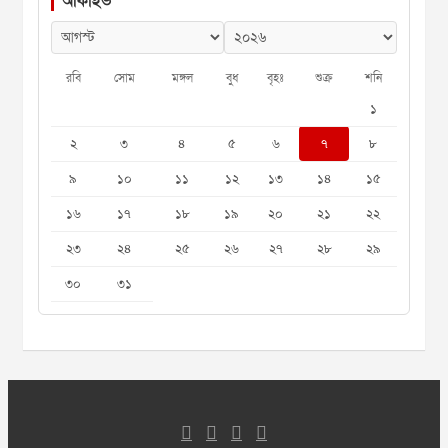
আর্কাইভ
রবি
সোম
মঙ্গল
বুধ
বৃহঃ
শুক্র
শনি
১
২
৩
৪
৫
৬
৭
৮
৯
১০
১১
১২
১৩
১৪
১৫
১৬
১৭
১৮
১৯
২০
২১
২২
২৩
২৪
২৫
২৬
২৭
২৮
২৯
৩০
৩১