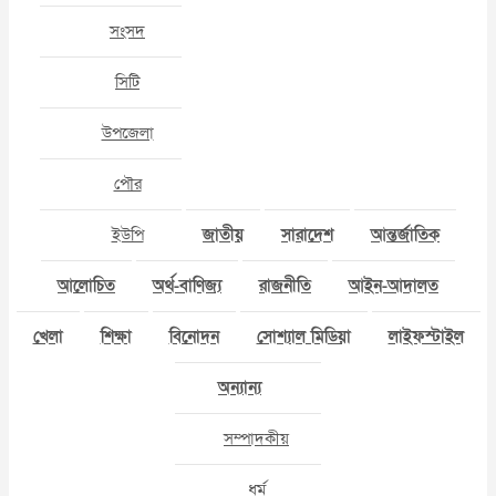
সংসদ
সিটি
উপজেলা
পৌর
ইউপি
জাতীয়
সারাদেশ
আন্তর্জাতিক
আলোচিত
অর্থ-বাণিজ্য
রাজনীতি
আইন-আদালত
খেলা
শিক্ষা
বিনোদন
সোশ্যাল মিডিয়া
লাইফস্টাইল
অন্যান্য
সম্পাদকীয়
ধর্ম