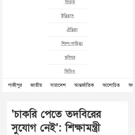
ফিচার
ইতিহাস
ঐতিহ্য
শিল্প-সাহিত্য
ছবিঘর
ভিডিও
গাজীপুর
জাতীয়
সারাদেশ
আন্তর্জাতিক
আলোচিত
অর্থ
‘চাকরি পেতে তদবিরের
সুযোগ নেই’: শিক্ষামন্ত্রী