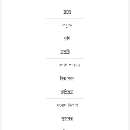
স্বাস্থ্য
প্রযুক্তি
কৃষি
চাকরি
বদলি-পদায়ন
ভিন্ন খবর
রাশিফল
সংবাদ বিজ্ঞপ্তি
মুক্তমত