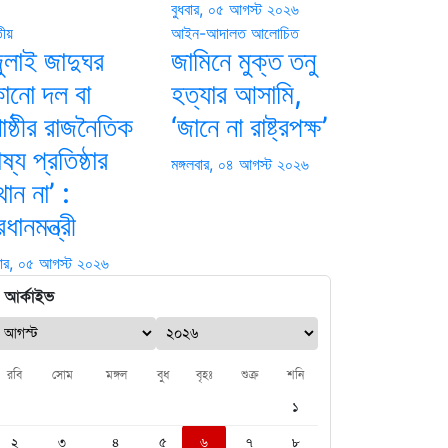
বুধবার, ০৫ আগস্ট ২০২৬
তীয়
আইন-আদালত
আলোচিত
ুলাই জাদুঘর
জামিনে মুক্ত তনু
োনো দল বা
হত্যার আসামি,
ষ্ঠীর রাজনৈতিক
‘জানে না রাষ্ট্রপক্ষ’
ষ্য প্রতিষ্ঠার
মঙ্গলবার, ০৪ আগস্ট ২০২৬
থান না’ :
রধানমন্ত্রী
বার, ০৫ আগস্ট ২০২৬
আর্কাইভ
রবি
সোম
মঙ্গল
বুধ
বৃহঃ
শুক্র
শনি
১
২
৩
৪
৫
৬
৭
৮