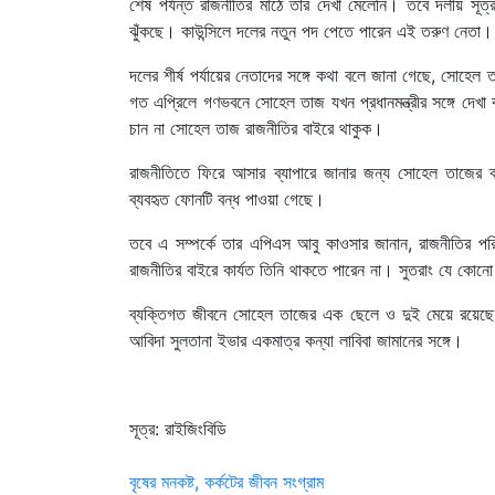
শেষ পর্যন্ত রাজনীতির মাঠে তার দেখা মেলেনি। তবে দলীয় সূত
ঝুঁকছে। কাউন্সিলে দলের নতুন পদ পেতে পারেন এই তরুণ নেতা।
দলের শীর্ষ পর্যায়ের নেতাদের সঙ্গে কথা বলে জানা গেছে, সোহেল 
গত এপ্রিলে গণভবনে সোহেল তাজ যখন প্রধানমন্ত্রীর সঙ্গে দেখা
চান না সোহেল তাজ রাজনীতির বাইরে থাকুক।
রাজনীতিতে ফিরে আসার ব্যাপারে জানার জন্য সোহেল তাজের ব
ব্যবহৃত ফোনটি বন্ধ পাওয়া গেছে।
তবে এ সম্পর্কে তার এপিএস আবু কাওসার জানান, রাজনীতির 
রাজনীতির বাইরে কার্যত তিনি থাকতে পারেন না। সুতরাং যে কোন
ব্যক্তিগত জীবনে সোহেল তাজের এক ছেলে ও দুই মেয়ে রয়েছে। ছ
আবিদা সুলতানা ইভার একমাত্র কন্যা লাবিবা জামানের সঙ্গে।
সূত্র: রাইজিংবিডি
Post
বৃষের মনকষ্ট, কর্কটের জীবন সংগ্রাম