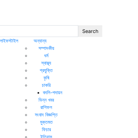
Search
লাইফস্টাইল
অন্যান্য
সম্পাদকীয়
ধর্ম
স্বাস্থ্য
প্রযুক্তি
কৃষি
চাকরি
বদলি-পদায়ন
ভিন্ন খবর
রাশিফল
সংবাদ বিজ্ঞপ্তি
মুক্তমত
ফিচার
ইতিহাস