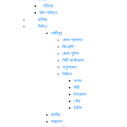
ঐতিহ্য
শিল্প-সাহিত্য
ছবিঘর
ভিডিও
গাজীপুর
জেলা প্রশাসন
জিএমপি
জেলা পুলিশ
সিটি কর্পোরেশন
অনুসন্ধান
নির্বাচন
সংসদ
সিটি
উপজেলা
পৌর
ইউপি
জাতীয়
সারাদেশ