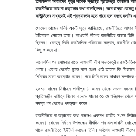
তাজউদ্দীন আহমদের পুত্র সাবেক স্বরাষ্ট্র প্রতিমন্ত্রী তা
রাজনীতিতে আর না জড়ানোর কথা বলেছিলেন। তবে রক্তে যেহেতু 
কাউন্সিলের মাধ্যমেই এই প্রত্যাবর্তন হতে পারে বলে বলছে দলটির 
সোহেল তাজের ঘনিষ্ঠ একটি সূত্র জানিয়েছে, রাজনীতিতে আসার
ইতিবাচক সোহেল তাজ। আওয়ামী লীগের রাজনীতির বাইরে তিনি ক
ছিলেন। যেহেতু তিনি রাজনৈতিক পরিবারের সন্তান, রাজনীতি 
কিছু থাকবে না।
অনেকদিন পর সোমবার রাতে আওয়ামী লীগ সভানেত্রীর রাজনৈতিক
গেছে। এরপর থেকেই মুলত দলে শুঞ্জন ওঠে তাহলে কি ফিরছেন 
মিনিটের মতো অবস্থান করেন। পরে তিনি দলের সাধারণ সম্পাদক ও
২০০৮ সালের নির্বাচনে গাজীপুর-৪ আসন থেকে সংসদ সদস্য নি
প্রতিমন্ত্রীর দায়িত্ব নিলেও ২০০৯ সালের ৩১ মে মন্ত্রিসভা থেক
সদস্য পদ থেকেও পদত্যাগ করেন।
রাজনীতিতে না জড়ানোর কথা বললেও একাদশ জাতীয় সংসদ নির্বাচনে
করেন। বোনের নির্বাচন উপলক্ষ্যে দীর্ঘদিন পর এলাকাবাসী 
থাকে রাজনীতিতে ইউটার্ন করছেন তিনি। সর্বশেষ আওয়ামী লীগ