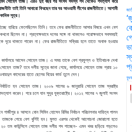
নজিম আহমদ সোহেল তাজ। এরও দুই বছর পর সংসদ সদস্য পদ থেকেও পদত্যাগ করে
রাজনীতি তাই তিনি আবারো ফিরছেন তার ঘর আওয়ামী লীগের রাজনীতিতে। আগামী
জা
একাধিক সূত্র।
‘জ
ক
 ইচ্ছে হারিয়ে ফেলেছিলেন তিনি। তবে ফের রাজনীতিতে আসার বিষয়ে এখন বেশ
খনো ছিলেন না। প্রত্যক্ষভাবে দলের সঙ্গে না থাকলেও পরোক্ষভাবে সবসময়ই
গো
থেকে দূরে থাকতে পারেন না। ফের রাজনীতিতে সক্রিয় হলে তাতে অবাক হওয়ার
ভা
স্
 কার্যালয়ে আসেন সোহেল তাজ। এ সময় তাকে বেশ প্রফুল্ল ও ইতিবাচক দেখা
প্
সোহেল তাজ? তবে দলীয় সূত্রে জানা গেছে, কার্যালয়ে সোহেল তাজ প্রায় ১০
বায়দুল কাদেরের হাতে ছেলের বিয়ের কার্ড তুলে দেন।
বুধ
র্বাচিত হন সোহেল তাজ। ২০০৯ সালের ৬ জানুয়ারি সোহেল তাজ স্বরাষ্ট্র
ে পদত্যাগ করেন। পরে চলে যান সুদূর যুক্তরাষ্ট্রে। ২০১২ সালের ৭ জুলাই সংসদ
 গাজীপুর ৪ আসনে বোন সিমিন হোসেন রিমির নির্বাচন পরিচালনার দায়িত্ব পালন
সোহেল তাজকে পেয়ে বেশ খুশিই হন। মুলত এরপর থেকেই আলোচনা জোরালো হতে
ের ২০ তম কাউন্সিলে সোহেল তাজ দলীয় পদ পাচ্ছেন- এমন খবর ছড়িয়ে পড়লেও