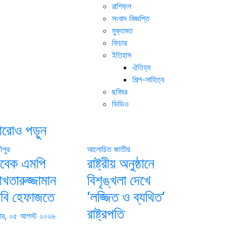
রাশিফল
সংবাদ বিজ্ঞপ্তি
মুক্তমত
ফিচার
ইতিহাস
ঐতিহ্য
শিল্প-সাহিত্য
ছবিঘর
ভিডিও
রোও পড়ুন
ীপুর
আলোচিত
জাতীয়
াবেক এমপি
রাষ্ট্রীয় অনুষ্ঠানে
খতারুজ্জামান
বিশৃঙ্খলা দেখে
িবি হেফাজতে
‘লজ্জিত ও ব্যথিত’
রাষ্ট্রপতি
বার, ০৫ আগস্ট ২০২৬