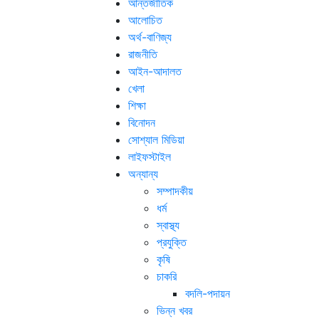
আন্তর্জাতিক
আলোচিত
অর্থ-বাণিজ্য
রাজনীতি
আইন-আদালত
খেলা
শিক্ষা
বিনোদন
সোশ্যাল মিডিয়া
লাইফস্টাইল
অন্যান্য
সম্পাদকীয়
ধর্ম
স্বাস্থ্য
প্রযুক্তি
কৃষি
চাকরি
বদলি-পদায়ন
ভিন্ন খবর