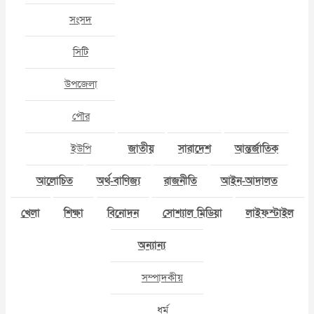
সংসদ
সিটি
উপজেলা
পৌর
ইউপি
জাতীয়
সারাদেশ
আন্তর্জাতিক
আলোচিত
অর্থ-বাণিজ্য
রাজনীতি
আইন-আদালত
খেলা
শিক্ষা
বিনোদন
সোশ্যাল মিডিয়া
লাইফস্টাইল
অন্যান্য
সম্পাদকীয়
ধর্ম