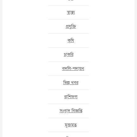
স্বাস্থ্য
প্রযুক্তি
কৃষি
চাকরি
বদলি-পদায়ন
ভিন্ন খবর
রাশিফল
সংবাদ বিজ্ঞপ্তি
মুক্তমত