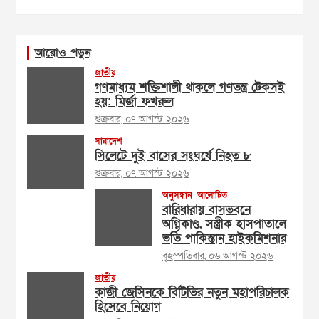
আরোও পড়ুন
জাতীয়
গণমাধ্যম শক্তিশালী থাকলে গণতন্ত্র টেকসই
হয়: মির্জা ফখরুল
শুক্রবার, ০৭ আগস্ট ২০২৬
সারাদেশ
সিলেটে দুই বাসের সংঘর্ষে নিহত ৮
শুক্রবার, ০৭ আগস্ট ২০২৬
অনুসন্ধান
আলোচিত
বারিধারায় বাসভবনে
অগ্নিকাণ্ড, সস্ত্রীক হাসপাতালে
ভর্তি পাকিস্তান হাইকমিশনার
বৃহস্পতিবার, ০৬ আগস্ট ২০২৬
জাতীয়
কাজী জেসিনকে বিটিভির নতুন মহাপরিচালক
হিসেবে নিয়োগ