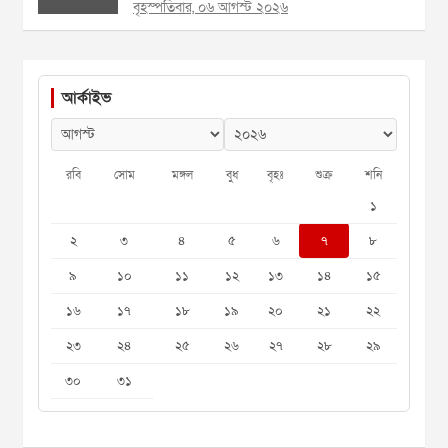
বৃহস্পতিবার, ০৬ আগস্ট ২০২৬
আর্কাইভ
রবি
সোম
মঙ্গল
বুধ
বৃহঃ
শুক্র
শনি
১
২
৩
৪
৫
৬
৭
৮
৯
১০
১১
১২
১৩
১৪
১৫
১৬
১৭
১৮
১৯
২০
২১
২২
২৩
২৪
২৫
২৬
২৭
২৮
২৯
৩০
৩১