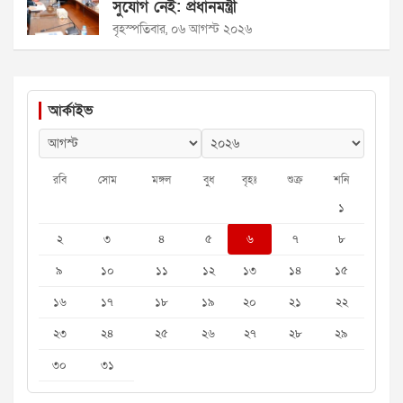
সুযোগ নেই: প্রধানমন্ত্রী
বৃহস্পতিবার, ০৬ আগস্ট ২০২৬
আর্কাইভ
রবি
সোম
মঙ্গল
বুধ
বৃহঃ
শুক্র
শনি
১
২
৩
৪
৫
৬
৭
৮
৯
১০
১১
১২
১৩
১৪
১৫
১৬
১৭
১৮
১৯
২০
২১
২২
২৩
২৪
২৫
২৬
২৭
২৮
২৯
৩০
৩১