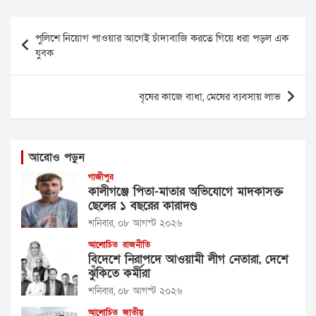
Post
পুলিশে নিয়োগ পাওয়ার আগেই চাঁদাবাজি করতে গিয়ে ধরা পড়ল এক
navigation
যুবক
বৃষের কাজে বাধা, মেষের ব্যবসায় লাভ
আরোও পড়ুন
গাজীপুর
কালীগঞ্জে পিতা-মাতার অভিযোগে মাদকাসক্ত
ছেলের ১ বছরের কারাদণ্ড
শনিবার, ০৮ আগস্ট ২০২৬
আলোচিত
রাজনীতি
বিদেশে নিরাপদে আওয়ামী লীগ নেতারা, দেশে
ঝুঁকিতে কর্মীরা
শনিবার, ০৮ আগস্ট ২০২৬
আলোচিত
জাতীয়