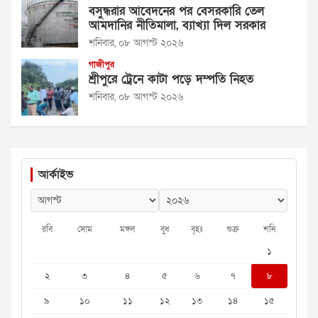
বসুন্ধরার আবেদনের পর বেসরকারি তেল
আমদানির নীতিমালা, ব্যাখ্যা দিল সরকার
শনিবার, ০৮ আগস্ট ২০২৬
গাজীপুর
শ্রীপুরে ট্রেনে কাটা পড়ে দম্পতি নিহত
শনিবার, ০৮ আগস্ট ২০২৬
আর্কাইভ
রবি
সোম
মঙ্গল
বুধ
বৃহঃ
শুক্র
শনি
১
২
৩
৪
৫
৬
৭
৮
৯
১০
১১
১২
১৩
১৪
১৫