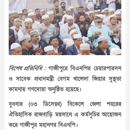
বিশেষ প্রতিনিধি :
গাজীপুরে বিএনপির চেয়ারপারসন
ও সাবেক প্রধানমন্ত্রী বেগম খালেদা জিয়ার সুস্থতা
কামনায় গণদোয়া অনুষ্ঠিত হয়েছে।
বুধবার (০৩ ডিসেম্বর) বিকেলে জেলা শহরের
ঐতিহাসিক রাজবাড়ি ময়দানে এ কর্মসূচির আয়োজন
করে গাজীপুর মহানগর বিএনপি।