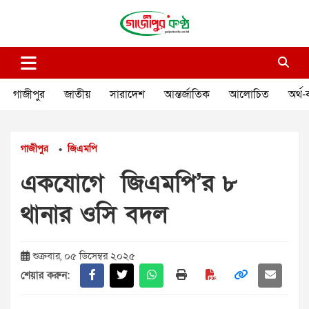
Skip
to
content
গাজীপুর কণ্ঠ
গণমানুষের কণ্ঠ
গাজীপুর
জাতীয়
সারাদেশ
আন্তর্জাতিক
আলোচিত
অর্থ-
গাজীপুর
জিএমপি
•
একযোগে জিএমপি’র ৮
থানার ওসি বদল
শুক্রবার, ০৫ ডিসেম্বর ২০২৫
শেয়ার করুন: