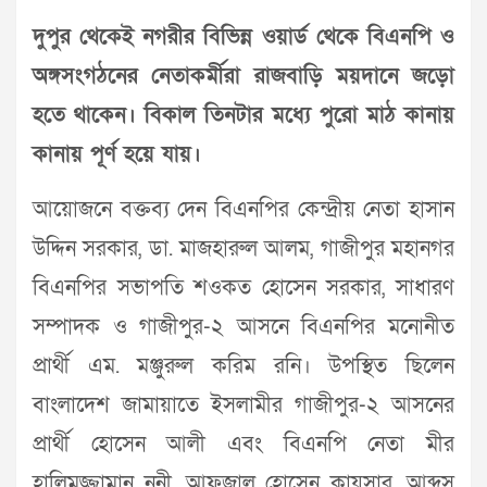
দুপুর থেকেই নগরীর বিভিন্ন ওয়ার্ড থেকে বিএনপি ও
অঙ্গসংগঠনের নেতাকর্মীরা রাজবাড়ি ময়দানে জড়ো
হতে থাকেন। বিকাল তিনটার মধ্যে পুরো মাঠ কানায়
কানায় পূর্ণ হয়ে যায়।
আয়োজনে বক্তব্য দেন বিএনপির কেন্দ্রীয় নেতা হাসান
উদ্দিন সরকার, ডা. মাজহারুল আলম, গাজীপুর মহানগর
বিএনপির সভাপতি শওকত হোসেন সরকার, সাধারণ
সম্পাদক ও গাজীপুর-২ আসনে বিএনপির মনোনীত
প্রার্থী এম. মঞ্জুরুল করিম রনি। উপস্থিত ছিলেন
বাংলাদেশ জামায়াতে ইসলামীর গাজীপুর-২ আসনের
প্রার্থী হোসেন আলী এবং বিএনপি নেতা মীর
হালিমুজ্জামান ননী, আফজাল হোসেন কায়সার, আব্দুস