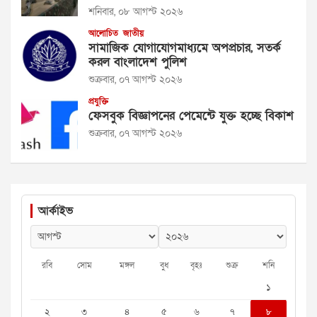
শনিবার, ০৮ আগস্ট ২০২৬
আলোচিত
জাতীয়
সামাজিক যোগাযোগমাধ্যমে অপপ্রচার, সতর্ক
করল বাংলাদেশ পুলিশ
শুক্রবার, ০৭ আগস্ট ২০২৬
প্রযুক্তি
ফেসবুক বিজ্ঞাপনের পেমেন্টে যুক্ত হচ্ছে বিকাশ
শুক্রবার, ০৭ আগস্ট ২০২৬
আর্কাইভ
রবি
সোম
মঙ্গল
বুধ
বৃহঃ
শুক্র
শনি
১
২
৩
৪
৫
৬
৭
৮