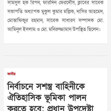
সামসুল হক রিপন, ফারদিন ফেরদৌস, ক্লাবের সাবেক
সভাপতি অধ্যাপক মুকুল কুমার মল্লিক, নাসির আহমেদ,
মোস্তাফিজুর রহমান, সাবেক সাধারণ সম্পাদক মো.
আমিনুল ইসলাম ও মো. মনিরুজ্জামান উপস্থিত ছিলেন।
জাতীয়
নির্বাচনে সশস্ত্র বাহিনীকে
ঐতিহাসিক ভূমিকা পালন
করতে হবে: প্রধান উপদেষ্টা