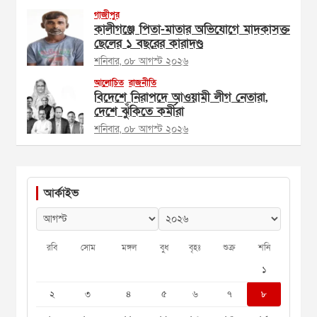
গাজীপুর
কালীগঞ্জে পিতা-মাতার অভিযোগে মাদকাসক্ত
ছেলের ১ বছরের কারাদণ্ড
শনিবার, ০৮ আগস্ট ২০২৬
আলোচিত
রাজনীতি
বিদেশে নিরাপদে আওয়ামী লীগ নেতারা,
দেশে ঝুঁকিতে কর্মীরা
শনিবার, ০৮ আগস্ট ২০২৬
আর্কাইভ
রবি
সোম
মঙ্গল
বুধ
বৃহঃ
শুক্র
শনি
১
২
৩
৪
৫
৬
৭
৮