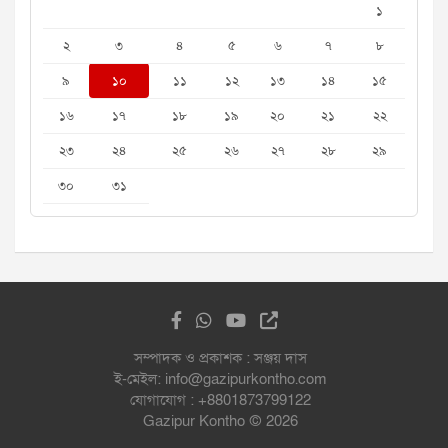
১
২
৩
৪
৫
৬
৭
৮
৯
১০
১১
১২
১৩
১৪
১৫
১৬
১৭
১৮
১৯
২০
২১
২২
২৩
২৪
২৫
২৬
২৭
২৮
২৯
৩০
৩১
সম্পাদক ও প্রকাশক : সঞ্জয় দাস
ই-মেইল: info@gazipurkontho.com
যোগাযোগ : +8801873799122
Gazipur Kontho © 2026