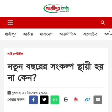
Skip
to
content
গাজীপুর কণ্ঠ
গণমানুষের কণ্ঠ
গাজীপুর
জাতীয়
সারাদেশ
আন্তর্জাতিক
আলোচিত
অর্থ-
লাইফস্টাইল
নতুন বছরের সংকল্প স্থায়ী হয়
না কেন?
বুধবার, ৩১ ডিসেম্বর ২০২৫
শেয়ার করুন: