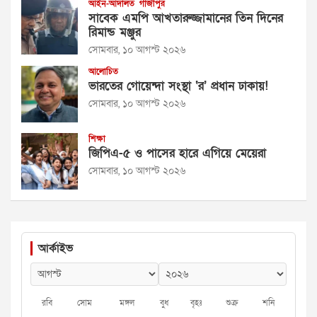
আইন-আদালত
গাজীপুর
সাবেক এমপি আখতারুজ্জামানের তিন দিনের
রিমান্ড মঞ্জুর
সোমবার, ১০ আগস্ট ২০২৬
আলোচিত
ভারতের গোয়েন্দা সংস্থা ‘র’ প্রধান ঢাকায়!
সোমবার, ১০ আগস্ট ২০২৬
শিক্ষা
জিপিএ-৫ ও পাসের হারে এগিয়ে মেয়েরা
সোমবার, ১০ আগস্ট ২০২৬
আর্কাইভ
রবি
সোম
মঙ্গল
বুধ
বৃহঃ
শুক্র
শনি