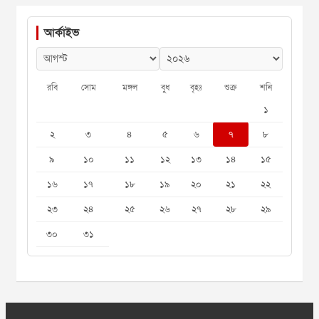
আর্কাইভ
রবি
সোম
মঙ্গল
বুধ
বৃহঃ
শুক্র
শনি
১
২
৩
৪
৫
৬
৭
৮
৯
১০
১১
১২
১৩
১৪
১৫
১৬
১৭
১৮
১৯
২০
২১
২২
২৩
২৪
২৫
২৬
২৭
২৮
২৯
৩০
৩১