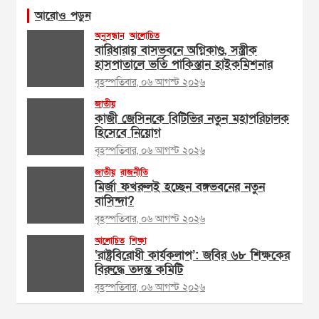
আরোও পড়ুন
অনুসন্ধান
আলোচিত
বারিধারায় বাসভবনে অগ্নিকাণ্ড, সস্ত্রীক
হাসপাতালে ভর্তি পাকিস্তান হাইকমিশনার
বৃহস্পতিবার, ০৬ আগস্ট ২০২৬
জাতীয়
কাজী জেসিনকে বিটিভির নতুন মহাপরিচালক
হিসেবে নিয়োগ
বৃহস্পতিবার, ০৬ আগস্ট ২০২৬
জাতীয়
রাজনীতি
মির্জা ফখরুলই হচ্ছেন বঙ্গভবনের নতুন
বাসিন্দা?
বৃহস্পতিবার, ০৬ আগস্ট ২০২৬
আলোচিত
শিক্ষা
‘রাষ্ট্রবিরোধী কার্যকলাপ’: জবির ৬৮ শিক্ষকের
বিরুদ্ধে তদন্ত কমিটি
বৃহস্পতিবার, ০৬ আগস্ট ২০২৬