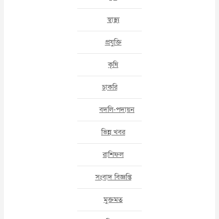
স্বাস্থ্য
প্রযুক্তি
কৃষি
চাকরি
বদলি-পদায়ন
ভিন্ন খবর
রাশিফল
সংবাদ বিজ্ঞপ্তি
মুক্তমত