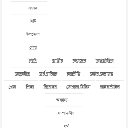
সংসদ
সিটি
উপজেলা
পৌর
ইউপি
জাতীয়
সারাদেশ
আন্তর্জাতিক
আলোচিত
অর্থ-বাণিজ্য
রাজনীতি
আইন-আদালত
খেলা
শিক্ষা
বিনোদন
সোশ্যাল মিডিয়া
লাইফস্টাইল
অন্যান্য
সম্পাদকীয়
ধর্ম