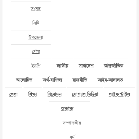
সংসদ
সিটি
উপজেলা
পৌর
ইউপি
জাতীয়
সারাদেশ
আন্তর্জাতিক
আলোচিত
অর্থ-বাণিজ্য
রাজনীতি
আইন-আদালত
খেলা
শিক্ষা
বিনোদন
সোশ্যাল মিডিয়া
লাইফস্টাইল
অন্যান্য
সম্পাদকীয়
ধর্ম