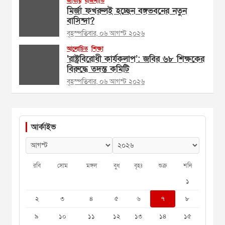
জাতীয়
রাজনীতি
মির্জা ফখরুলই হচ্ছেন বঙ্গভবনের নতুন
বাসিন্দা?
বৃহস্পতিবার, ০৬ আগস্ট ২০২৬
আলোচিত
শিক্ষা
‘রাষ্ট্রবিরোধী কার্যকলাপ’: জবির ৬৮ শিক্ষকের
বিরুদ্ধে তদন্ত কমিটি
বৃহস্পতিবার, ০৬ আগস্ট ২০২৬
আর্কাইভ
রবি
সোম
মঙ্গল
বুধ
বৃহঃ
শুক্র
শনি
১
২
৩
৪
৫
৬
৭
৮
৯
১০
১১
১২
১৩
১৪
১৫