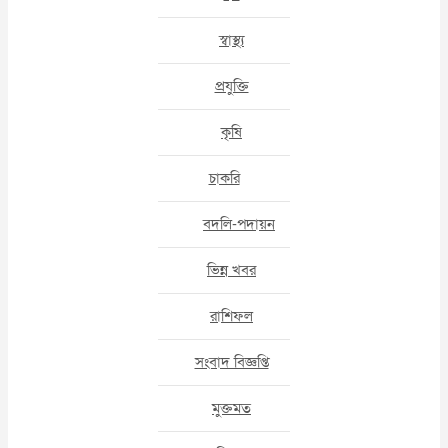
স্বাস্থ্য
প্রযুক্তি
কৃষি
চাকরি
বদলি-পদায়ন
ভিন্ন খবর
রাশিফল
সংবাদ বিজ্ঞপ্তি
মুক্তমত