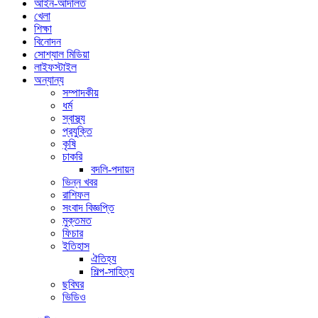
আইন-আদালত
খেলা
শিক্ষা
বিনোদন
সোশ্যাল মিডিয়া
লাইফস্টাইল
অন্যান্য
সম্পাদকীয়
ধর্ম
স্বাস্থ্য
প্রযুক্তি
কৃষি
চাকরি
বদলি-পদায়ন
ভিন্ন খবর
রাশিফল
সংবাদ বিজ্ঞপ্তি
মুক্তমত
ফিচার
ইতিহাস
ঐতিহ্য
শিল্প-সাহিত্য
ছবিঘর
ভিডিও