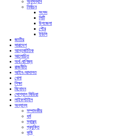
অনুসন্ধান
নির্বাচন
সংসদ
সিটি
উপজেলা
পৌর
ইউপি
জাতীয়
সারাদেশ
আন্তর্জাতিক
আলোচিত
অর্থ-বাণিজ্য
রাজনীতি
আইন-আদালত
খেলা
শিক্ষা
বিনোদন
সোশ্যাল মিডিয়া
লাইফস্টাইল
অন্যান্য
সম্পাদকীয়
ধর্ম
স্বাস্থ্য
প্রযুক্তি
কৃষি