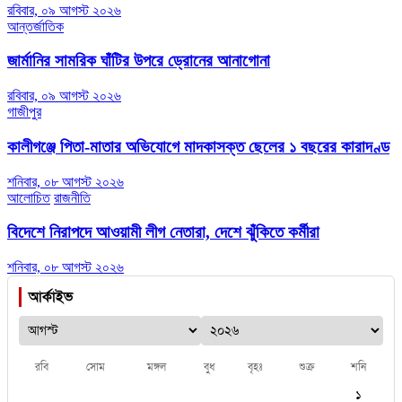
রবিবার, ০৯ আগস্ট ২০২৬
আন্তর্জাতিক
জার্মানির সামরিক ঘাঁটির উপরে ড্রোনের আনাগোনা
রবিবার, ০৯ আগস্ট ২০২৬
গাজীপুর
কালীগঞ্জে পিতা-মাতার অভিযোগে মাদকাসক্ত ছেলের ১ বছরের কারাদণ্ড
শনিবার, ০৮ আগস্ট ২০২৬
আলোচিত
রাজনীতি
বিদেশে নিরাপদে আওয়ামী লীগ নেতারা, দেশে ঝুঁকিতে কর্মীরা
শনিবার, ০৮ আগস্ট ২০২৬
আর্কাইভ
রবি
সোম
মঙ্গল
বুধ
বৃহঃ
শুক্র
শনি
১