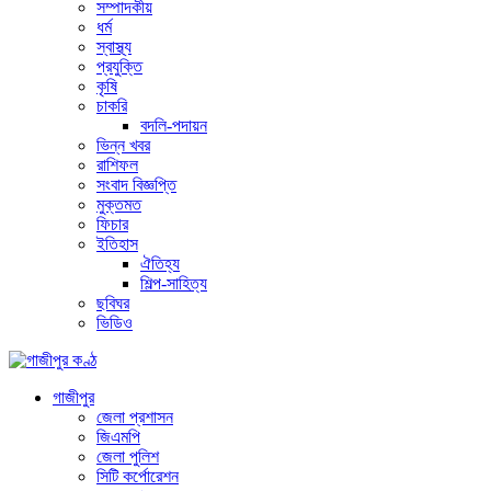
সম্পাদকীয়
ধর্ম
স্বাস্থ্য
প্রযুক্তি
কৃষি
চাকরি
বদলি-পদায়ন
ভিন্ন খবর
রাশিফল
সংবাদ বিজ্ঞপ্তি
মুক্তমত
ফিচার
ইতিহাস
ঐতিহ্য
শিল্প-সাহিত্য
ছবিঘর
ভিডিও
গাজীপুর
জেলা প্রশাসন
জিএমপি
জেলা পুলিশ
সিটি কর্পোরেশন