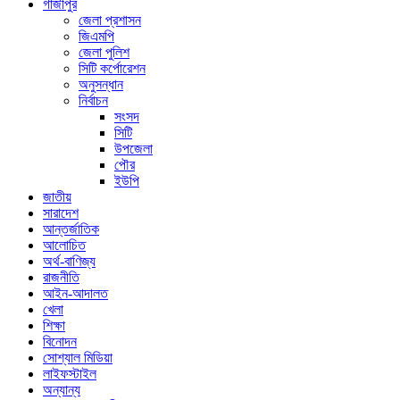
গাজীপুর
জেলা প্রশাসন
জিএমপি
জেলা পুলিশ
সিটি কর্পোরেশন
অনুসন্ধান
নির্বাচন
সংসদ
সিটি
উপজেলা
পৌর
ইউপি
জাতীয়
সারাদেশ
আন্তর্জাতিক
আলোচিত
অর্থ-বাণিজ্য
রাজনীতি
আইন-আদালত
খেলা
শিক্ষা
বিনোদন
সোশ্যাল মিডিয়া
লাইফস্টাইল
অন্যান্য