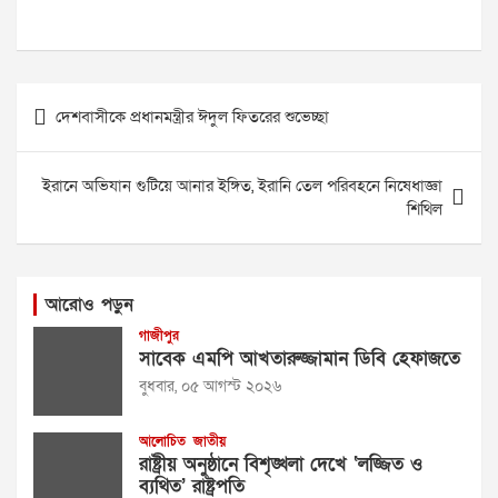
Post
দেশবাসীকে প্রধানমন্ত্রীর ঈদুল ফিতরের শুভেচ্ছা
navigation
ইরানে অভিযান গুটিয়ে আনার ইঙ্গিত, ইরানি তেল পরিবহনে নিষেধাজ্ঞা
শিথিল
আরোও পড়ুন
গাজীপুর
সাবেক এমপি আখতারুজ্জামান ডিবি হেফাজতে
বুধবার, ০৫ আগস্ট ২০২৬
আলোচিত
জাতীয়
রাষ্ট্রীয় অনুষ্ঠানে বিশৃঙ্খলা দেখে ‘লজ্জিত ও
ব্যথিত’ রাষ্ট্রপতি