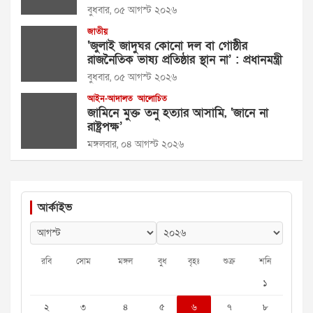
বুধবার, ০৫ আগস্ট ২০২৬
জাতীয়
‘জুলাই জাদুঘর কোনো দল বা গোষ্ঠীর
রাজনৈতিক ভাষ্য প্রতিষ্ঠার স্থান না’ : প্রধানমন্ত্রী
বুধবার, ০৫ আগস্ট ২০২৬
আইন-আদালত
আলোচিত
জামিনে মুক্ত তনু হত্যার আসামি, ‘জানে না
রাষ্ট্রপক্ষ’
মঙ্গলবার, ০৪ আগস্ট ২০২৬
আর্কাইভ
রবি
সোম
মঙ্গল
বুধ
বৃহঃ
শুক্র
শনি
১
২
৩
৪
৫
৬
৭
৮