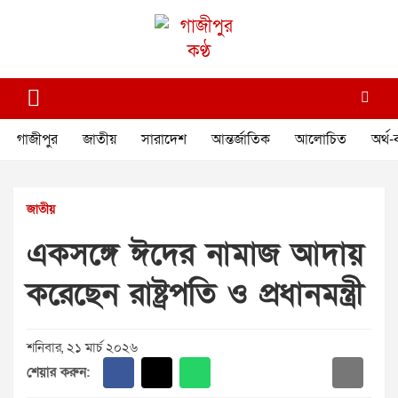
Skip
to
content
গাজীপুর কণ্ঠ
গণমানুষের কণ্ঠ
গাজীপুর
জাতীয়
সারাদেশ
আন্তর্জাতিক
আলোচিত
অর্থ-
জাতীয়
একসঙ্গে ঈদের নামাজ আদায়
করেছেন রাষ্ট্রপতি ও প্রধানমন্ত্রী
শনিবার, ২১ মার্চ ২০২৬
শেয়ার করুন: