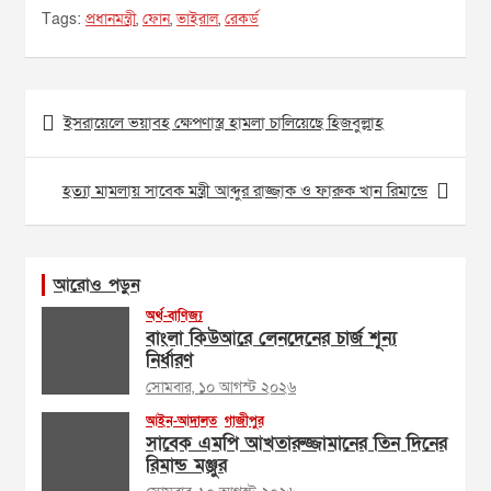
Tags:
প্রধানমন্ত্রী
,
ফোন
,
ভাইরাল
,
রেকর্ড
Post
ইসরায়েলে ভয়াবহ ক্ষেপণাস্ত্র হামলা চালিয়েছে হিজবুল্লাহ
navigation
হত্যা মামলায় সাবেক মন্ত্রী আব্দুর রাজ্জাক ও ফারুক খান রিমান্ডে
আরোও পড়ুন
অর্থ-বাণিজ্য
বাংলা কিউআরে লেনদেনের চার্জ শূন্য
নির্ধারণ
সোমবার, ১০ আগস্ট ২০২৬
আইন-আদালত
গাজীপুর
সাবেক এমপি আখতারুজ্জামানের তিন দিনের
রিমান্ড মঞ্জুর