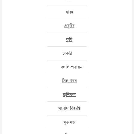
স্বাস্থ্য
প্রযুক্তি
কৃষি
চাকরি
বদলি-পদায়ন
ভিন্ন খবর
রাশিফল
সংবাদ বিজ্ঞপ্তি
মুক্তমত