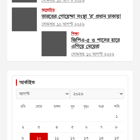
সোমবার, ১০ আগস্ট ২০২৬
আলোচিত
ভারতের গোয়েন্দা সংস্থা ‘র’ প্রধান ঢাকায়!
সোমবার, ১০ আগস্ট ২০২৬
শিক্ষা
জিপিএ-৫ ও পাসের হারে
এগিয়ে মেয়েরা
সোমবার, ১০ আগস্ট ২০২৬
আর্কাইভ
রবি
সোম
মঙ্গল
বুধ
বৃহঃ
শুক্র
শনি
১
২
৩
৪
৫
৬
৭
৮
৯
১০
১১
১২
১৩
১৪
১৫