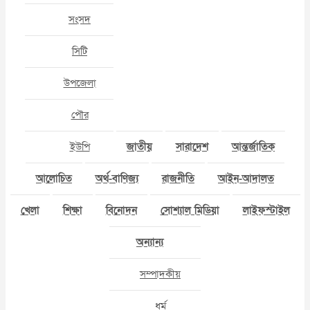
সংসদ
সিটি
উপজেলা
পৌর
ইউপি
জাতীয়
সারাদেশ
আন্তর্জাতিক
আলোচিত
অর্থ-বাণিজ্য
রাজনীতি
আইন-আদালত
খেলা
শিক্ষা
বিনোদন
সোশ্যাল মিডিয়া
লাইফস্টাইল
অন্যান্য
সম্পাদকীয়
ধর্ম