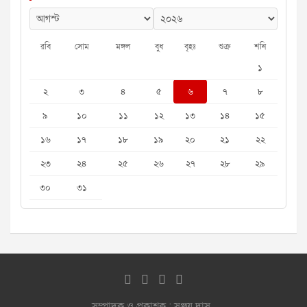
রবি
সোম
মঙ্গল
বুধ
বৃহঃ
শুক্র
শনি
১
২
৩
৪
৫
৬
৭
৮
৯
১০
১১
১২
১৩
১৪
১৫
১৬
১৭
১৮
১৯
২০
২১
২২
২৩
২৪
২৫
২৬
২৭
২৮
২৯
৩০
৩১
সম্পাদক ও প্রকাশক : সঞ্জয় দাস