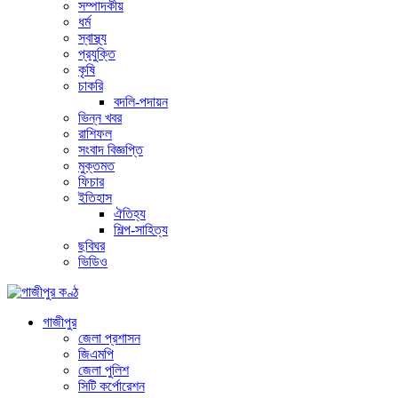
সম্পাদকীয়
ধর্ম
স্বাস্থ্য
প্রযুক্তি
কৃষি
চাকরি
বদলি-পদায়ন
ভিন্ন খবর
রাশিফল
সংবাদ বিজ্ঞপ্তি
মুক্তমত
ফিচার
ইতিহাস
ঐতিহ্য
শিল্প-সাহিত্য
ছবিঘর
ভিডিও
গাজীপুর
জেলা প্রশাসন
জিএমপি
জেলা পুলিশ
সিটি কর্পোরেশন