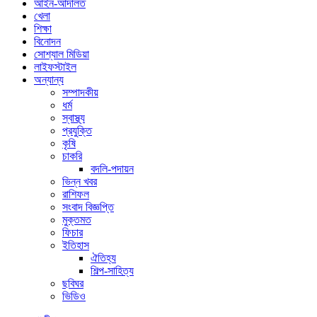
আইন-আদালত
খেলা
শিক্ষা
বিনোদন
সোশ্যাল মিডিয়া
লাইফস্টাইল
অন্যান্য
সম্পাদকীয়
ধর্ম
স্বাস্থ্য
প্রযুক্তি
কৃষি
চাকরি
বদলি-পদায়ন
ভিন্ন খবর
রাশিফল
সংবাদ বিজ্ঞপ্তি
মুক্তমত
ফিচার
ইতিহাস
ঐতিহ্য
শিল্প-সাহিত্য
ছবিঘর
ভিডিও