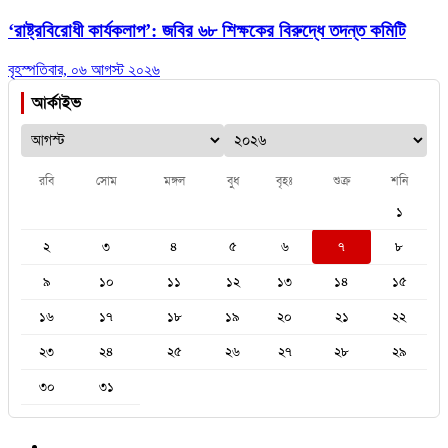
‘রাষ্ট্রবিরোধী কার্যকলাপ’: জবির ৬৮ শিক্ষকের বিরুদ্ধে তদন্ত কমিটি
বৃহস্পতিবার, ০৬ আগস্ট ২০২৬
আর্কাইভ
রবি
সোম
মঙ্গল
বুধ
বৃহঃ
শুক্র
শনি
১
২
৩
৪
৫
৬
৭
৮
৯
১০
১১
১২
১৩
১৪
১৫
১৬
১৭
১৮
১৯
২০
২১
২২
২৩
২৪
২৫
২৬
২৭
২৮
২৯
৩০
৩১