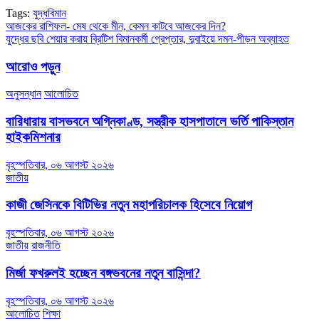
Tags:
যুদ্ধবিমান
Post
আজকের রাশিফল- মেষ থেকে মীন, কেমন কাটবে আজকের দিন?
যুদ্ধের ছবি শেয়ার করায় ব্রিটিশ বিমানকর্মী গ্রেপ্তার, দুবাইয়ে দমন-পীড়ন অব্যাহত
navigation
আরোও পড়ুন
অনুসন্ধান
আলোচিত
বারিধারায় বাসভবনে অগ্নিকাণ্ড, সস্ত্রীক হাসপাতালে ভর্তি পাকিস্তান
হাইকমিশনার
বৃহস্পতিবার, ০৬ আগস্ট ২০২৬
জাতীয়
কাজী জেসিনকে বিটিভির নতুন মহাপরিচালক হিসেবে নিয়োগ
বৃহস্পতিবার, ০৬ আগস্ট ২০২৬
জাতীয়
রাজনীতি
মির্জা ফখরুলই হচ্ছেন বঙ্গভবনের নতুন বাসিন্দা?
বৃহস্পতিবার, ০৬ আগস্ট ২০২৬
আলোচিত
শিক্ষা