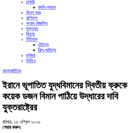
চাকরি
বদলি-পদায়ন
ভিন্ন খবর
রাশিফল
সংবাদ বিজ্ঞপ্তি
মুক্তমত
ফিচার
ইতিহাস
ঐতিহ্য
শিল্প-সাহিত্য
ছবিঘর
ভিডিও
আন্তর্জাতিক
ইরানে ভূপাতিত যুদ্ধবিমানের দ্বিতীয় ক্রুকে
কয়েক ডজন বিমান পাঠিয়ে উদ্ধারের দাবি
যুক্তরাষ্ট্রের
রবিবার, ০৫ এপ্রিল ২০২৬
শেয়ার করুন: