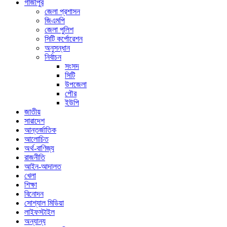
গাজীপুর
জেলা প্রশাসন
জিএমপি
জেলা পুলিশ
সিটি কর্পোরেশন
অনুসন্ধান
নির্বাচন
সংসদ
সিটি
উপজেলা
পৌর
ইউপি
জাতীয়
সারাদেশ
আন্তর্জাতিক
আলোচিত
অর্থ-বাণিজ্য
রাজনীতি
আইন-আদালত
খেলা
শিক্ষা
বিনোদন
সোশ্যাল মিডিয়া
লাইফস্টাইল
অন্যান্য