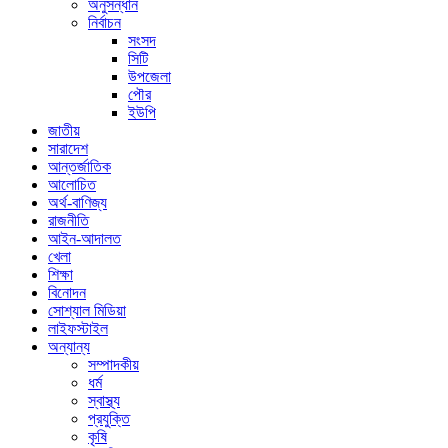
অনুসন্ধান
নির্বাচন
সংসদ
সিটি
উপজেলা
পৌর
ইউপি
জাতীয়
সারাদেশ
আন্তর্জাতিক
আলোচিত
অর্থ-বাণিজ্য
রাজনীতি
আইন-আদালত
খেলা
শিক্ষা
বিনোদন
সোশ্যাল মিডিয়া
লাইফস্টাইল
অন্যান্য
সম্পাদকীয়
ধর্ম
স্বাস্থ্য
প্রযুক্তি
কৃষি