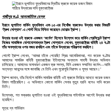
গাজীপুর কণ্ঠ, আন্তর্জাতিক ডেস্ক
ইরানে ভূপাতিত মার্কিন যুদ্ধবিমান এফ-১৫-এর নিখোঁজ ক্রুকেও উদ্ধার করার বিষয়টি
‘ট্রুথ সোশ্যাল’-এ পোস্ট দিয়ে নিশ্চিত করেছেন ডোনাল্ড ট্রাম্প।
উদ্ধার হওয়া ওই ক্রুকে একজন ‘কর্নেল’ হিসেবে উল্লেখ করে মার্কিন প্রেসিডেন্ট ট্রাম্প
নিজের সামাজিক যোগাযোগমাধ্যম ট্রুথ সোশ্যালে লেখেন, যুক্তরাষ্ট্রের বাহিনী ২৪ ঘণ্টা
তাঁর অবস্থানের ওপর নজর রাখছিল এবং তাঁকে উদ্ধারের পরিকল্পনা করছিল।
পোস্টে ট্রাম্প লেখেন, ‘আমরা তাঁকে পেয়েছি! প্রিয় আমেরিকানরা, গত কয়েক ঘণ্টায়
আমাদের সামরিক বাহিনী যুক্তরাষ্ট্রের ইতিহাসের অন্যতম সাহসী উদ্ধার অভিযান
চালিয়েছে। আমাদের অসাধারণ একজন ক্রু সদস্য, যিনি একজন সম্মানিত কর্নেল—আমি
অত্যন্ত আনন্দের সঙ্গে জানাচ্ছি যে তিনি এখন পুরোপুরি নিরাপদ ও সুস্থ আছেন।’
ট্রাম্প জানান, তাঁর নির্দেশে মার্কিন সামরিক বাহিনী ওই ক্রুকে ফিরিয়ে আনতে কয়েক ডজন
বিমান পাঠিয়েছিল। এ অভিযানে কোনো মার্কিন সেনার মৃত্যু হয়নি বলেও দাবি করেন
তিনি।
উল্লেখ্য, গত শুক্রবার ভূপাতিত হওয়া ওই যুদ্ধবিমানের পাইলটকে আগেই উদ্ধার করা
হয়েছিল।
সূত্র: দ্য গার্ডিয়ান