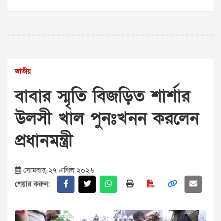
জাতীয়
বাবার স্মৃতি বিজড়িত শার্শার
উলসী খাল পুনঃখনন করলেন
প্রধানমন্ত্রী
সোমবার, ২৭ এপ্রিল ২০২৬
শেয়ার করুন: