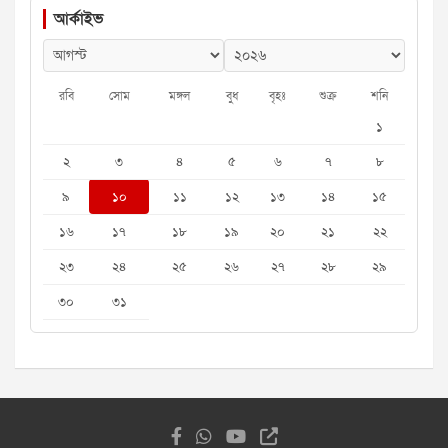
আর্কাইভ
রবি
সোম
মঙ্গল
বুধ
বৃহঃ
শুক্র
শনি
১
২
৩
৪
৫
৬
৭
৮
৯
১০
১১
১২
১৩
১৪
১৫
১৬
১৭
১৮
১৯
২০
২১
২২
২৩
২৪
২৫
২৬
২৭
২৮
২৯
৩০
৩১