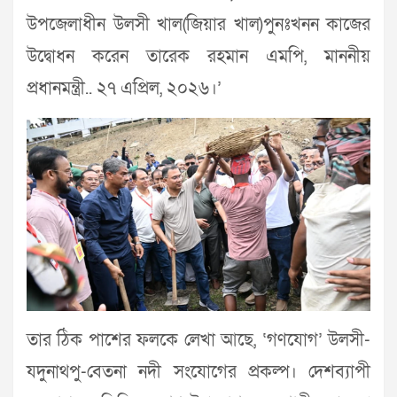
উপজেলাধীন উলসী খাল(জিয়ার খাল)পুনঃখনন কাজের
উদ্বোধন করেন তারেক রহমান এমপি, মাননীয়
প্রধানমন্ত্রী.. ২৭ এপ্রিল, ২০২৬।’
তার ঠিক পাশের ফলকে লেখা আছে, ‘গণযোগ’ উলসী-
যদুনাথপু-বেতনা নদী সংযোগের প্রকল্প। দেশব্যাপী