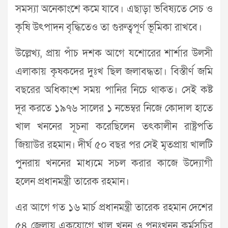
সমস্যা অনেকাংশে কমে যাবে। এছাড়া ভবিষ্যতে সেচ ও
কৃষি উৎপাদন বৃদ্ধিতেও তা গুরুত্বপূর্ণ ভূমিকা রাখবে।
উল্লেখ্য, প্রায় পাঁচ দশক আগে যশোরের শার্শার উলসী
এলাকায় কৃষকদের দুঃখ ছিল জলাবদ্ধতা। বিস্তীর্ণ জমি
বছরের অধিকাংশ সময় পানির নিচে থাকত। সেই কষ্ট
দূর করতে ১৯৭৬ সালের ১ নভেম্বর নিজে কোদাল হাতে
খাল খননের সূচনা করেছিলেন তৎকালীন রাষ্ট্রপতি
জিয়াউর রহমান। দীর্ঘ ৫০ বছর পর সেই মৃতপ্রায় খালটি
পুনরায় খননের মাধ্যমে সচল করার কাজে উদ্যোগী
হলেন প্রধানমন্ত্রী তারেক রহমান।
এর আগে গত ১৬ মার্চ প্রধানমন্ত্রী তারেক রহমান দেশের
৫৪ জেলায় একযোগে খাল খনন ও পুনঃখনন কর্মসূচির