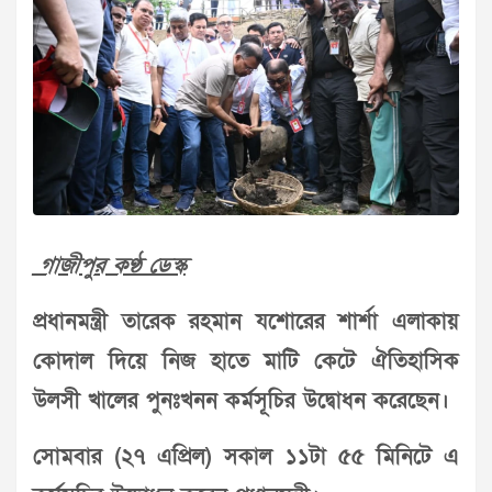
গাজীপুর কণ্ঠ ডেস্ক
প্রধানমন্ত্রী তারেক রহমান যশোরের শার্শা এলাকায়
কোদাল দিয়ে নিজ হাতে মাটি কেটে ঐতিহাসিক
উলসী খালের পুনঃখনন কর্মসূচির উদ্বোধন করেছেন।
সোমবার (২৭ এপ্রিল) সকাল ১১টা ৫৫ মিনিটে এ