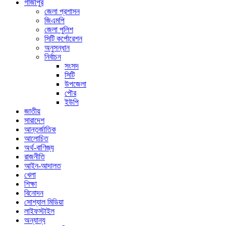
গাজীপুর
জেলা প্রশাসন
জিএমপি
জেলা পুলিশ
সিটি কর্পোরেশন
অনুসন্ধান
নির্বাচন
সংসদ
সিটি
উপজেলা
পৌর
ইউপি
জাতীয়
সারাদেশ
আন্তর্জাতিক
আলোচিত
অর্থ-বাণিজ্য
রাজনীতি
আইন-আদালত
খেলা
শিক্ষা
বিনোদন
সোশ্যাল মিডিয়া
লাইফস্টাইল
অন্যান্য