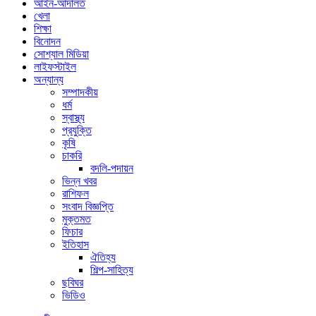
আইন-আদালত
খেলা
শিক্ষা
বিনোদন
সোশ্যাল মিডিয়া
লাইফস্টাইল
অন্যান্য
সম্পাদকীয়
ধর্ম
স্বাস্থ্য
প্রযুক্তি
কৃষি
চাকরি
বদলি-পদায়ন
ভিন্ন খবর
রাশিফল
সংবাদ বিজ্ঞপ্তি
মুক্তমত
ফিচার
ইতিহাস
ঐতিহ্য
শিল্প-সাহিত্য
ছবিঘর
ভিডিও