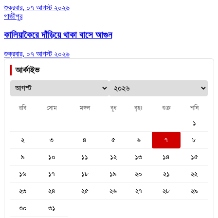
শুক্রবার, ০৭ আগস্ট ২০২৬
গাজীপুর
কালিয়াকৈরে দাঁড়িয়ে থাকা বাসে আগুন
শুক্রবার, ০৭ আগস্ট ২০২৬
আর্কাইভ
রবি
সোম
মঙ্গল
বুধ
বৃহঃ
শুক্র
শনি
১
২
৩
৪
৫
৬
৭
৮
৯
১০
১১
১২
১৩
১৪
১৫
১৬
১৭
১৮
১৯
২০
২১
২২
২৩
২৪
২৫
২৬
২৭
২৮
২৯
৩০
৩১