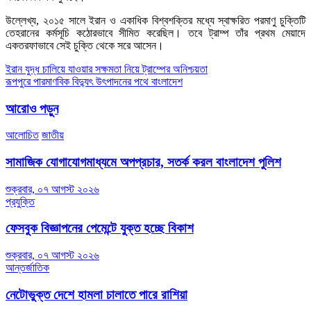
উল্লেখ্য, ২০১৫ সালে ইরান ও একাধিক বিশ্বশক্তির মধ্যে স্বাক্ষরিত পরমাণু চুক্তিটি
তেহরানের কর্মসূচি কঠোরভাবে সীমিত করেছিল। তবে ট্রাম্প তাঁর প্রথম মেয়াদে
একতরফাভাবে সেই চুক্তি থেকে সরে আসেন।
Post
ইরান যুদ্ধ চালিয়ে যাওয়ার সক্ষমতা নিয়ে ট্রাম্পের অনিশ্চয়তা
রূপপুরে পারমাণবিক বিদ্যুৎ উৎপাদনের পথে বাংলাদেশ
navigation
আরোও পড়ুন
আলোচিত
জাতীয়
সামাজিক যোগাযোগমাধ্যমে অপপ্রচার, সতর্ক করল বাংলাদেশ পুলিশ
শুক্রবার, ০৭ আগস্ট ২০২৬
প্রযুক্তি
ফেসবুক বিজ্ঞাপনের পেমেন্টে যুক্ত হচ্ছে বিকাশ
শুক্রবার, ০৭ আগস্ট ২০২৬
আন্তর্জাতিক
নেটোভুক্ত দেশে হামলা চালাতে পারে রাশিয়া