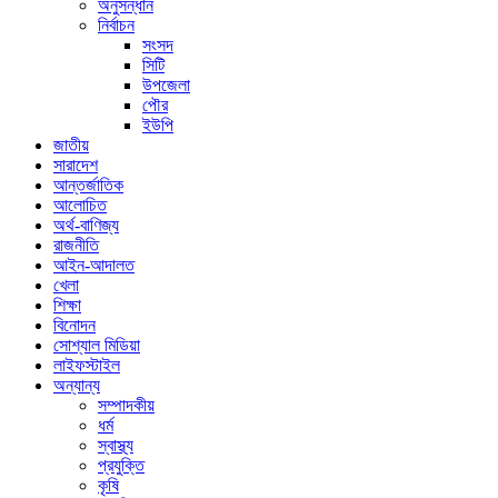
অনুসন্ধান
নির্বাচন
সংসদ
সিটি
উপজেলা
পৌর
ইউপি
জাতীয়
সারাদেশ
আন্তর্জাতিক
আলোচিত
অর্থ-বাণিজ্য
রাজনীতি
আইন-আদালত
খেলা
শিক্ষা
বিনোদন
সোশ্যাল মিডিয়া
লাইফস্টাইল
অন্যান্য
সম্পাদকীয়
ধর্ম
স্বাস্থ্য
প্রযুক্তি
কৃষি