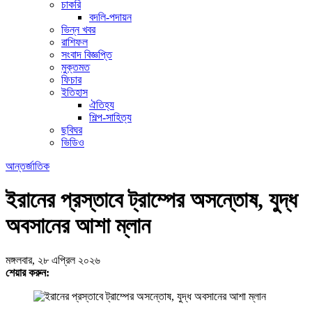
চাকরি
বদলি-পদায়ন
ভিন্ন খবর
রাশিফল
সংবাদ বিজ্ঞপ্তি
মুক্তমত
ফিচার
ইতিহাস
ঐতিহ্য
শিল্প-সাহিত্য
ছবিঘর
ভিডিও
আন্তর্জাতিক
ইরানের প্রস্তাবে ট্রাম্পের অসন্তোষ, যুদ্ধ
অবসানের আশা ম্লান
মঙ্গলবার, ২৮ এপ্রিল ২০২৬
শেয়ার করুন: