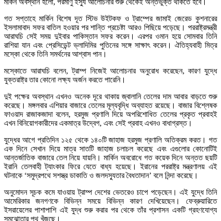
মর্কিন অবস্থান হলো, পরমাণু ইস্যু আলোচনার শুরু থেকেই অন্তর্ভুক্ত থাকতে হবে।
গত সপ্তাহে মার্কিন বিশেষ দূত স্টিভ উইটকফ ও ট্রাম্পের জামাই জেরেড কুশনারের
ইসলামাবাদ সফর বাতিল হওয়ার পর শান্তি প্রচেষ্টা আরও পিছিয়ে পড়েছে। পররাষ্ট্রমন্ত্রী
আরাঘচি সেই সময় দুইবার পাকিস্তান সফর করেন। এরপর ওমান হয়ে সোমবার তিনি
রাশিয়া যান এবং প্রেসিডেন্ট ভ্লাদিমির পুতিনের সঙ্গে সাক্ষাৎ করেন। ঐতিহ্যবাহী মিত্র
মস্কো থেকে তিনি সমর্থনের আশ্বাস পান।
মস্কোতে আরাঘচি বলেন, ট্রাম্প নিজেই আলোচনার অনুরোধ করেছেন, কারণ যুদ্ধে
যুক্তরাষ্ট্র তার কোনো লক্ষ্য অর্জন করতে পারেনি।
দুই পক্ষের অবস্থান এখনও অনেক দূরে থাকায় জ্বালানি তেলের দাম আবার বাড়তে শুরু
করেছে। মঙ্গলবার এশিয়ার বাজারে তেলের মূল্যবৃদ্ধি অব্যাহত রয়েছে। বাজার বিশ্লেষক
ফাওয়াদ রাজাকজাদা বলেন, হরমুজ প্রণালি দিয়ে অপরিশোধিত তেলের প্রকৃত প্রবাহই
এখন বিনিয়োগকারীদের একমাত্র উদ্বেগ, এবং সেই প্রবাহ এখনও বাধাগ্রস্ত।
যুদ্ধের আগে প্রতিদিন ১২৫ থেকে ১৪০টি জাহাজ হরমুজ প্রণালি অতিক্রম করত। গত
এক দিনে সেখান দিয়ে মাত্র সাতটি জাহাজ চলাচল করেছে এবং এগুলোর কোনোটিই
আন্তর্জাতিক বাজারে তেল নিয়ে যায়নি। মার্কিন অবরোধে গত কয়েক দিনে অন্তত ছয়টি
ইরানি তেলবাহী ট্যাংকার ফিরে যেতে বাধ্য হয়েছে। ইরানের পররাষ্ট্র মন্ত্রণালয় এই
ঘটনাকে ‘সমুদ্রপথে সশস্ত্র ডাকাতি ও জলদস্যুতার বৈধতাদান’ বলে নিন্দা করেছে।
অনুমোদন সূচক কমে যাওয়ায় ট্রাম্প দেশের ভেতরেও চাপে পড়েছেন। এই যুদ্ধে তিনি
আমেরিকার জনগণকে বিভিন্ন সময়ে বিভিন্ন কারণ দেখিয়েছেন। ফেব্রুয়ারিতে
ইসরায়েলের পাশাপাশি এই যুদ্ধ শুরু করার পর থেকে তাঁর প্রশাসন একটি গ্রহণযোগ্য
সমঝোতার পথ খুঁজছে।