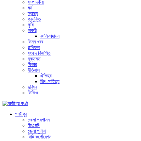
সম্পাদকীয়
ধর্ম
স্বাস্থ্য
প্রযুক্তি
কৃষি
চাকরি
বদলি-পদায়ন
ভিন্ন খবর
রাশিফল
সংবাদ বিজ্ঞপ্তি
মুক্তমত
ফিচার
ইতিহাস
ঐতিহ্য
শিল্প-সাহিত্য
ছবিঘর
ভিডিও
গাজীপুর
জেলা প্রশাসন
জিএমপি
জেলা পুলিশ
সিটি কর্পোরেশন