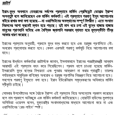
রয়টার্স
ইরান-যুদ্ধ অবসানে তেহরানের সর্বশেষ প্রস্তাবে মার্কিন প্রেসিডেন্ট ডোনাল্ড ট্রাম্প
অসন্তুষ্ট বলে জানিয়েছেন এক মার্কিন কর্মকর্তা। এই প্রস্তাবে পরমাণু ইস্যু আলোচনার
বাইরে রাখার কথা বলা হয়েছে—যা ওয়াশিংটনের অবস্থানের সম্পূর্ণ বিপরীত। এতে সংঘাত
নিরসনের আশা ক্রমেই ম্লান হয়ে পড়ছে। দুই মাস ধরে চলা এই যুদ্ধে হাজার হাজার
মানুষের প্রাণহানি ঘটেছে এবং বৈশ্বিক জ্বালানি সরবরাহ ব্যাহত হয়ে মূল্যস্ফীতি তীব্র
আকার ধারণ করেছে।
ইরানের প্রস্তাব অনুযায়ী, প্রথমে যুদ্ধ বন্ধ করতে হবে এবং হরমুজ প্রণালিতে নৌ-
অবরোধ প্রত্যাহার করতে হবে। কেবল এরপরই পরমাণু কর্মসূচি নিয়ে আলোচনায় বসা
যাবে।
ইরানের ঊর্ধ্বতন কর্মকর্তারা রয়টার্সকে জানান, ইসলামাবাদে ইরানের পররাষ্ট্রমন্ত্রী আব্বাস
আরাঘচি এই প্রস্তাব বহন করে গিয়েছিলেন। প্রথম ধাপে চাওয়া হয়েছে মার্কিন-
ইসরায়েলি যুদ্ধ বন্ধের নিশ্চয়তা এবং পুনরায় আক্রমণ না করার গ্যারান্টি। তারপর
পর্যায়ক্রমে সামুদ্রিক বাণিজ্যে অবরোধ ও হরমুজ প্রণালির নিয়ন্ত্রণ নিয়ে আলোচনা হবে।
সবশেষে পরমাণু ইস্যুতে বসা হবে। ইরান ইউরেনিয়াম সমৃদ্ধকরণের অধিকারে মার্কিন
স্বীকৃতি চাইছে।
সোমবার উপদেষ্টাদের সঙ্গে বৈঠকে ট্রাম্প এই প্রস্তাব নিয়ে অসন্তোষ প্রকাশ করেছেন
বলে নাম প্রকাশে অনিচ্ছুক এক মার্কিন কর্মকর্তা জানিয়েছেন। হোয়াইট হাউসের মুখপাত্র
অলিভিয়া ওয়েলস বলেন, যুক্তরাষ্ট্র সংবাদমাধ্যমের মাধ্যমে আলোচনা করে না এবং
ওয়াশিংটনের ‘রেড লাইন’ স্পষ্ট।