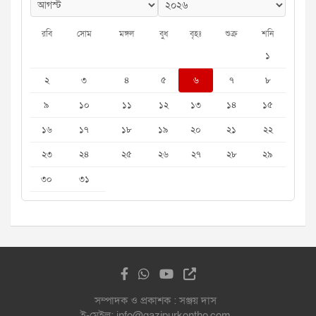
রবি
সোম
মঙ্গল
বুধ
বৃহঃ
শুক্র
শনি
১
২
৩
৪
৫
৬
৭
৮
৯
১০
১১
১২
১৩
১৪
১৫
১৬
১৭
১৮
১৯
২০
২১
২২
২৩
২৪
২৫
২৬
২৭
২৮
২৯
৩০
৩১
সম্পাদক ও প্রকাশক : সঞ্জয় দাস
ই-মেইল: info@gazipurkontho.com