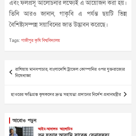
এবং ফলপ্রসূ আলোচনার লক্ষ্যেই এ আয়োজন করা হয়।
তিনি আরও জানান, গাকৃবি এ পর্যন্ত ছয়টি ভিন্ন
বৈশিষ্ট্যসম্পন্ন সয়াবিনের জাত উদ্ভাবন করেছে।
Tags:
গাজীপুর কৃষি বিশ্ববিদ্যালয়
Post
রাশিয়ায় মানবপাচার, বাংলাদেশি ট্রাভেল কোম্পানির ওপর যুক্তরাজ্যের
navigation
নিষেধাজ্ঞা
হাওরের ক্ষতিগ্রস্ত কৃষকদের দ্রুত সহায়তা প্রদানের নির্দেশ প্রধানমন্ত্রীর
আরোও পড়ুন
আইন-আদালত
আলোচিত
তনু হত্যার আসামি সাবেক সেনাসদস্য