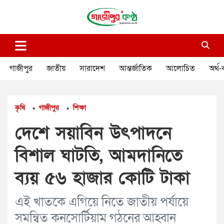
Skip
to
content
গাজীপুর কণ্ঠ
গণমানুষের কণ্ঠ
গাজীপুর
জাতীয়
সারাদেশ
আন্তর্জাতিক
আলোচিত
অর্থ-
কৃষি
গাজীপুর
শিক্ষা
•
•
দেশে সয়াবিন উৎপাদনে
বিশাল ঘাটতি, আমদানিতে
ব্যয় ৫৬ হাজার কোটি টাকা
এই খাতকে এগিয়ে নিতে জাতীয় পর্যায়ে
সমন্বিত কনসোর্টিয়াম গঠনের আহ্বান