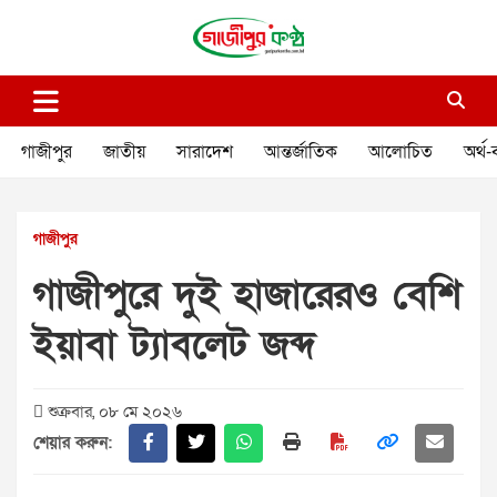
Skip
to
content
গাজীপুর কণ্ঠ
গণমানুষের কণ্ঠ
গাজীপুর
জাতীয়
সারাদেশ
আন্তর্জাতিক
আলোচিত
অর্থ-
গাজীপুর
গাজীপুরে দুই হাজারেরও বেশি
ইয়াবা ট্যাবলেট জব্দ
শুক্রবার, ০৮ মে ২০২৬
শেয়ার করুন: