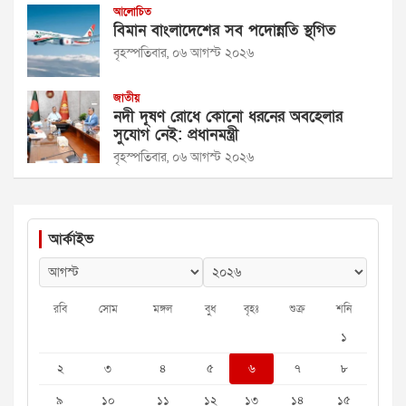
আলোচিত
বিমান বাংলাদেশের সব পদোন্নতি স্থগিত
বৃহস্পতিবার, ০৬ আগস্ট ২০২৬
জাতীয়
নদী দূষণ রোধে কোনো ধরনের অবহেলার
সুযোগ নেই: প্রধানমন্ত্রী
বৃহস্পতিবার, ০৬ আগস্ট ২০২৬
আর্কাইভ
রবি
সোম
মঙ্গল
বুধ
বৃহঃ
শুক্র
শনি
১
২
৩
৪
৫
৬
৭
৮
৯
১০
১১
১২
১৩
১৪
১৫