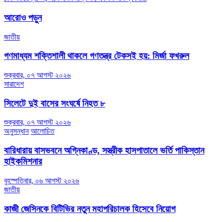
navigation
আরোও পড়ুন
জাতীয়
গণমাধ্যম শক্তিশালী থাকলে গণতন্ত্র টেকসই হয়: মির্জা ফখরুল
শুক্রবার, ০৭ আগস্ট ২০২৬
সারাদেশ
সিলেটে দুই বাসের সংঘর্ষে নিহত ৮
শুক্রবার, ০৭ আগস্ট ২০২৬
অনুসন্ধান
আলোচিত
বারিধারায় বাসভবনে অগ্নিকাণ্ড, সস্ত্রীক হাসপাতালে ভর্তি পাকিস্তান
হাইকমিশনার
বৃহস্পতিবার, ০৬ আগস্ট ২০২৬
জাতীয়
কাজী জেসিনকে বিটিভির নতুন মহাপরিচালক হিসেবে নিয়োগ