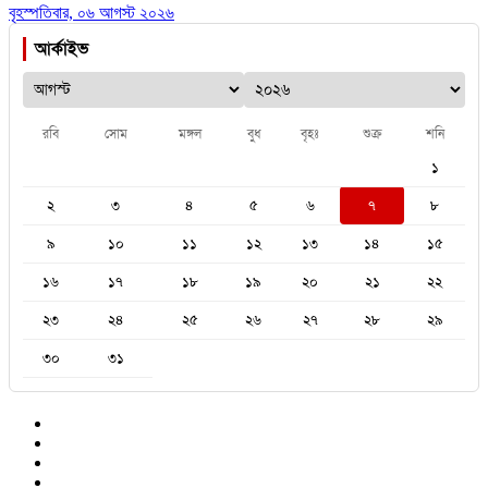
বৃহস্পতিবার, ০৬ আগস্ট ২০২৬
আর্কাইভ
রবি
সোম
মঙ্গল
বুধ
বৃহঃ
শুক্র
শনি
১
২
৩
৪
৫
৬
৭
৮
৯
১০
১১
১২
১৩
১৪
১৫
১৬
১৭
১৮
১৯
২০
২১
২২
২৩
২৪
২৫
২৬
২৭
২৮
২৯
৩০
৩১