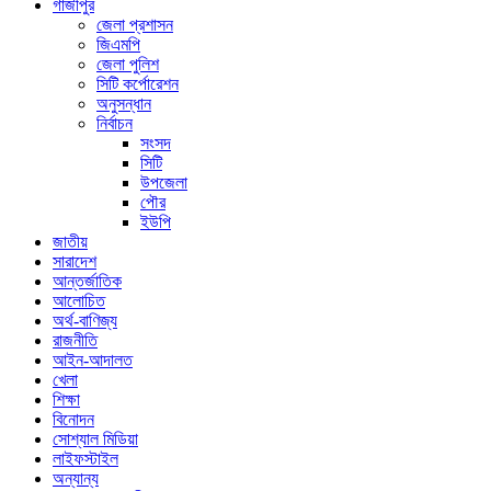
গাজীপুর
জেলা প্রশাসন
জিএমপি
জেলা পুলিশ
সিটি কর্পোরেশন
অনুসন্ধান
নির্বাচন
সংসদ
সিটি
উপজেলা
পৌর
ইউপি
জাতীয়
সারাদেশ
আন্তর্জাতিক
আলোচিত
অর্থ-বাণিজ্য
রাজনীতি
আইন-আদালত
খেলা
শিক্ষা
বিনোদন
সোশ্যাল মিডিয়া
লাইফস্টাইল
অন্যান্য