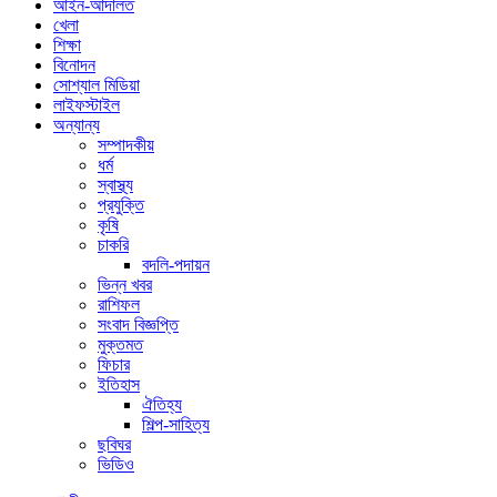
আইন-আদালত
খেলা
শিক্ষা
বিনোদন
সোশ্যাল মিডিয়া
লাইফস্টাইল
অন্যান্য
সম্পাদকীয়
ধর্ম
স্বাস্থ্য
প্রযুক্তি
কৃষি
চাকরি
বদলি-পদায়ন
ভিন্ন খবর
রাশিফল
সংবাদ বিজ্ঞপ্তি
মুক্তমত
ফিচার
ইতিহাস
ঐতিহ্য
শিল্প-সাহিত্য
ছবিঘর
ভিডিও