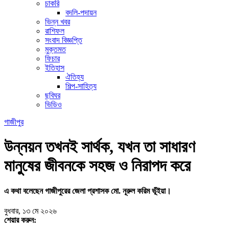
চাকরি
বদলি-পদায়ন
ভিন্ন খবর
রাশিফল
সংবাদ বিজ্ঞপ্তি
মুক্তমত
ফিচার
ইতিহাস
ঐতিহ্য
শিল্প-সাহিত্য
ছবিঘর
ভিডিও
গাজীপুর
উন্নয়ন তখনই সার্থক, যখন তা সাধারণ
মানুষের জীবনকে সহজ ও নিরাপদ করে
এ কথা বলেছেন গাজীপুরের জেলা প্রশাসক মো. নূরুল করিম ভূঁইয়া।
বুধবার, ১৩ মে ২০২৬
শেয়ার করুন: