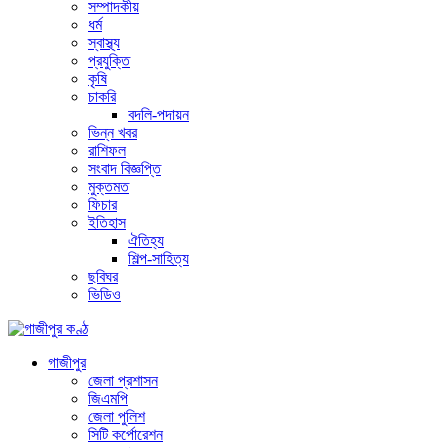
সম্পাদকীয়
ধর্ম
স্বাস্থ্য
প্রযুক্তি
কৃষি
চাকরি
বদলি-পদায়ন
ভিন্ন খবর
রাশিফল
সংবাদ বিজ্ঞপ্তি
মুক্তমত
ফিচার
ইতিহাস
ঐতিহ্য
শিল্প-সাহিত্য
ছবিঘর
ভিডিও
গাজীপুর
জেলা প্রশাসন
জিএমপি
জেলা পুলিশ
সিটি কর্পোরেশন