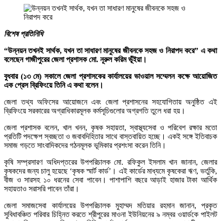
বিশেষ প্রতিনিধি
“উন্নয়ন তখনই সার্থক, যখন তা সাধারণ মানুষের জীবনকে সহজ ও নিরাপদ করে” এ কথা
বলেছেন গাজীপুরের জেলা প্রশাসক মো. নূরুল করিম ভূঁইয়া।
বুধবার (১৩ মে) সকালে জেলা প্রশাসকের কার্যালয়ের ভাওয়াল সম্মেলন কক্ষে আয়োজিত
এক প্রেস ব্রিফিংয়ে তিনি এ কথা বলেন।
জেলা তথ্য অফিসের আয়োজনে এবং জেলা প্রশাসনের সহযোগিতায় অনুষ্ঠিত এই
ব্রিফিংয়ে সরকারের অগ্রাধিকারমূলক কর্মসূচিগুলোর অগ্রগতি তুলে ধরা হয়।
জেলা প্রশাসক বলেন, খাল খনন, কৃষক সহায়তা, স্বাস্থ্যসেবা ও পরিবেশ রক্ষার মতো
প্রতিটি পদক্ষেপ স্বচ্ছতা ও জবাবদিহিতার সাথে বাস্তবায়িত হচ্ছে। একই সঙ্গে ইতিবাচক
সমাজ গড়তে সাংবাদিকদের গঠনমূলক ভূমিকার প্রশংসা করেন তিনি।
কৃষি সম্প্রসারণ অধিদপ্তরের উপপরিচালক মো. রফিকুল ইসলাম খান জানান, জেলার
কৃষকদের জন্য চালু হয়েছে ‘কৃষক স্মার্ট কার্ড’। এই কার্ডের মাধ্যমে কৃষকেরা ঋণ, ভর্তুকি,
বীজ ও সারসহ ১০ ধরনের সেবা পাবেন। পাশাপাশি বছরে আড়াই হাজার টাকা আর্থিক
সহায়তাও সরাসরি পাবেন তাঁরা।
জেলা সমাজসেবা কার্যালয়ের উপপরিচালক মুহাম্মদ মতিয়ার রহমান জানান, প্রকৃত
সুবিধাবঞ্চিত পরিবার চিহ্নিত করতে শ্রীপুরের মাওনা ইউনিয়নের ৯ নম্বর ওয়ার্ডকে পাইলট