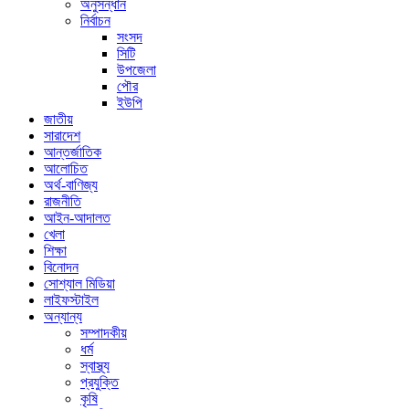
অনুসন্ধান
নির্বাচন
সংসদ
সিটি
উপজেলা
পৌর
ইউপি
জাতীয়
সারাদেশ
আন্তর্জাতিক
আলোচিত
অর্থ-বাণিজ্য
রাজনীতি
আইন-আদালত
খেলা
শিক্ষা
বিনোদন
সোশ্যাল মিডিয়া
লাইফস্টাইল
অন্যান্য
সম্পাদকীয়
ধর্ম
স্বাস্থ্য
প্রযুক্তি
কৃষি