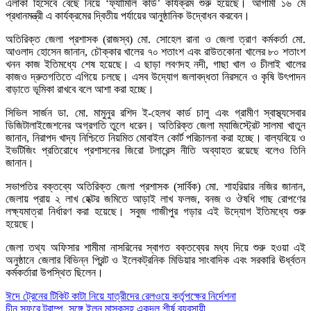
এলাকা হিসেবে বেছে নিয়ে ‘ফ্যামিলি কার্ড’ কার্যক্রম শুরু হয়েছে। আগামী ১৬ মে
প্রধানমন্ত্রী এ কার্যক্রমের দ্বিতীয় পর্যায়ের আনুষ্ঠানিক উদ্বোধন করবেন।
অতিরিক্ত জেলা প্রশাসক (রাজস্ব) মো. সোহেল রানা ও জেলা ত্রাণ কর্মকর্তা মো.
আওলাদ হোসেন জানান, চৌক্কার খালের ৭০ শতাংশ এবং রাউতকোনা খালের ৮০ শতাংশ
খনন কাজ ইতিমধ্যে শেষ হয়েছে। এ ছাড়া লবণদহ নদী, গাছা খাল ও চীলাই খালের
কাজও দ্রুতগতিতে এগিয়ে চলছে। এসব উদ্যোগ জলাবদ্ধতা নিরসনে ও কৃষি উৎপাদন
বাড়াতে ভূমিকা রাখবে বলে আশা করা হচ্ছে।
সিভিল সার্জন ডা. মো. মামুনুর রশিদ ই-হেলথ কার্ড চালু এবং গ্রামীণ স্বাস্থ্যসেবার
ডিজিটালাইজেশনের অগ্রগতি তুলে ধরেন। অতিরিক্ত জেলা ম্যাজিস্ট্রেট সালমা খাতুন
জানান, নিরাপদ খাদ্য নিশ্চিতে নিয়মিত মোবাইল কোর্ট পরিচালনা করা হচ্ছে। বাল্যবিয়ে ও
ইভটিজিং প্রতিরোধে প্রশাসনের জিরো টলারেন্স নীতি অব্যাহত রয়েছে বলেও তিনি
জানান।
সভাপতির বক্তব্যে অতিরিক্ত জেলা প্রশাসক (সার্বিক) মো. শাহরিয়ার নজির জানান,
জেলায় প্রায় ২ লাখ হেক্টর জমিতে আড়াই লাখ ফলজ, বনজ ও ঔষধি গাছ রোপণের
লক্ষ্যমাত্রা নির্ধারণ করা হয়েছে। সবুজ গাজীপুর গড়ার এই উদ্যোগ ইতিমধ্যে শুরু
হয়েছে।
জেলা তথ্য অফিসার শামীমা নাসরিনের স্বাগত বক্তব্যের মধ্য দিয়ে শুরু হওয়া এই
অনুষ্ঠানে জেলার বিভিন্ন প্রিন্ট ও ইলেকট্রনিক মিডিয়ার সাংবাদিক এবং সরকারি ঊর্ধ্বতন
কর্মকর্তারা উপস্থিত ছিলেন।
Post
ঈদে ট্রেনের টিকিট কাটা নিয়ে যাত্রীদের রেলওয়ে কর্তৃপক্ষের নির্দেশনা
চীন সফরে ট্রাম্প, সঙ্গে ইলন মাস্কসহ একদল শীর্ষ ব্যবসায়ী