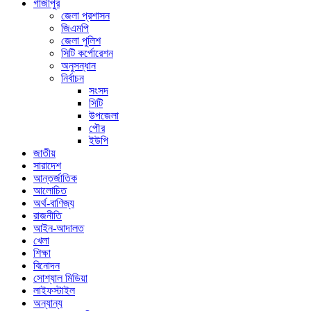
গাজীপুর
জেলা প্রশাসন
জিএমপি
জেলা পুলিশ
সিটি কর্পোরেশন
অনুসন্ধান
নির্বাচন
সংসদ
সিটি
উপজেলা
পৌর
ইউপি
জাতীয়
সারাদেশ
আন্তর্জাতিক
আলোচিত
অর্থ-বাণিজ্য
রাজনীতি
আইন-আদালত
খেলা
শিক্ষা
বিনোদন
সোশ্যাল মিডিয়া
লাইফস্টাইল
অন্যান্য