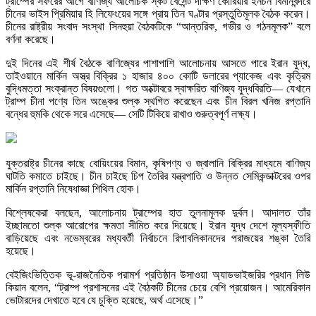
ট্রাম্পের সফরের আগে বাণিজ্য আলোচক স্কট বেসেন্ট দক্ষিণ কোরিয়ার ইনচন বিমানবন্দরে
চীনের ভাইস প্রিমিয়ার হি লিফেংয়ের সঙ্গে প্রায় তিন ঘণ্টার প্রস্তুতিমূলক বৈঠক করেন।
চীনের রাষ্ট্রীয় সংবাদ সংস্থা সিনহুয়া বৈঠকটিকে “আন্তরিক, গভীর ও গঠনমূলক” বলে
বর্ণনা করেছে।
দুই দিনের এই শীর্ষ বৈঠকে বাণিজ্যের পাশাপাশি আলোচনায় আসতে পারে ইরান যুদ্ধ,
তাইওয়ানে মার্কিন অস্ত্র বিক্রির ১ হাজার ৪০০ কোটি ডলারের প্যাকেজ এবং কৃত্রিম
বুদ্ধিমত্তা সংক্রান্ত বিষয়গুলো। গত অক্টোবরে স্বাক্ষরিত বাণিজ্য যুদ্ধবিরতি— যেখানে
ট্রাম্প চীনা পণ্যে তিন অঙ্কের শুল্ক স্থগিত করেছেন এবং চীন বিরল খনিজ রপ্তানি
বন্ধের হুমকি থেকে সরে এসেছে— সেটি টিকিয়ে রাখাও গুরুত্বপূর্ণ লক্ষ্য।
যুক্তরাষ্ট্র চীনের কাছে বোয়িংয়ের বিমান, কৃষিপণ্য ও জ্বালানি বিক্রির মাধ্যমে বাণিজ্য
ঘাটতি কমাতে চাইছে। চীন চাইছে চিপ তৈরির যন্ত্রপাতি ও উন্নত সেমিকন্ডাক্টরের ওপর
মার্কিন রপ্তানি নিষেধাজ্ঞা শিথিল হোক।
বিশ্লেষকেরা বলছেন, আলোচনায় ট্রাম্পের হাত তুলনামূলক দুর্বল। আদালত তাঁর
ইচ্ছামতো শুল্ক আরোপের ক্ষমতা সীমিত করে দিয়েছে। ইরান যুদ্ধ দেশে মূল্যস্ফীতি
বাড়িয়েছে এবং নভেম্বরের মধ্যবর্তী নির্বাচনে রিপাবলিকানদের পরাজয়ের শঙ্কা তৈরি
হয়েছে।
বেইজিংভিত্তিক ভূ-রাজনৈতিক পরামর্শ প্রতিষ্ঠান উসাওয়া অ্যাডভাইজরির প্রধান লিউ
কিয়ান বলেন, “ট্রাম্প প্রশাসনের এই বৈঠকটি চীনের চেয়ে বেশি প্রয়োজন। আমেরিকান
ভোটারদের দেখাতে হবে যে চুক্তি হয়েছে, অর্থ এসেছে।”