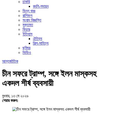
চাকরি
বদলি-পদায়ন
ভিন্ন খবর
রাশিফল
সংবাদ বিজ্ঞপ্তি
মুক্তমত
ফিচার
ইতিহাস
ঐতিহ্য
শিল্প-সাহিত্য
ছবিঘর
ভিডিও
আন্তর্জাতিক
চীন সফরে ট্রাম্প, সঙ্গে ইলন মাস্কসহ
একদল শীর্ষ ব্যবসায়ী
বুধবার, ১৩ মে ২০২৬
শেয়ার করুন: