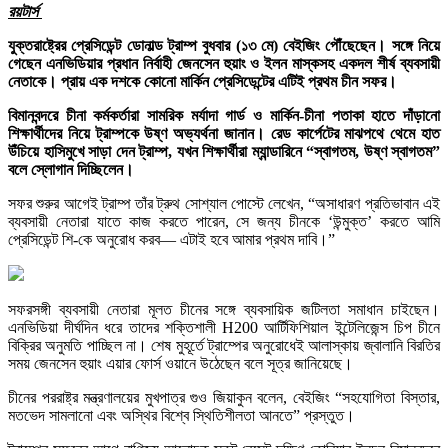
রয়টার্স
যুক্তরাষ্ট্রের প্রেসিডেন্ট ডোনাল্ড ট্রাম্প বুধবার (১৩ মে) বেইজিং পৌঁছেছেন। সঙ্গে নিয়ে
গেছেন এনভিডিয়ার প্রধান নির্বাহী জেনসেন হুয়াং ও ইলন মাস্কসহ একদল শীর্ষ ব্যবসায়ী
নেতাকে। প্রায় এক দশকে কোনো মার্কিন প্রেসিডেন্টের এটিই প্রথম চীন সফর।
বিমানবন্দরে চীনা কর্মকর্তারা সামরিক মর্যাদা গার্ড ও মার্কিন-চীনা পতাকা হাতে দাঁড়ানো
শিক্ষার্থীদের নিয়ে ট্রাম্পকে উষ্ণ অভ্যর্থনা জানান। রেড কার্পেটের মাঝপথে থেমে হাত
উঁচিয়ে হাসিমুখে সাড়া দেন ট্রাম্প, যখন শিক্ষার্থীরা ম্যান্ডারিনে “স্বাগতম, উষ্ণ স্বাগতম”
বলে স্লোগান দিচ্ছিলেন।
সফর শুরুর আগেই ট্রাম্প তাঁর ট্রুথ সোশ্যাল পোস্টে লেখেন, “অসাধারণ প্রতিভাবান এই
ব্যবসায়ী নেতারা যাতে কাজ করতে পারেন, সে জন্য চীনকে ‘উন্মুক্ত’ করতে আমি
প্রেসিডেন্ট শি-কে অনুরোধ করব— এটাই হবে আমার প্রথম দাবি।”
সফরসঙ্গী ব্যবসায়ী নেতারা মূলত চীনের সঙ্গে ব্যবসায়িক জটিলতা সমাধান চাইছেন।
এনভিডিয়া দীর্ঘদিন ধরে তাদের শক্তিশালী H200 আর্টিফিশিয়াল ইন্টেলিজেন্স চিপ চীনে
বিক্রির অনুমতি পাচ্ছিল না। শেষ মুহূর্তে ট্রাম্পের অনুরোধেই আলাস্কায় জ্বালানি বিরতির
সময় জেনসেন হুয়াং এয়ার ফোর্স ওয়ানে উঠেছেন বলে সূত্র জানিয়েছে।
চীনের পররাষ্ট্র মন্ত্রণালয়ের মুখপাত্র গুও জিয়াকুন বলেন, বেইজিং “সহযোগিতা বিস্তার,
মতভেদ সামলানো এবং অস্থির বিশ্বে স্থিতিশীলতা আনতে” প্রস্তুত।