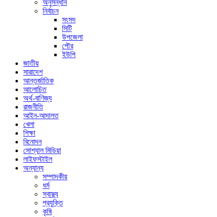
অনুসন্ধান
নির্বাচন
সংসদ
সিটি
উপজেলা
পৌর
ইউপি
জাতীয়
সারাদেশ
আন্তর্জাতিক
আলোচিত
অর্থ-বাণিজ্য
রাজনীতি
আইন-আদালত
খেলা
শিক্ষা
বিনোদন
সোশ্যাল মিডিয়া
লাইফস্টাইল
অন্যান্য
সম্পাদকীয়
ধর্ম
স্বাস্থ্য
প্রযুক্তি
কৃষি