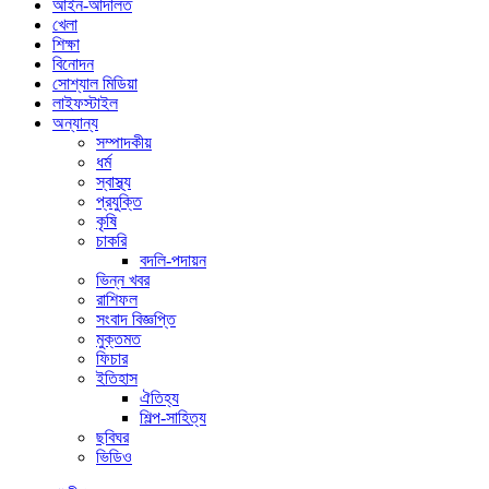
আইন-আদালত
খেলা
শিক্ষা
বিনোদন
সোশ্যাল মিডিয়া
লাইফস্টাইল
অন্যান্য
সম্পাদকীয়
ধর্ম
স্বাস্থ্য
প্রযুক্তি
কৃষি
চাকরি
বদলি-পদায়ন
ভিন্ন খবর
রাশিফল
সংবাদ বিজ্ঞপ্তি
মুক্তমত
ফিচার
ইতিহাস
ঐতিহ্য
শিল্প-সাহিত্য
ছবিঘর
ভিডিও