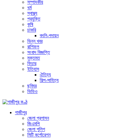
সম্পাদকীয়
ধর্ম
স্বাস্থ্য
প্রযুক্তি
কৃষি
চাকরি
বদলি-পদায়ন
ভিন্ন খবর
রাশিফল
সংবাদ বিজ্ঞপ্তি
মুক্তমত
ফিচার
ইতিহাস
ঐতিহ্য
শিল্প-সাহিত্য
ছবিঘর
ভিডিও
গাজীপুর
জেলা প্রশাসন
জিএমপি
জেলা পুলিশ
সিটি কর্পোরেশন