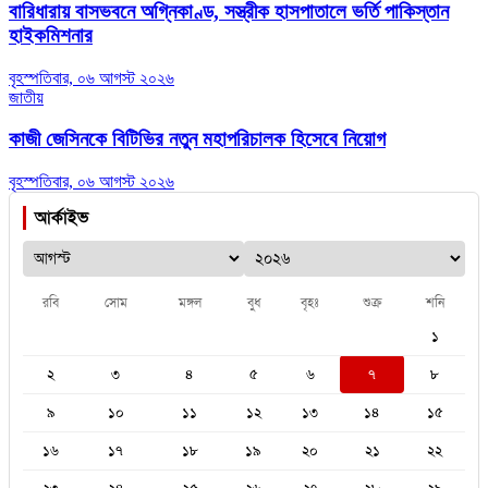
বারিধারায় বাসভবনে অগ্নিকাণ্ড, সস্ত্রীক হাসপাতালে ভর্তি পাকিস্তান
হাইকমিশনার
বৃহস্পতিবার, ০৬ আগস্ট ২০২৬
জাতীয়
কাজী জেসিনকে বিটিভির নতুন মহাপরিচালক হিসেবে নিয়োগ
বৃহস্পতিবার, ০৬ আগস্ট ২০২৬
আর্কাইভ
রবি
সোম
মঙ্গল
বুধ
বৃহঃ
শুক্র
শনি
১
২
৩
৪
৫
৬
৭
৮
৯
১০
১১
১২
১৩
১৪
১৫
১৬
১৭
১৮
১৯
২০
২১
২২