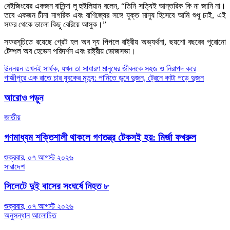
বেইজিংয়ের একজন বাসিন্দা লু হুইলিয়ান বলেন, “তিনি সত্যিই আন্তরিক কি না জানি না।
তবে একজন চীনা নাগরিক এবং বাণিজ্যের সঙ্গে যুক্ত মানুষ হিসেবে আমি শুধু চাই, এই
সফর থেকে ভালো কিছু বেরিয়ে আসুক।”
সফরসূচিতে রয়েছে গ্রেট হল অব দ্য পিপলে রাষ্ট্রীয় অভ্যর্থনা, ছয়শো বছরের পুরোনো
টেম্পল অব হেভেন পরিদর্শন এবং রাষ্ট্রীয় ভোজসভা।
Post
উন্নয়ন তখনই সার্থক, যখন তা সাধারণ মানুষের জীবনকে সহজ ও নিরাপদ করে
গাজীপুরে এক রাতে চার যুবকের মৃত্যু: পানিতে ডুবে দুজন, ট্রেনে কাটা পড়ে দুজন
navigation
আরোও পড়ুন
জাতীয়
গণমাধ্যম শক্তিশালী থাকলে গণতন্ত্র টেকসই হয়: মির্জা ফখরুল
শুক্রবার, ০৭ আগস্ট ২০২৬
সারাদেশ
সিলেটে দুই বাসের সংঘর্ষে নিহত ৮
শুক্রবার, ০৭ আগস্ট ২০২৬
অনুসন্ধান
আলোচিত