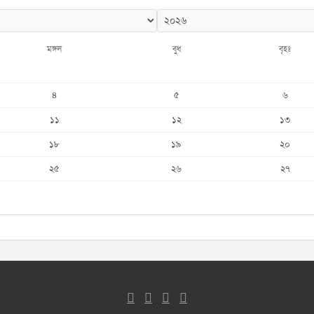
মঙ্গল
বুধ
বৃহঃ
৪
৫
৬
১১
১২
১৩
১৮
১৯
২০
২৫
২৬
২৭