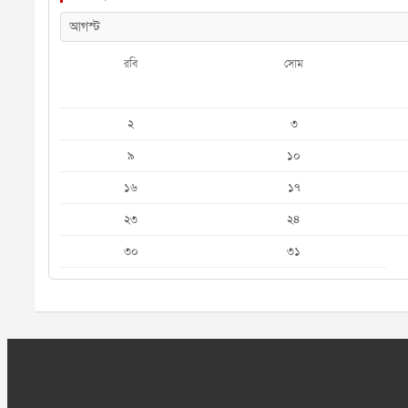
রবি
সোম
২
৩
৯
১০
১৬
১৭
২৩
২৪
৩০
৩১