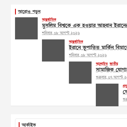
আরোও পড়ুন
আন্তর্জাতিক
মুসলিম বিশ্বকে এক হওয়ার আহ্বান ইরানের পরর
শনিবার, ০৮ আগস্ট ২০২৬
আন্তর্জাতিক
ইরানে ভূপাতিত মার্কিন বিমান
শনিবার, ০৮ আগস্ট ২০২৬
আলোচিত
জাতীয়
সামাজিক যোগায
শুক্রবার, ০৭ আগস্ট 
প্রয
ফে
শু
আর্কাইভ