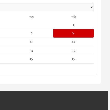
শুক্র
শনি
১
৭
৮
১৪
১৫
২১
২২
২৮
২৯