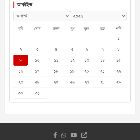
আর্কাইভ
রবি
সোম
মঙ্গল
বুধ
বৃহঃ
শুক্র
শনি
১
২
৩
৪
৫
৬
৭
৮
৯
১০
১১
১২
১৩
১৪
১৫
১৬
১৭
১৮
১৯
২০
২১
২২
২৩
২৪
২৫
২৬
২৭
২৮
২৯
৩০
৩১