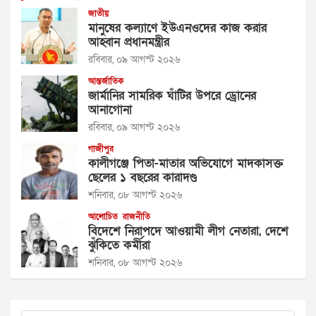
জাতীয়
মানুষের কল্যাণে ইউএনওদের কাজ করার
আহ্বান প্রধানমন্ত্রীর
রবিবার, ০৯ আগস্ট ২০২৬
আন্তর্জাতিক
জার্মানির সামরিক ঘাঁটির উপরে ড্রোনের
আনাগোনা
রবিবার, ০৯ আগস্ট ২০২৬
গাজীপুর
কালীগঞ্জে পিতা-মাতার অভিযোগে মাদকাসক্ত
ছেলের ১ বছরের কারাদণ্ড
শনিবার, ০৮ আগস্ট ২০২৬
আলোচিত
রাজনীতি
বিদেশে নিরাপদে আওয়ামী লীগ নেতারা, দেশে
ঝুঁকিতে কর্মীরা
শনিবার, ০৮ আগস্ট ২০২৬