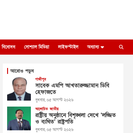
বিনোদন
সোশ্যাল মিডিয়া
লাইফস্টাইল
অন্যান্য
আরোও পড়ুন
গাজীপুর
সাবেক এমপি আখতারুজ্জামান ডিবি
হেফাজতে
বুধবার, ০৫ আগস্ট ২০২৬
আলোচিত
জাতীয়
রাষ্ট্রীয় অনুষ্ঠানে বিশৃঙ্খলা দেখে ‘লজ্জিত
ও ব্যথিত’ রাষ্ট্রপতি
বুধবার, ০৫ আগস্ট ২০২৬