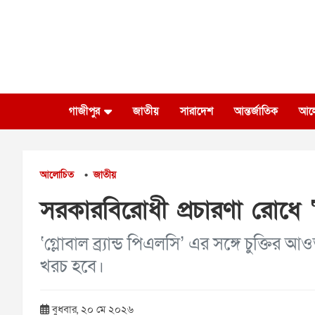
Skip
to
content
গাজীপুর
জাতীয়
সারাদেশ
আন্তর্জাতিক
আল
আলোচিত
জাতীয়
•
সরকারবিরোধী প্রচারণা রোধে 
‘গ্লোবাল ব্র্যান্ড পিএলসি’ এর সঙ্গে চুক্ত
খরচ হবে।
বুধবার, ২০ মে ২০২৬