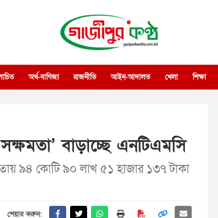
গাজীপুর কণ্ঠ
গণমানুষের কণ্ঠ
োচিত
অর্থ-বাণিজ্য
রাজনীতি
আইন-আদালত
খেলা
শিক্ষা
‘সক্ষমতা’ বাড়াচ্ছে এনটিএমসি
ির আওতায় ৯৪ কোটি ৯০ লাখ ৫১ হাজার ১৩৭ টাকা
শেয়ার করুন: