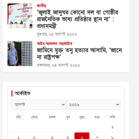
জাতীয়
‘জুলাই জাদুঘর কোনো দল বা গোষ্ঠীর
রাজনৈতিক ভাষ্য প্রতিষ্ঠার স্থান না’ :
প্রধানমন্ত্রী
বুধবার, ০৫ আগস্ট ২০২৬
আইন-আদালত
আলোচিত
জামিনে মুক্ত তনু হত্যার আসামি, ‘জানে
না রাষ্ট্রপক্ষ’
মঙ্গলবার, ০৪ আগস্ট ২০২৬
আর্কাইভ
রবি
সোম
মঙ্গল
বুধ
বৃহঃ
শুক্র
শনি
১
২
৩
৪
৫
৬
৭
৮