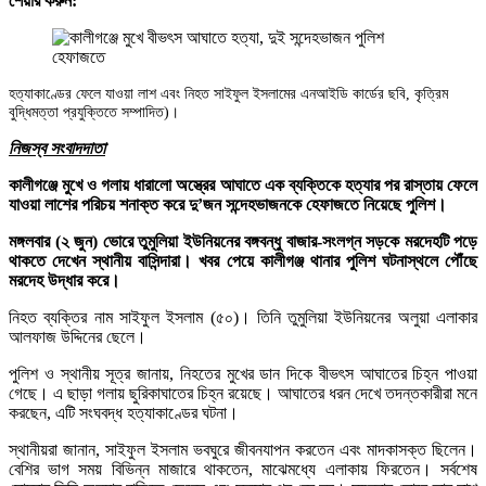
শেয়ার করুন:
হত্যাকাণ্ডের ফেলে যাওয়া লাশ এবং নিহত সাইফুল ইসলামের এনআইডি কার্ডের ছবি, কৃত্রিম
বুদ্ধিমত্তা প্রযুক্তিতে সম্পাদিত)।
নিজস্ব সংবাদদাতা
কালীগঞ্জে মুখে ও গলায় ধারালো অস্ত্রের আঘাতে এক ব্যক্তিকে হত্যার পর রাস্তায় ফেলে
যাওয়া লাশের পরিচয় শনাক্ত করে দু’জন সন্দেহভাজনকে হেফাজতে নিয়েছে পুলিশ।
মঙ্গলবার (২ জুন) ভোরে তুমুলিয়া ইউনিয়নের বঙ্গবন্ধু বাজার-সংলগ্ন সড়কে মরদেহটি পড়ে
থাকতে দেখেন স্থানীয় বাসিন্দারা। খবর পেয়ে কালীগঞ্জ থানার পুলিশ ঘটনাস্থলে পৌঁছে
মরদেহ উদ্ধার করে।
নিহত ব্যক্তির নাম সাইফুল ইসলাম (৫০)। তিনি তুমুলিয়া ইউনিয়নের অলুয়া এলাকার
আলফাজ উদ্দিনের ছেলে।
পুলিশ ও স্থানীয় সূত্র জানায়, নিহতের মুখের ডান দিকে বীভৎস আঘাতের চিহ্ন পাওয়া
গেছে। এ ছাড়া গলায় ছুরিকাঘাতের চিহ্ন রয়েছে। আঘাতের ধরন দেখে তদন্তকারীরা মনে
করছেন, এটি সংঘবদ্ধ হত্যাকাণ্ডের ঘটনা।
স্থানীয়রা জানান, সাইফুল ইসলাম ভবঘুরে জীবনযাপন করতেন এবং মাদকাসক্ত ছিলেন।
বেশির ভাগ সময় বিভিন্ন মাজারে থাকতেন, মাঝেমধ্যে এলাকায় ফিরতেন। সর্বশেষ