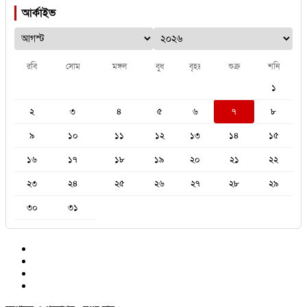
আর্কাইভ
রবি
সোম
মঙ্গল
বুধ
বৃহঃ
শুক্র
শনি
১
২
৩
৪
৫
৬
৭
৮
৯
১০
১১
১২
১৩
১৪
১৫
১৬
১৭
১৮
১৯
২০
২১
২২
২৩
২৪
২৫
২৬
২৭
২৮
২৯
৩০
৩১