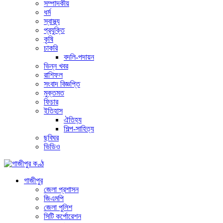
সম্পাদকীয়
ধর্ম
স্বাস্থ্য
প্রযুক্তি
কৃষি
চাকরি
বদলি-পদায়ন
ভিন্ন খবর
রাশিফল
সংবাদ বিজ্ঞপ্তি
মুক্তমত
ফিচার
ইতিহাস
ঐতিহ্য
শিল্প-সাহিত্য
ছবিঘর
ভিডিও
গাজীপুর
জেলা প্রশাসন
জিএমপি
জেলা পুলিশ
সিটি কর্পোরেশন