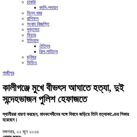
চাকরি
বদলি-পদায়ন
ভিন্ন খবর
রাশিফল
সংবাদ বিজ্ঞপ্তি
মুক্তমত
ফিচার
ইতিহাস
ঐতিহ্য
শিল্প-সাহিত্য
ছবিঘর
ভিডিও
গাজীপুর
কালীগঞ্জে মুখে বীভৎস আঘাতে হত্যা, দুই
সন্দেহভাজন পুলিশ হেফাজতে
স্থানীয়রা ধারণা করছেন, মাদকসেবীদের সঙ্গে বিবাদে জড়িয়ে তিনি হত্যাকাণ্ডের শিকার
হয়েছেন।
মঙ্গলবার, ০২ জুন ২০২৬