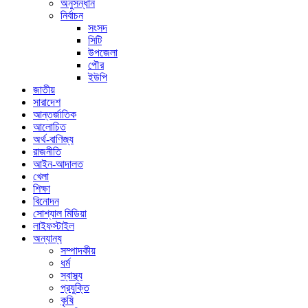
অনুসন্ধান
নির্বাচন
সংসদ
সিটি
উপজেলা
পৌর
ইউপি
জাতীয়
সারাদেশ
আন্তর্জাতিক
আলোচিত
অর্থ-বাণিজ্য
রাজনীতি
আইন-আদালত
খেলা
শিক্ষা
বিনোদন
সোশ্যাল মিডিয়া
লাইফস্টাইল
অন্যান্য
সম্পাদকীয়
ধর্ম
স্বাস্থ্য
প্রযুক্তি
কৃষি