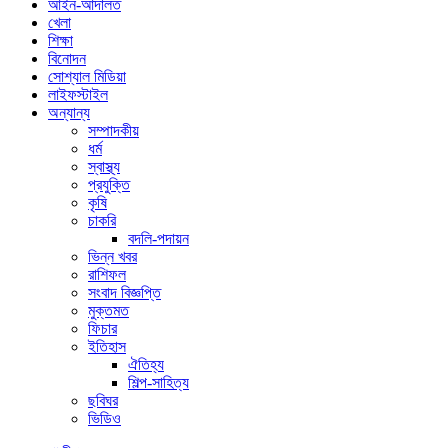
আইন-আদালত
খেলা
শিক্ষা
বিনোদন
সোশ্যাল মিডিয়া
লাইফস্টাইল
অন্যান্য
সম্পাদকীয়
ধর্ম
স্বাস্থ্য
প্রযুক্তি
কৃষি
চাকরি
বদলি-পদায়ন
ভিন্ন খবর
রাশিফল
সংবাদ বিজ্ঞপ্তি
মুক্তমত
ফিচার
ইতিহাস
ঐতিহ্য
শিল্প-সাহিত্য
ছবিঘর
ভিডিও