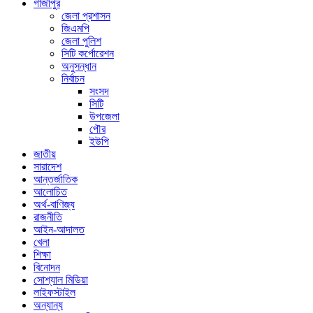
গাজীপুর
জেলা প্রশাসন
জিএমপি
জেলা পুলিশ
সিটি কর্পোরেশন
অনুসন্ধান
নির্বাচন
সংসদ
সিটি
উপজেলা
পৌর
ইউপি
জাতীয়
সারাদেশ
আন্তর্জাতিক
আলোচিত
অর্থ-বাণিজ্য
রাজনীতি
আইন-আদালত
খেলা
শিক্ষা
বিনোদন
সোশ্যাল মিডিয়া
লাইফস্টাইল
অন্যান্য