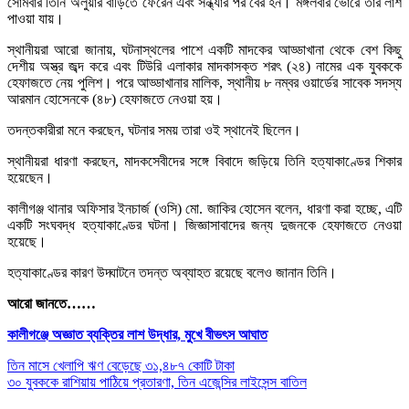
সোমবার তিনি অলুয়ার বাড়িতে ফেরেন এবং সন্ধ্যার পর বের হন। মঙ্গলবার ভোরে তার লাশ
পাওয়া যায়।
স্থানীয়রা আরো জানায়, ঘটনাস্থলের পাশে একটি মাদকের আড্ডাখানা থেকে বেশ কিছু
দেশীয় অস্ত্র জব্দ করে এবং টিউরি এলাকার মাদকাসক্ত শরৎ (২৪) নামের এক যুবককে
হেফাজতে নেয় পুলিশ। পরে আড্ডাখানার মালিক, স্থানীয় ৮ নম্বর ওয়ার্ডের সাবেক সদস্য
আরমান হোসেনকে (৪৮) হেফাজতে নেওয়া হয়।
তদন্তকারীরা মনে করছেন, ঘটনার সময় তারা ওই স্থানেই ছিলেন।
স্থানীয়রা ধারণা করছেন, মাদকসেবীদের সঙ্গে বিবাদে জড়িয়ে তিনি হত্যাকাণ্ডের শিকার
হয়েছেন।
কালীগঞ্জ থানার অফিসার ইনচার্জ (ওসি) মো. জাকির হোসেন বলেন, ধারণা করা হচ্ছে, এটি
একটি সংঘবদ্ধ হত্যাকাণ্ডের ঘটনা। জিজ্ঞাসাবাদের জন্য দুজনকে হেফাজতে নেওয়া
হয়েছে।
হত্যাকাণ্ডের কারণ উদ্ঘাটনে তদন্ত অব্যাহত রয়েছে বলেও জানান তিনি।
আরো জানতে……
কালীগঞ্জে অজ্ঞাত ব্যক্তির লাশ উদ্ধার, মুখে বীভৎস আঘাত
Post
তিন মাসে খেলাপি ঋণ বেড়েছে ৩১,৪৮৭ কোটি টাকা
৩০ যুবককে রাশিয়ায় পাঠিয়ে প্রতারণা, তিন এজেন্সির লাইসেন্স বাতিল
navigation