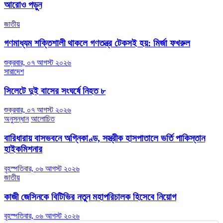
আরোও পড়ুন
জাতীয়
গণমাধ্যম শক্তিশালী থাকলে গণতন্ত্র টেকসই হয়: মির্জা ফখরুল
শুক্রবার, ০৭ আগস্ট ২০২৬
সারাদেশ
সিলেটে দুই বাসের সংঘর্ষে নিহত ৮
শুক্রবার, ০৭ আগস্ট ২০২৬
অনুসন্ধান
আলোচিত
বারিধারায় বাসভবনে অগ্নিকাণ্ড, সস্ত্রীক হাসপাতালে ভর্তি পাকিস্তান
হাইকমিশনার
বৃহস্পতিবার, ০৬ আগস্ট ২০২৬
জাতীয়
কাজী জেসিনকে বিটিভির নতুন মহাপরিচালক হিসেবে নিয়োগ
বৃহস্পতিবার, ০৬ আগস্ট ২০২৬