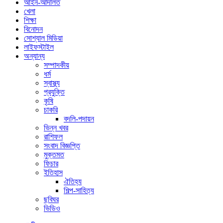
আইন-আদালত
খেলা
শিক্ষা
বিনোদন
সোশ্যাল মিডিয়া
লাইফস্টাইল
অন্যান্য
সম্পাদকীয়
ধর্ম
স্বাস্থ্য
প্রযুক্তি
কৃষি
চাকরি
বদলি-পদায়ন
ভিন্ন খবর
রাশিফল
সংবাদ বিজ্ঞপ্তি
মুক্তমত
ফিচার
ইতিহাস
ঐতিহ্য
শিল্প-সাহিত্য
ছবিঘর
ভিডিও