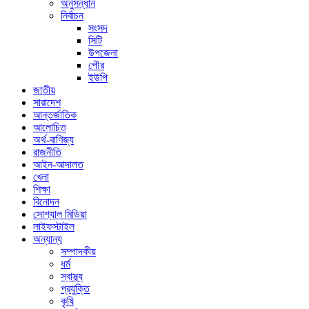
অনুসন্ধান
নির্বাচন
সংসদ
সিটি
উপজেলা
পৌর
ইউপি
জাতীয়
সারাদেশ
আন্তর্জাতিক
আলোচিত
অর্থ-বাণিজ্য
রাজনীতি
আইন-আদালত
খেলা
শিক্ষা
বিনোদন
সোশ্যাল মিডিয়া
লাইফস্টাইল
অন্যান্য
সম্পাদকীয়
ধর্ম
স্বাস্থ্য
প্রযুক্তি
কৃষি