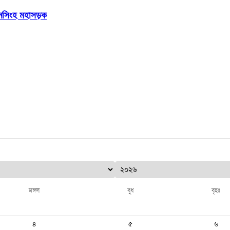
য়মনসিংহ মহাসড়ক
মঙ্গল
বুধ
বৃহঃ
৪
৫
৬