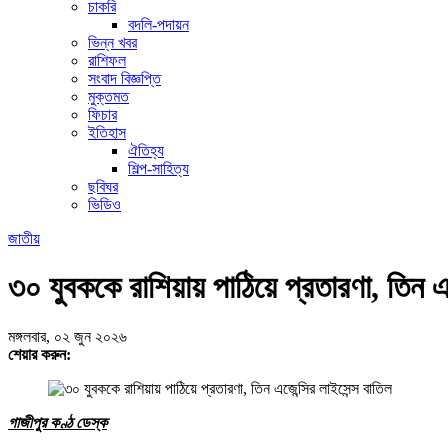
চাকরি
বদলি-পদায়ন
ভিন্ন খবর
রাশিফল
সংবাদ বিজ্ঞপ্তি
মুক্তমত
ফিচার
ইতিহাস
ঐতিহ্য
শিল্প-সাহিত্য
ছবিঘর
ভিডিও
জাতীয়
৩০ যুবককে রাশিয়ায় পাঠিয়ে প্রতারণা, তিন এজ
মঙ্গলবার, ০২ জুন ২০২৬
শেয়ার করুন:
গাজীপুর কণ্ঠ ডেস্ক