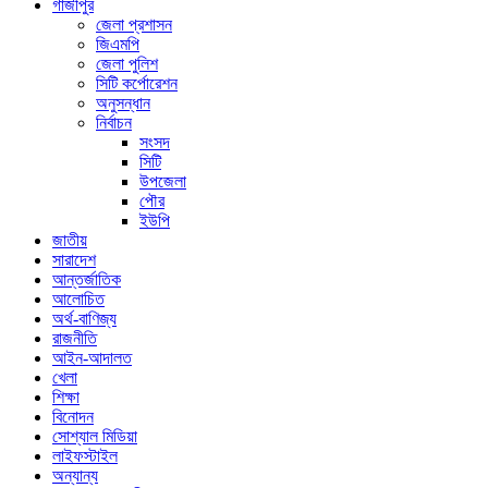
গাজীপুর
জেলা প্রশাসন
জিএমপি
জেলা পুলিশ
সিটি কর্পোরেশন
অনুসন্ধান
নির্বাচন
সংসদ
সিটি
উপজেলা
পৌর
ইউপি
জাতীয়
সারাদেশ
আন্তর্জাতিক
আলোচিত
অর্থ-বাণিজ্য
রাজনীতি
আইন-আদালত
খেলা
শিক্ষা
বিনোদন
সোশ্যাল মিডিয়া
লাইফস্টাইল
অন্যান্য