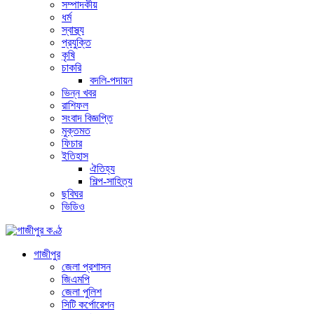
সম্পাদকীয়
ধর্ম
স্বাস্থ্য
প্রযুক্তি
কৃষি
চাকরি
বদলি-পদায়ন
ভিন্ন খবর
রাশিফল
সংবাদ বিজ্ঞপ্তি
মুক্তমত
ফিচার
ইতিহাস
ঐতিহ্য
শিল্প-সাহিত্য
ছবিঘর
ভিডিও
গাজীপুর
জেলা প্রশাসন
জিএমপি
জেলা পুলিশ
সিটি কর্পোরেশন