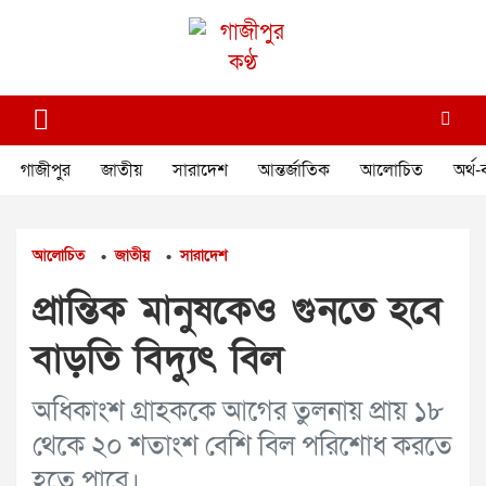
Skip
to
content
গাজীপুর কণ্ঠ
গণমানুষের কণ্ঠ
গাজীপুর
জাতীয়
সারাদেশ
আন্তর্জাতিক
আলোচিত
অর্থ-
আলোচিত
জাতীয়
সারাদেশ
•
•
প্রান্তিক মানুষকেও গুনতে হবে
বাড়তি বিদ্যুৎ বিল
অধিকাংশ গ্রাহককে আগের তুলনায় প্রায় ১৮
থেকে ২০ শতাংশ বেশি বিল পরিশোধ করতে
হতে পারে।