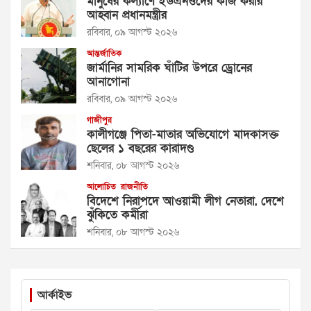
মানুষের কল্যাণে ইউএনওদের কাজ করার
আহ্বান প্রধানমন্ত্রীর
রবিবার, ০৯ আগস্ট ২০২৬
আন্তর্জাতিক
জার্মানির সামরিক ঘাঁটির উপরে ড্রোনের
আনাগোনা
রবিবার, ০৯ আগস্ট ২০২৬
গাজীপুর
কালীগঞ্জে পিতা-মাতার অভিযোগে মাদকাসক্ত
ছেলের ১ বছরের কারাদণ্ড
শনিবার, ০৮ আগস্ট ২০২৬
আলোচিত
রাজনীতি
বিদেশে নিরাপদে আওয়ামী লীগ নেতারা, দেশে
ঝুঁকিতে কর্মীরা
শনিবার, ০৮ আগস্ট ২০২৬
আর্কাইভ