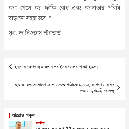
করা গেলে কর ফাঁকি রোধ এবং করদাতার পরিধি
বাড়ানো সহজ হবে।”
সূত্র: দ্য বিজনেস স্ট্যান্ডার্ড
Post
ইরানের ক্ষেপণাস্ত্র হামলার পর ইসরায়েলের পাল্টা হামলা
navigation
৪,৮০০ জনকে বাংলাদেশে ফেরত পাঠানো হয়েছে, অপেক্ষায় আরও
৮৩৬ : মুখ্যমন্ত্রী শুভেন্দু
আরোও পড়ুন
জাতীয়