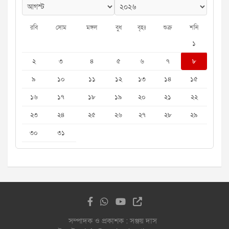
রবি
সোম
মঙ্গল
বুধ
বৃহঃ
শুক্র
শনি
১
২
৩
৪
৫
৬
৭
৮
৯
১০
১১
১২
১৩
১৪
১৫
১৬
১৭
১৮
১৯
২০
২১
২২
২৩
২৪
২৫
২৬
২৭
২৮
২৯
৩০
৩১
সম্পাদক ও প্রকাশক : সঞ্জয় দাস