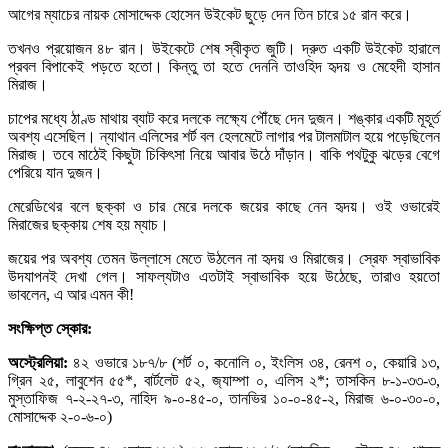
আগের ম্যাচের নায়ক মোসাদ্দেক হোসেন উইকেট ছুড়ে দেন তিন চারে ১৫ রান করে।
তখনও প্রয়োজন ৪৮ রান। উইকেটে শেষ স্বীকৃত জুটি। দ্রুত একটি উইকেট হারালে
প্রবল বিপাকেই পড়তে হতো। কিন্তু তা হতে দেননি তাওহিদ হৃদয় ও মেহেদী হাসান
মিরাজ।
চাপের মধ্যে ঠাণ্ড মাথায় ব্যাট করে দলকে লক্ষ্যে পৌঁছে দেন দুজন। শঙ্কার একটি মূহূর্ত
অবশ্য এসেছিল। ন্যাথান এলিসের শর্ট বল হেলমেটে লাগার পর টালমাটাল হয়ে পড়েছিলেন
মিরাজ। তবে মাঠেই কিছুটা চিকিৎসা নিয়ে আবার উঠে দাঁড়ান। বাকি পথটুকু ঝড়ের বেগে
পেরিয়ে যান দুজন।
মেরেডিথের বলে ছক্কা ও চার মেরে দলকে জয়ের কাছে নেন হৃদয়। ওই ওভারেই
মিরাজের ছক্কায় শেষ হয় ম্যাচ।
জয়ের পর অবশ্য তেমন উল্লাসে মেতে উঠলেন না হৃদয় ও মিরাজের। স্রেফ স্বাভাবিক
উদযাপনই দেখা গেল। সাফল্যটাও এতটাই স্বাভাবিক হয়ে উঠেছে, তারাও হয়তো
ভাবলেন, এ আর এমন কী!
সংক্ষিপ্ত স্কোর:
অস্ট্রেলিয়া:
৪২ ওভারে ১৮৭/৮ (শর্ট ০, কনোলি ০, ইংলিস ৩৪, রেনশ ০, কেয়ারি ১৩,
গ্রিন ২৫, লাবুশেন ৫৫*, বার্টলেট ৫২, জ‍্যাম্পা ০, এলিস ২*; তাসকিন ৮-১-৩৩-৩,
মুস্তাফিজ ৭-২-২৭-৩, নাহিদ ৯-০-৪৫-০, তানভির ১০-০-৪৫-২, মিরাজ ৬-০-৩০-০,
মোসাদ্দেক ২-০-৬-০)