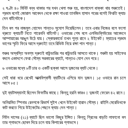
২ ঘণ্টা ৪০ মিনিট বন্ধ থাকার পর যখন খেলা শুরু হয়, বাংলাদেশ ধাক্কা খায় শুরুতেই।
প্রথম বলেই জোরাল আবেদন থেকে রক্ষা পাওয়া তানজিদ হাসান পরের বলেই ফিরতি ক্যাচ
দেন বার্টলেটকে।
তিন বল পর নাজমুল হোসেন শান্তও সুযোগ দিয়েছিলেন। তবে এবার নিজের বলে ফলো
থ্রুতে ক্যাচটি নিতে পারেননি বার্টলেট। ওভারের শেষ বলে এলবিডব্লিউয়ের আবেদনে
আম্পায়ারের আঙুল উঠে যায়। স্কোরকার্ডে তখন শূন্য রানে ২ উইকেট। ম্যাচের প্রথম
ভাগের স্মৃতি ফিরে আসে দ্রুতই! তবে রিভিউ নিয়ে রক্ষা পান শান্ত।
শুরুর অস্বস্তি অবশ্য দ্রুতই বাউন্ডারির পর বাউন্ডারি আসতে থাকে। শুরুটা হয় সাইফের
বদলে একাদশে ফেরা সৌম্য সরকারের ব্যাটে, শান্তও যোগ দেন পরে।
৬ ওভারের মধ্যে ৮টি চার ও একটি ছক্কা আসে দুজনের ব্যাট থেকে।
সেই ধারা ধরে রেখেই আত্মবিশ্বাসী ব্যাটিংয়ে এগিয়ে যান দুজন। ১৫ ওভারে রান চলে
আসে ৮৫।
দুই ব্যাটসম্যানই ছিলেন ফিফটির কাছে। কিন্তু হয়নি কারও। দুজনই ফেরেন ৪২ রানে।
অনিয়মিত স্পিনার রেনশকে রিভার্স সুইপ খেলে উইকেট হারান সৌম্য। রাইলি মেরেডিথকে
কাট করতে গিয়ে উইকেটের পেছনে ক্যাচ দেন শান্ত।
লিটন দাসের (২১) ব্যাটে ছিল ভালো কিছুর ইঙ্গিত। কিন্তু গ্রিনের বাড়তি লাফানো বল
তার গ্লাভসে ছোবল দিয়ে চলে যায় কিপারের গ্লাভসে।