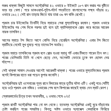
শুরুর ধাক্কা কিছুটা সামলে অস্ট্রেলিয়া ৪২ ওভারে ৮ উইকটে ১৮৭ রান করার পর বৃষ্টিতে
বন্ধ হয় খেলা। পরে ডাকওয়ার্থ-লুইস-স্টার্ন পদ্ধতিতে বাংলাদেশের লক্ষ্য দাঁড়ায় ৪১
ওভারে ১৯২। সেই রান তাড়ায় জিতে যায় তারা ৩৬ বল বাকি রেখেই।
প্রথম চার উইকেটের তিনটিই নিয়ে ম্যাচের সেরা মুস্তাফিজুর রহমান। প্রথম ওভারে
উইকেটের পর শেষ দিকে পরপর দুই বলে দুই ব্যাটসম্যানকে বোল্ড করে জয়ের আরেক
নায়ক তাসকিন।
আগের ম্যাচে টস জিতে আগে বোলিং নিয়ে হেরেছিল অস্ট্রেলিয়া। এবার টস জিতে
ব্যাটিংয়ে নেমেই মুখ থুবড়ে পড়ে তাদের টপ অর্ডার।
প্রথম ম্যাচে তাসকিনের প্রথম বলে বোল্ড হওয়া ম্যাথু শর্ট এবার টিকতে পারেন তিন বল।
পরের ডেলিভারি তিনি না খেলে ছেড়ে দেন, অনেকটা ভেতরে ঢুকে বল ছোবল দেয়
স্টাম্পে।
সেই ধাক্কা সামাল দেওয়ার আগেই আরেকটি ধাক্কা। পরের ওভারে মুস্তাফিজের প্রথম
বলেই কিপারের হাতে ধরা পড়েন কুপার কনোলি।
অস্ট্রেলিয়ার দুই ওপেনারের শূন্য রানে বিদায়ের মাত্র তৃতীয় ঘটনা এটি। একটু পরে সেটিই
হয়ে ওঠে প্রথম এক নজির। ওভারের শেষ বলে কিপারের কাছেই ক্যাচ দেন ম্যাট রেনশ।
স্কোরকার্ডের চিত্র তখন অভাবনীয়, ২ ওভার শেষে ০/৩!
প্রথম রানটি অস্ট্রেলিয়া পায় নো বল থেকে। হতভম্ব অস্ট্রেলিয়া একটু ঘুরে দাঁড়ানোর
চেষ্টা করছিল পরের সময়টায়। কিন্তু অষ্টম ওভারে অ্যালেক্স কেয়ারিকে ফিরিয়ে