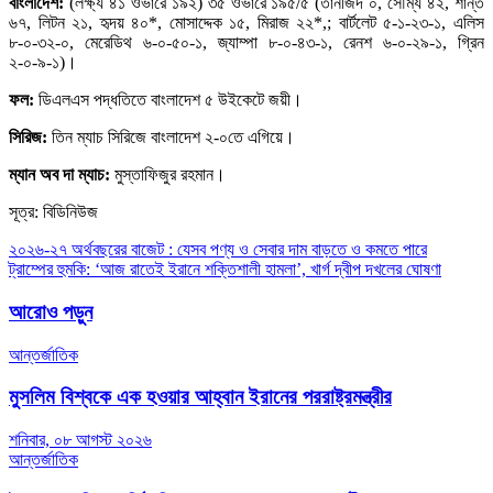
বাংলাদেশ:
(লক্ষ্য ৪১ ওভারে ১৯২) ৩৫ ওভারে ১৯৫/৫ (তানজিদ ০, সৌম্য ৪২, শান্ত
৬৭, লিটন ২১, হৃদয় ৪০*, মোসাদ্দেক ১৫, মিরাজ ২২*,; বার্টলেট ৫-১-২৩-১, এলিস
৮-০-৩২-০, মেরেডিথ ৬-০-৫০-১, জ্যাম্পা ৮-০-৪৩-১, রেনশ ৬-০-২৯-১, গ্রিন
২-০-৯-১)।
ফল:
ডিএলএস পদ্ধতিতে বাংলাদেশ ৫ উইকেটে জয়ী।
সিরিজ:
তিন ম্যাচ সিরিজে বাংলাদেশ ২-০তে এগিয়ে।
ম্যান অব দা ম্যাচ:
মুস্তাফিজুর রহমান।
সূত্র: বিডিনিউজ
Post
২০২৬-২৭ অর্থবছরের বাজেট : যেসব পণ্য ও সেবার দাম বাড়তে ও কমতে পারে
ট্রাম্পের হুমকি: ‘আজ রাতেই ইরানে শক্তিশালী হামলা’, খার্গ দ্বীপ দখলের ঘোষণা
navigation
আরোও পড়ুন
আন্তর্জাতিক
মুসলিম বিশ্বকে এক হওয়ার আহ্বান ইরানের পররাষ্ট্রমন্ত্রীর
শনিবার, ০৮ আগস্ট ২০২৬
আন্তর্জাতিক