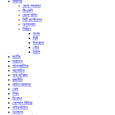
গাজীপুর
জেলা প্রশাসন
জিএমপি
জেলা পুলিশ
সিটি কর্পোরেশন
অনুসন্ধান
নির্বাচন
সংসদ
সিটি
উপজেলা
পৌর
ইউপি
জাতীয়
সারাদেশ
আন্তর্জাতিক
আলোচিত
অর্থ-বাণিজ্য
রাজনীতি
আইন-আদালত
খেলা
শিক্ষা
বিনোদন
সোশ্যাল মিডিয়া
লাইফস্টাইল
অন্যান্য