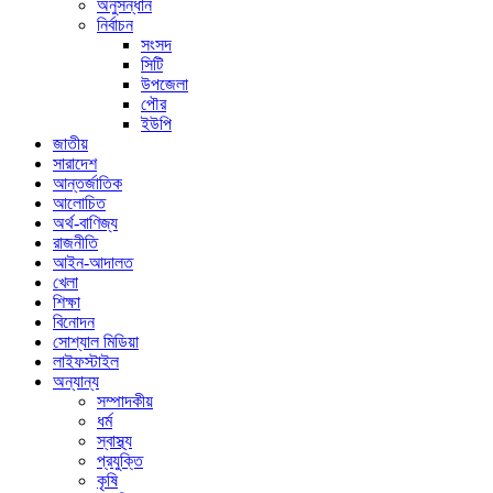
অনুসন্ধান
নির্বাচন
সংসদ
সিটি
উপজেলা
পৌর
ইউপি
জাতীয়
সারাদেশ
আন্তর্জাতিক
আলোচিত
অর্থ-বাণিজ্য
রাজনীতি
আইন-আদালত
খেলা
শিক্ষা
বিনোদন
সোশ্যাল মিডিয়া
লাইফস্টাইল
অন্যান্য
সম্পাদকীয়
ধর্ম
স্বাস্থ্য
প্রযুক্তি
কৃষি