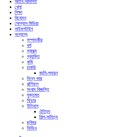
আইন-আদালত
খেলা
শিক্ষা
বিনোদন
সোশ্যাল মিডিয়া
লাইফস্টাইল
অন্যান্য
সম্পাদকীয়
ধর্ম
স্বাস্থ্য
প্রযুক্তি
কৃষি
চাকরি
বদলি-পদায়ন
ভিন্ন খবর
রাশিফল
সংবাদ বিজ্ঞপ্তি
মুক্তমত
ফিচার
ইতিহাস
ঐতিহ্য
শিল্প-সাহিত্য
ছবিঘর
ভিডিও