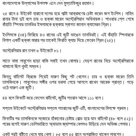
বাংলাদেশকে উল্লাসের উপলক্ষ এনে দেন মুস্তাফিজুর রহমান।
২৫ রানে ৪ উইকেট হারানো দলের হয়ে পাল্টা আক্রমণের চেষ্টা করেন জশ ইংলিস। নাহিদ
রানার টানা দুই বলে চার ও ছক্কা মারেন অস্ট্রেলিয়ান অধিনায়ক। পাওয়ার প্লে শেষে
বাঁহাতি স্পিনার তানভির ইসলামকে ছক্কায় স্বাগত জানান ক্যামেরন গ্রিন।
ইংলিসকে (৩৪) ফিরিয়ে ৪৩ রানের এই জুটি ভাঙেন তানভিরই। এই বাঁহাতি স্পিনারকে
বিশাল একটি ছক্কা মারার পর তাকেই ফিরতি ক্যাচ দিয়ে ফেরেন গ্রিন (২৫)।
অস্ট্রেলিয়ার রান তখন ৬ উইকেটে ৮১।
সাতে নামা লাবুশেন ছাড়া বাকি সবাই তখন বোলার। দেড়শ রানের নিচে অস্ট্রেলিয়াকে
থামানো ছিল খুবই সম্ভব।
কিন্তু বার্টলেট ক্রিজে গিয়েই দারুণ কিছু শট খেলেন। চার ও ছক্কা মারেন তিনি
তাসকিনকে। লাবুশেনও সঙ্গীর ওপর ভরসা পেয়ে আগলে রাখেন আরেক প্রান্ত। গড়ে
ওঠে দারুণ এক জুটি।
৪৪ বলে ফিফটি করে ফেলেন বার্টলেট, জুটির শতরান আসে ১১১ বলে।
সপ্তম উইকেটে অস্ট্রেলিয়ার সপ্তম শতরানের জুটি এটি, বাংলাদেশের বিপক্ষে প্রথম।
ফিফটির পর তাসকিনকে সজোরে হাঁকানোর চেষ্টায় বোল্ড হয়ে যান বার্টলেট (৪৮ বলে ৫২)।
পরের বলেই দারুণ ডেলিভারিতে অ্যাডাম জ্যাম্পার বেলসও উড়িয়ে দেন অভিজ্ঞ পেসার।
একটু পরই বৃষ্টিতে থেমে যায় খেলা। ৮৫ বলে ৫৫ রানে অপরাজিত থাকেন লাবুশেন।