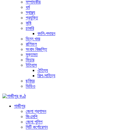
সম্পাদকীয়
ধর্ম
স্বাস্থ্য
প্রযুক্তি
কৃষি
চাকরি
বদলি-পদায়ন
ভিন্ন খবর
রাশিফল
সংবাদ বিজ্ঞপ্তি
মুক্তমত
ফিচার
ইতিহাস
ঐতিহ্য
শিল্প-সাহিত্য
ছবিঘর
ভিডিও
গাজীপুর
জেলা প্রশাসন
জিএমপি
জেলা পুলিশ
সিটি কর্পোরেশন