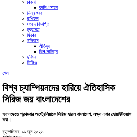
চাকরি
বদলি-পদায়ন
ভিন্ন খবর
রাশিফল
সংবাদ বিজ্ঞপ্তি
মুক্তমত
ফিচার
ইতিহাস
ঐতিহ্য
শিল্প-সাহিত্য
ছবিঘর
ভিডিও
খেলা
বিশ্ব চ্যাম্পিয়নদের হারিয়ে ঐতিহাসিক
সিরিজ জয় বাংলাদেশের
ওয়ানডেতে প্রথমবার অস্ট্রেলিয়াকে সিরিজ হারাল বাংলাদেশ, লক্ষ্য এবার হোয়াইটওয়াশ
করা।
বৃহস্পতিবার, ১১ জুন ২০২৬