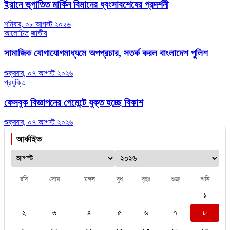
ইরানে ভূপাতিত মার্কিন বিমানের ধ্বংসাবশেষের প্রদর্শনী
শনিবার, ০৮ আগস্ট ২০২৬
আলোচিত
জাতীয়
সামাজিক যোগাযোগমাধ্যমে অপপ্রচার, সতর্ক করল বাংলাদেশ পুলিশ
শুক্রবার, ০৭ আগস্ট ২০২৬
প্রযুক্তি
ফেসবুক বিজ্ঞাপনের পেমেন্টে যুক্ত হচ্ছে বিকাশ
শুক্রবার, ০৭ আগস্ট ২০২৬
আর্কাইভ
রবি
সোম
মঙ্গল
বুধ
বৃহঃ
শুক্র
শনি
১
২
৩
৪
৫
৬
৭
৮