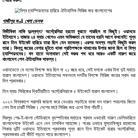
শেয়ার করুন:
গাজীপুর কণ্ঠ, খেলা ডেস্ক
বিভীষিকা নাকি দুঃস্বপ্ন? অস্ট্রেলিয়া হয়তো বুঝতে পারছিল না কিছুই। ওয়ানডে
ইতিহাসে ১ হাজার ২৪ ম্যাচ খেলেও এমন অভিজ্ঞতা যে তাদের হয়নি আগে কখনোই! শূন্য
রানে তিন উইকেট হারিয়ে তারা ছিল যেন হতভম্ব। এরপর অবশ্য লড়াই কিছুটা করল
তারা। কিন্তু জয়ের নেশায় ছুটতে থাকা প্রতিপক্ষকে থামানোর উপায় জানা ছিল না বিশ্ব
চ্যাম্পিয়নদের। বল হাতে অসাধারণ সেই শুরুর পথ ধরে আরও একটি দারুণ জয়ে
বাংলাদেশ পেল ঐতিহাসিক সাফল্য।
ওয়ানডেতে যে দলের বিপক্ষে জয় ছিল না ২১ বছর ধরে, সেই দলকে এবার টানা দুই ম্যাচে
হারাল বাংলাদেশ। ওয়ানডে ইতিহাসের সফলতম দলটির বিপক্ষে সিরিজ জয়ের স্বাদ ধরা
দিল প্রথমবার।
তিন ম্যাচ সিরিজের দ্বিতীয়টিতে অস্ট্রেলিয়াকে ৫ উইকেটে হারাল বাংলাদেশ।
২০২৭ বিশ্বকাপে সরাসরি জায়গা করে নেওয়ার লড়াইয়ে থাকা দল দারুণ পথচলায় জিতে
গেল টানা চারটি সিরিজ। দেশের মাঠে সিরিজ জয় এলো টানা পাঁচটি।
মিরপুর শের-ই-বাংলা স্টেডিয়ামে বৃহস্পতিবার ম্যাচের প্রথম ওভারেই দারুণ ডেলিভারিতে
বাংলাদেশকে উইকেট এনে দেন তাসকিন আহমেদ। পরের ওভারে মুস্তাফিজুর রহমানের
শিকার দুটি! ওয়ানডে ইতিহাসে প্রথমবার শূন্য রানে তিন উইকেট হারায় অস্ট্রেলিয়া,
প্রথমকবার এই কীর্তি গড়তে পারে বাংলাদেশ।