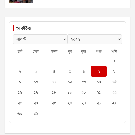
আর্কাইভ
রবি
সোম
মঙ্গল
বুধ
বৃহঃ
শুক্র
শনি
১
২
৩
৪
৫
৬
৭
৮
৯
১০
১১
১২
১৩
১৪
১৫
১৬
১৭
১৮
১৯
২০
২১
২২
২৩
২৪
২৫
২৬
২৭
২৮
২৯
৩০
৩১