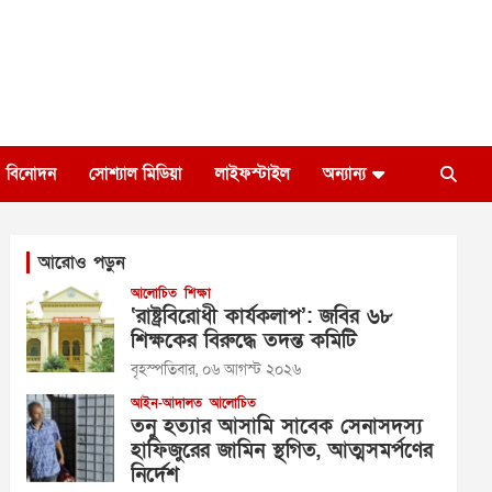
বিনোদন
সোশ্যাল মিডিয়া
লাইফস্টাইল
অন্যান্য
আরোও পড়ুন
আলোচিত
শিক্ষা
‘রাষ্ট্রবিরোধী কার্যকলাপ’: জবির ৬৮
শিক্ষকের বিরুদ্ধে তদন্ত কমিটি
বৃহস্পতিবার, ০৬ আগস্ট ২০২৬
আইন-আদালত
আলোচিত
তনু হত্যার আসামি সাবেক সেনাসদস্য
হাফিজুরের জামিন স্থগিত, আত্মসমর্পণের
নির্দেশ