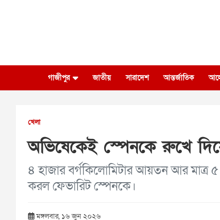
Skip
to
content
গাজীপুর
জাতীয়
সারাদেশ
আন্তর্জাতিক
আল
খেলা
অভিষেকেই স্পেনকে রুখে দিয়
৪ হাজার বর্গকিলোমিটার আয়তন আর মাত্র ৫
করল ফেভারিট স্পেনকে।
মঙ্গলবার, ১৬ জুন ২০২৬