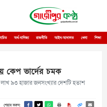
গাজীপুর কণ্ঠ
গণমানুষের কণ্ঠ
োচিত
অর্থ-বাণিজ্য
রাজনীতি
আইন-আদালত
খেলা
শিক্ষা
ে কেপ ভার্দের চমক
 লাখ ৯৩ হাজার জনসংখ্যার দেশটি হতাশ
শেয়ার করুন: