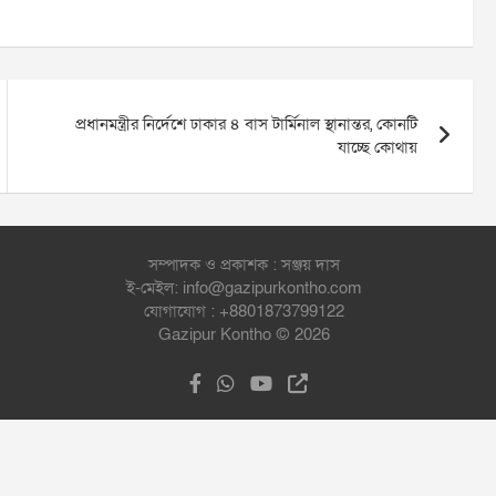
প্রধানমন্ত্রীর নির্দেশে ঢাকার ৪ বাস টার্মিনাল স্থানান্তর, কোনটি
যাচ্ছে কোথায়
সম্পাদক ও প্রকাশক : সঞ্জয় দাস
ই-মেইল: info@gazipurkontho.com
যোগাযোগ : +8801873799122
Gazipur Kontho © 2026