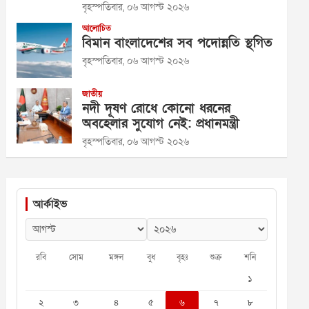
বৃহস্পতিবার, ০৬ আগস্ট ২০২৬
আলোচিত
বিমান বাংলাদেশের সব পদোন্নতি স্থগিত
বৃহস্পতিবার, ০৬ আগস্ট ২০২৬
জাতীয়
নদী দূষণ রোধে কোনো ধরনের
অবহেলার সুযোগ নেই: প্রধানমন্ত্রী
বৃহস্পতিবার, ০৬ আগস্ট ২০২৬
আর্কাইভ
রবি
সোম
মঙ্গল
বুধ
বৃহঃ
শুক্র
শনি
১
২
৩
৪
৫
৬
৭
৮