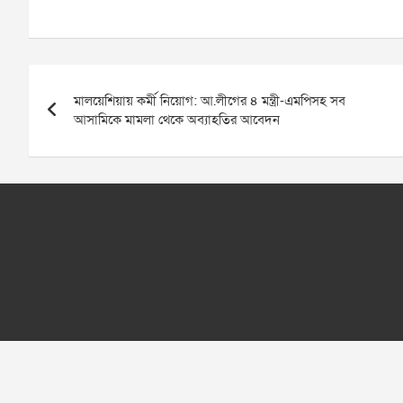
Post
মালয়েশিয়ায় কর্মী নিয়োগ: আ.লীগের ৪ মন্ত্রী-এমপিসহ সব
navigation
আসামিকে মামলা থেকে অব্যাহতির আবেদন