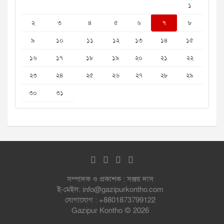
১
২
৩
৪
৫
৬
৭
৮
৯
১০
১১
১২
১৩
১৪
১৫
১৬
১৭
১৮
১৯
২০
২১
২২
২৩
২৪
২৫
২৬
২৭
২৮
২৯
৩০
৩১
সম্পাদক ও প্রকাশক : সঞ্জয় দাস
ই-মেইল: info@gazipurkontho.com
যোগাযোগ : +8801873799122
Gazipur Kontho © 2026