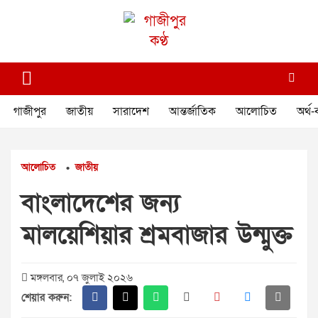
Skip
to
content
গাজীপুর কণ্ঠ
গণমানুষের কণ্ঠ
গাজীপুর
জাতীয়
সারাদেশ
আন্তর্জাতিক
আলোচিত
অর্থ-
আলোচিত
জাতীয়
•
বাংলাদেশের জন্য
মালয়েশিয়ার শ্রমবাজার উন্মুক্ত
মঙ্গলবার, ০৭ জুলাই ২০২৬
শেয়ার করুন: