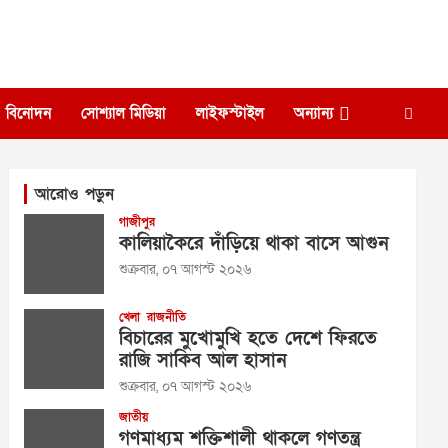
বিনোদন
সোশ্যাল মিডিয়া
লাইফস্টাইল
অন্যান্য
আরোও পড়ুন
গাজীপুর
কালিয়াকৈরে দাঁড়িয়ে থাকা বাসে আগুন
শুক্রবার, ০৭ আগস্ট ২০২৬
খেলা
রাজনীতি
বিচারের মুখোমুখি হতে দেশে ফিরতে
রাজি সাকিব আল হাসান
শুক্রবার, ০৭ আগস্ট ২০২৬
জাতীয়
গণমাধ্যম শক্তিশালী থাকলে গণতন্ত্র