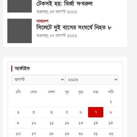
টেকসই হয়: মির্জা ফখরুল
শুক্রবার, ০৭ আগস্ট ২০২৬
সারাদেশ
সিলেটে দুই বাসের সংঘর্ষে নিহত ৮
শুক্রবার, ০৭ আগস্ট ২০২৬
আর্কাইভ
রবি
সোম
মঙ্গল
বুধ
বৃহঃ
শুক্র
শনি
১
২
৩
৪
৫
৬
৭
৮
৯
১০
১১
১২
১৩
১৪
১৫
১৬
১৭
১৮
১৯
২০
২১
২২