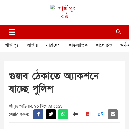
Skip
to
content
গাজীপুর কণ্ঠ
গণমানুষের কণ্ঠ
গাজীপুর
জাতীয়
সারাদেশ
আন্তর্জাতিক
আলোচিত
অর্থ-
গুজব ঠেকাতে অ্যাকশনে
যাচ্ছে পুলিশ
বৃহস্পতিবার, ২০ ডিসেম্বর ২০১৮
শেয়ার করুন: