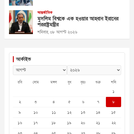
আন্তর্জাতিক
মুসলিম বিশ্বকে এক হওয়ার আহ্বান ইরানের
পররাষ্ট্রমন্ত্রীর
শনিবার, ০৮ আগস্ট ২০২৬
আর্কাইভ
রবি
সোম
মঙ্গল
বুধ
বৃহঃ
শুক্র
শনি
১
২
৩
৪
৫
৬
৭
৮
৯
১০
১১
১২
১৩
১৪
১৫
১৬
১৭
১৮
১৯
২০
২১
২২
২৩
২৪
২৫
২৬
২৭
২৮
২৯