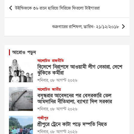
Post
উইন্ডিজকে ৩৬ রানে হারিয়ে সিরিজে ফিরলো টাইগাররা
navigation
শুক্রবারের রাশিফল, তারিখ- ২১/১২/২০১৮
আরোও পড়ুন
আলোচিত
রাজনীতি
বিদেশে নিরাপদে আওয়ামী লীগ নেতারা, দেশে
ঝুঁকিতে কর্মীরা
শনিবার, ০৮ আগস্ট ২০২৬
আলোচিত
জাতীয়
বসুন্ধরার আবেদনের পর বেসরকারি তেল
আমদানির নীতিমালা, ব্যাখ্যা দিল সরকার
শনিবার, ০৮ আগস্ট ২০২৬
গাজীপুর
শ্রীপুরে ট্রেনে কাটা পড়ে দম্পতি নিহত
শনিবার, ০৮ আগস্ট ২০২৬