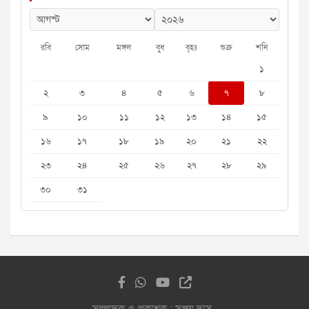
রবি
সোম
মঙ্গল
বুধ
বৃহঃ
শুক্র
শনি
১
২
৩
৪
৫
৬
৭
৮
৯
১০
১১
১২
১৩
১৪
১৫
১৬
১৭
১৮
১৯
২০
২১
২২
২৩
২৪
২৫
২৬
২৭
২৮
২৯
৩০
৩১
সম্পাদক ও প্রকাশক : সঞ্জয় দাস