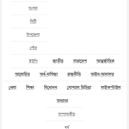
সংসদ
সিটি
উপজেলা
পৌর
ইউপি
জাতীয়
সারাদেশ
আন্তর্জাতিক
আলোচিত
অর্থ-বাণিজ্য
রাজনীতি
আইন-আদালত
খেলা
শিক্ষা
বিনোদন
সোশ্যাল মিডিয়া
লাইফস্টাইল
অন্যান্য
সম্পাদকীয়
ধর্ম