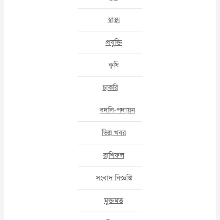
স্বাস্থ্য
প্রযুক্তি
কৃষি
চাকরি
বদলি-পদায়ন
ভিন্ন খবর
রাশিফল
সংবাদ বিজ্ঞপ্তি
মুক্তমত