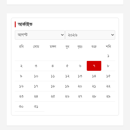
আর্কাইভ
রবি
সোম
মঙ্গল
বুধ
বৃহঃ
শুক্র
শনি
১
২
৩
৪
৫
৬
৭
৮
৯
১০
১১
১২
১৩
১৪
১৫
১৬
১৭
১৮
১৯
২০
২১
২২
২৩
২৪
২৫
২৬
২৭
২৮
২৯
৩০
৩১