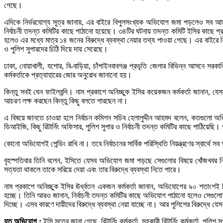
গেছে।
এদিকে নির্ভরযোগ্য সূত্র জানায়, এর বাইরে বিপুলসংখ্যক অভিযোগ জমা পড়লেও সব আম
নির্বাচনী তদন্ত কমিটির কাছে পাঠানো হয়েছে। ৩৪টির ঘটনায় তদন্ত কমিটি ইসির কাছে প্রত
হলেও এর মধ্যে মাত্র ১৪ জনের বিরুদ্ধে ব্যবস্থা নেয়ার তথ্য পাওয়া গেছে। এর বাইরে ব
ও পুলিশ সুপারদের চিঠি দিয়ে দায় সেরেছে।
ঢাকা, নোয়াখালী, যশোর, বি-বাড়িয়া, চাঁপাইনবাবগঞ্জ প্রভৃতি জেলার বিভিন্ন আসনে 
কর্মকর্তাকে প্রত্যাহারের জোর অনুরোধ জানানো হয়।
কিন্তু সবই যেন ফাইলবন্দি। নাম প্রকাশে অনিচ্ছুক ইসির কয়েকজন কর্মকর্তা জানান,
আচরণ লক্ষ করছেন কিন্তু কিছু বলতে পারছেন না।
এ বিষয়ে জানতে চাওয়া হলে নির্বাচন কমিশন সচিব হেলালুদ্দীন আহমদ বলেন, কতগুলো 
ডিআইজি, কিছু রিটার্নিং অফিসার, পুলিশ সুপার ও নির্বাচনী তদন্ত কমিটির কাছে পাঠিয়ে
কোনো অভিযোগই পেন্ডিং রাখি না। তবে নির্বাচনের সার্বিক পরিস্থিতি নিয়ন্ত্রণের স্বার্
বৃহস্পতিবার তিনি বলেন, ইসিতে যেসব অভিযোগ জমা পড়ছে সেগুলোর বিষয়ে খোঁজখবর ন
সত্যতা থাকলে তাকে সরিয়ে দেয়া এবং তার বিরুদ্ধে ব্যবস্থা নিতে পারে।
নাম প্রকাশে অনিচ্ছুক ইসির ঊর্ধ্বতন একজন কর্মকর্তা জানান, অভিযোগের ৯০ শতাংশই
হচ্ছে। তিনি আরও জানান, নির্বাচনী তদন্ত কমিটির কাছে অভিযোগ পাঠানো হলেও সেগুলো
দিচ্ছে। এসব কারণে দায়ীদের বিরুদ্ধে ব্যবস্থা নেয়া যাচ্ছে না। আর পুলিশের বিরুদ্ধে য
যত অভিযোগ :
ইসি সূত্রে জানা গেছে, রিটার্নিং কর্মকর্তা, সহকারী রিটার্নিং কর্মকর্তা