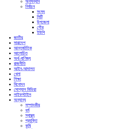
অনুসন্ধান
নির্বাচন
সংসদ
সিটি
উপজেলা
পৌর
ইউপি
জাতীয়
সারাদেশ
আন্তর্জাতিক
আলোচিত
অর্থ-বাণিজ্য
রাজনীতি
আইন-আদালত
খেলা
শিক্ষা
বিনোদন
সোশ্যাল মিডিয়া
লাইফস্টাইল
অন্যান্য
সম্পাদকীয়
ধর্ম
স্বাস্থ্য
প্রযুক্তি
কৃষি