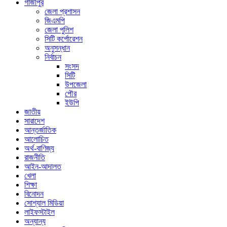
গাজীপুর
জেলা প্রশাসন
জিএমপি
জেলা পুলিশ
সিটি কর্পোরেশন
অনুসন্ধান
নির্বাচন
সংসদ
সিটি
উপজেলা
পৌর
ইউপি
জাতীয়
সারাদেশ
আন্তর্জাতিক
আলোচিত
অর্থ-বাণিজ্য
রাজনীতি
আইন-আদালত
খেলা
শিক্ষা
বিনোদন
সোশ্যাল মিডিয়া
লাইফস্টাইল
অন্যান্য