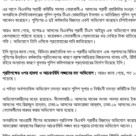
এর আগে বিএনপির স্থায়ী কমিটির সদস্য নোয়াখালী-৫ আসনের প্রার্থী ব্যারিস্টার মওদ
অপরদিকে চাঁপাইনবাবগঞ্জের পুলিশ সুপার টিএম মোজাহিদুল ইসলাম ও অতিরিক্ত পুলিশ স
আবেদন করেছেন। পুলিশের এ দুই কর্মকর্তার বিরুদ্ধে একই অভিযোগ করেছেন চাঁপাইনবাবগঞ
আরও জানা গেছে, যশোর-৪ আসনের বিএনপির প্রার্থী টিএস আইয়ুব এক অভিযোগে বাঘারপ
জেলহাজতে পাঠানো হয়েছে। কয়েকজন নেতাকর্মীকে গ্রেফতারের ভয় দেখিয়ে টাকা হাতিয়
শফি। অভিযোগে তিনি ওসিকে প্রত্যাহারের দাবি জানিয়েছেন।
ইসি সূত্রে জানা গেছে, বিভিন্ন রাজনৈতিক দল ও প্রার্থীর অভিযোগ এবং প্রশাসনের বিভ
পুলিশের ঊর্ধ্বতন কর্মকর্তার প্রতিবেদনের কারণে ব্রাহ্মণবাড়িয়ার বিজয়নগর থানার ওসি, রি
বাইরে অন্যান্য কারণে খুলনার পুলিশ কমিশনারকে প্রত্যাহারের নির্দেশ দিয়েছে ইসি।
প্রতিপক্ষের ওপর হামলা ও আচরণবিধি লঙ্ঘনের যত অভিযোগ :
আরও জানা গেছে, গত ১০ ডি
পড়েছে।
এ পর্যন্ত অর্ধশতাধিক অভিযোগ তদন্ত করতে পুলিশ সুপার ও নির্বাচনী তদন্ত কমিটিকে ন
অভিযোগকারীদের মধ্যে রয়েছেন- নীলফামারী-১ আসনের সাবেক সংসদ সদস্য জাফর ইকবাল সি
আসনের শাহ রিয়াজুল হান্নান, ঢাকা-৯ আসনের আফরোজা আব্বাস, ঢাকা-১৯ আসনের দেওয়ান ম
নেতাকর্মীদের মারধর করার অভিযোগ আনা হয়েছে।
অপরদিকে আওয়ামী লীগের কয়েকজন প্রতিপক্ষ বিএনপি প্রার্থীর বিরুদ্ধে অভিযোগ করেছ
আফরোজা আব্বাসের বিরুদ্ধে আচরণবিধি লঙ্ঘন করে প্রচার চালানোর অভিযোগ আনেন।