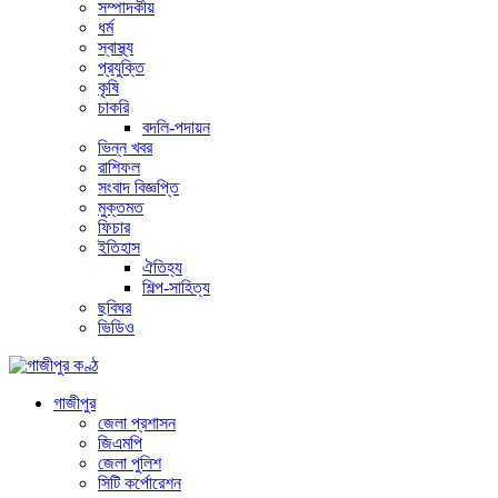
সম্পাদকীয়
ধর্ম
স্বাস্থ্য
প্রযুক্তি
কৃষি
চাকরি
বদলি-পদায়ন
ভিন্ন খবর
রাশিফল
সংবাদ বিজ্ঞপ্তি
মুক্তমত
ফিচার
ইতিহাস
ঐতিহ্য
শিল্প-সাহিত্য
ছবিঘর
ভিডিও
গাজীপুর
জেলা প্রশাসন
জিএমপি
জেলা পুলিশ
সিটি কর্পোরেশন