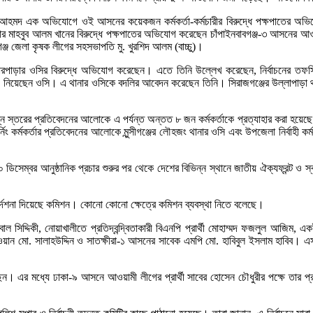
ুদ আহমদ এক অভিযোগে ওই আসনের কয়েকজন কর্মকর্তা-কর্মচারীর বিরুদ্ধে পক্ষপাতের অভিয
ুপার মাহবুব আলম খানের বিরুদ্ধে পক্ষপাতের অভিযোগ করেছেন চাঁপাইনবাবগঞ্জ-৩ আসনের আ
্জ জেলা কৃষক লীগের সহসভাপতি মু. খুরশিদ আলম (বাচ্চু)।
াড়ার ওসির বিরুদ্ধে অভিযোগ করেছেন। এতে তিনি উল্লেখ করেছেন, নির্বাচনের তফসিল 
ে নিয়েছেন ওসি। এ থানার ওসিকে বদলির আবেদন করেছেন তিনি। সিরাজগঞ্জের উল্লাপাড়া 
িন্ন স্তরের প্রতিবেদনের আলোকে এ পর্যন্ত অন্তত ৮ জন কর্মকর্তাকে প্রত্যাহার করা হ
টার্নিং কর্মকর্তার প্রতিবেদনের আলোকে মুন্সীগঞ্জের লৌহজং থানার ওসি এবং উপজেলা নির্বাহী
সেম্বর আনুষ্ঠানিক প্রচার শুরুর পর থেকে দেশের বিভিন্ন স্থানে জাতীয় ঐক্যফ্রন্ট ও স্ব
ির্দেশনা দিয়েছে কমিশন। কোনো কোনো ক্ষেত্রে কমিশন ব্যবস্থা নিতে বলেছে।
দ্দিকী, নোয়াখালীতে প্রতিদ্বন্দ্বিতাকারী বিএনপি প্রার্থী মোহাম্মদ ফজলুল আজিম, 
ো. সালাহউদ্দিন ও সাতক্ষীরা-১ আসনের সাবেক এমপি মো. হাবিবুল ইসলাম হাবিব। এসব অভিয
েন। এর মধ্যে ঢাকা-৯ আসনে আওয়ামী লীগের প্রার্থী সাবের হোসেন চৌধুরীর পক্ষে তার প