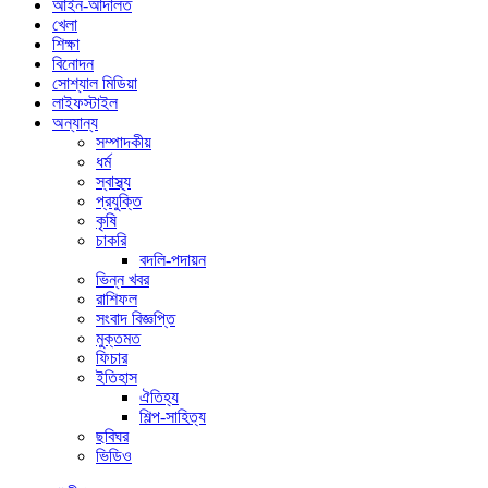
আইন-আদালত
খেলা
শিক্ষা
বিনোদন
সোশ্যাল মিডিয়া
লাইফস্টাইল
অন্যান্য
সম্পাদকীয়
ধর্ম
স্বাস্থ্য
প্রযুক্তি
কৃষি
চাকরি
বদলি-পদায়ন
ভিন্ন খবর
রাশিফল
সংবাদ বিজ্ঞপ্তি
মুক্তমত
ফিচার
ইতিহাস
ঐতিহ্য
শিল্প-সাহিত্য
ছবিঘর
ভিডিও