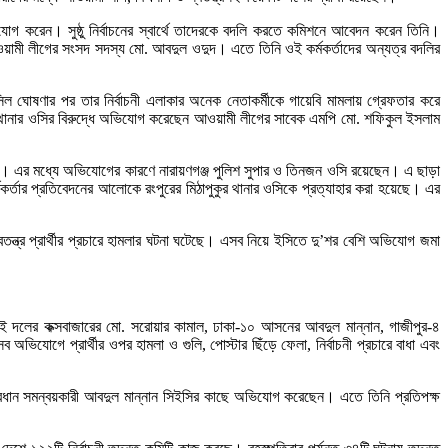
োগ করেন। সুষ্ঠু নির্বাচনের স্বার্থে তাদেরকে বদলি করতে কমিশনে আবেদন করেন তিনি।
ওয়ামী লীগের সংসদ সদস্য মো. আবদুল ওদুদ। এতে তিনি ওই কর্মকর্তাদের অন্যত্র বদলির
ঘোষণার পর তার নির্বাচনী এলাকার অনেক নেতাকর্মীকে গায়েবি মামলায় গ্রেফতার করে
থানার ওসির বিরুদ্ধে অভিযোগ করেছেন আওয়ামী লীগের সাবেক এমপি মো. শফিকুল ইসলাম
য়েছে। এর মধ্যে অভিযোগের কারণে নারায়ণগঞ্জ পুলিশ সুপার ও তিনজন ওসি রয়েছেন। এ ছাড়া
 কর্মকর্তার প্রতিবেদনের আলোকে রংপুরের মিঠাপুকুর থানার ওসিকে প্রত্যাহার করা হয়েছে। এর
তন্ত্র প্রার্থীর প্রচারে হামলার ঘটনা ঘটেছে। এসব নিয়ে ইসিতে দু’শর বেশি অভিযোগ জমা
একই দলের কক্সবাজারের মো. সরোয়ার কামাল, ঢাকা-১০ আসনের আবদুল মান্নান, গাজীপুর-৪
োগে প্রার্থীর ওপর হামলা ও গুলি, পোস্টার ছিঁড়ে ফেলা, নির্বাচনী প্রচারে বাধা এবং
্রধান সমন্বয়কারী আবদুল মান্নান সিইসির কাছে অভিযোগ করেছেন। এতে তিনি প্রতিপক্ষ