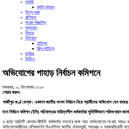
চাকরি
বদলি-পদায়ন
ভিন্ন খবর
রাশিফল
সংবাদ বিজ্ঞপ্তি
মুক্তমত
ফিচার
ইতিহাস
ঐতিহ্য
শিল্প-সাহিত্য
ছবিঘর
ভিডিও
অভিযোগের পাহাড় নির্বাচন কমিশনে
শুক্রবার, ২১ ডিসেম্বর ২০১৮
শেয়ার করুন:
গাজীপুর কণ্ঠ ডেস্ক :
একাদশ জাতীয় সংসদ নির্বাচন নিয়ে প্রার্থীদের অভিযোগ যেন থামছে
তবে নির্বাচন কমিশন (ইসি) সচিবালয়ের দায়িত্বশীল কর্মকর্তারা সুনির্দিষ্টভাবে পরিসংখ্
এ ছাড়া প্রতিটি জেলার রিটার্নিং কর্মকর্তার দফতরে জমা পড়া অভিযোগের সংখ্যা আরও
অভিযোগকারীদের বেশিরভাগই বিএনপিসহ জাতীয় ঐক্যফ্রন্ট, স্বতন্ত্র ও সরকারবিরোধী ম