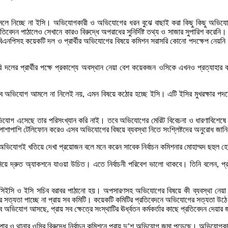
লে নিচ্ছে না ইসি। অভিযোগকারী ও অভিযোগের ধরন বুঝে বাছাই করা কিছু কিছু অভিযোগ
িবেদন পাঠালেও সেখানে কারও বিরুদ্ধে অপরাধের সুনির্দিষ্ট তথ্য ও সাজার সুপারিশ করেনি।
িএনপিসহ কয়েকটি দল ও প্রার্থীর অভিযোগের বিষয়ে কমিশন সরাসরি কোনো পদক্ষেপ নেয়নি। সে
সরকারি দলের প্রার্থীর পক্ষে প্রকাশ্যে অবস্থান নেয়া বেশ কয়েকজন ওসিকে এখনও প্রত্
 যেসব অভিযোগ আমলে না নিলেই নয়, এমন বিষয়ে কঠোর হচ্ছে ইসি। এটি ইসির মুখরক্ষার প
অভিযোগ এসেছে তার পরিসংখ্যান করি নাই। তবে অভিযোগের মেরিট বিবেচনা ও ধারণাবিশে
ছি। পাশাপাশি টেলিফোন করেও এসব অভিযোগের বিষয়ে ব্যবস্থা নিতে সংশ্লিষ্টদের অনুরোধ জান
থে সব অভিযোগই খতিয়ে দেখা প্রয়োজন বলে মনে করেন সাবেক নির্বাচন কমিশনার মোহাম্মদ ছহুল
িয়ে দ্রুত অ্যাকশনে যাওয়া উচিত। এতে নির্বাচনী পরিবেশ ভালো থাকবে। তিনি বলেন, 
 সিইসি ও ইসি সচিব বরাবর পাঠানো হয়। অপসারণসহ অভিযোগের বিষয়ে কী ব্যবস্থা নেয়া 
র সত্যতা পাচ্ছে না প্রায় সব কমিটি। কয়েকটি কমিটির প্রতিবেদনে অভিযোগের সত্যতা উ
েসব অভিযোগ আসছে, প্রায় সব ক্ষেত্রে সংস্থাটির ঊর্ধ্বতন কর্মকর্তার কাছে প্রতিবেদন দেয়
, পুলিশ সুপার ও থানার ওসির বিরুদ্ধে নির্বাচন কমিশনে প্রায় দু’শ অভিযোগ জমা পড়েছে। অভিযো