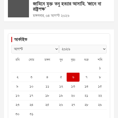
জামিনে মুক্ত তনু হত্যার আসামি, ‘জানে না
রাষ্ট্রপক্ষ’
মঙ্গলবার, ০৪ আগস্ট ২০২৬
আর্কাইভ
রবি
সোম
মঙ্গল
বুধ
বৃহঃ
শুক্র
শনি
১
২
৩
৪
৫
৬
৭
৮
৯
১০
১১
১২
১৩
১৪
১৫
১৬
১৭
১৮
১৯
২০
২১
২২
২৩
২৪
২৫
২৬
২৭
২৮
২৯
৩০
৩১