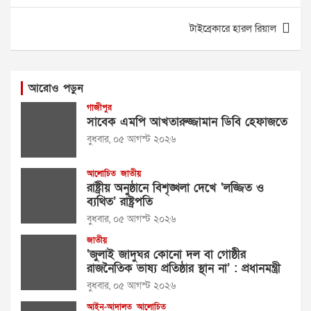
টাইব্রেকারে হারল রিয়াল
আরোও পড়ুন
গাজীপুর
সাবেক এমপি আখতারুজ্জামান ডিবি হেফাজতে
বুধবার, ০৫ আগস্ট ২০২৬
আলোচিত
জাতীয়
রাষ্ট্রীয় অনুষ্ঠানে বিশৃঙ্খলা দেখে ‘লজ্জিত ও
ব্যথিত’ রাষ্ট্রপতি
বুধবার, ০৫ আগস্ট ২০২৬
জাতীয়
‘জুলাই জাদুঘর কোনো দল বা গোষ্ঠীর
রাজনৈতিক ভাষ্য প্রতিষ্ঠার স্থান না’ : প্রধানমন্ত্রী
বুধবার, ০৫ আগস্ট ২০২৬
আইন-আদালত
আলোচিত