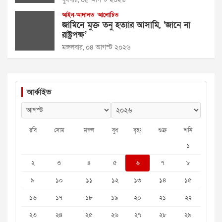
আইন-আদালত
আলোচিত
জামিনে মুক্ত তনু হত্যার আসামি, ‘জানে না
রাষ্ট্রপক্ষ’
মঙ্গলবার, ০৪ আগস্ট ২০২৬
আর্কাইভ
রবি
সোম
মঙ্গল
বুধ
বৃহঃ
শুক্র
শনি
১
২
৩
৪
৫
৬
৭
৮
৯
১০
১১
১২
১৩
১৪
১৫
১৬
১৭
১৮
১৯
২০
২১
২২
২৩
২৪
২৫
২৬
২৭
২৮
২৯