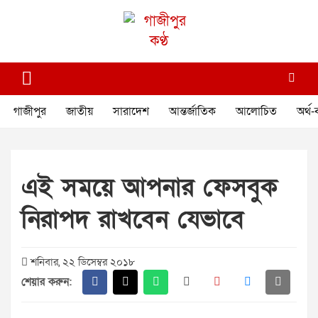
Skip
to
content
গাজীপুর কণ্ঠ
গণমানুষের কণ্ঠ
গাজীপুর
জাতীয়
সারাদেশ
আন্তর্জাতিক
আলোচিত
অর্থ-
এই সময়ে আপনার ফেসবুক
নিরাপদ রাখবেন যেভাবে
শনিবার, ২২ ডিসেম্বর ২০১৮
শেয়ার করুন: