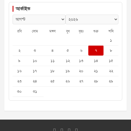
আর্কাইভ
রবি
সোম
মঙ্গল
বুধ
বৃহঃ
শুক্র
শনি
১
২
৩
৪
৫
৬
৭
৮
৯
১০
১১
১২
১৩
১৪
১৫
১৬
১৭
১৮
১৯
২০
২১
২২
২৩
২৪
২৫
২৬
২৭
২৮
২৯
৩০
৩১