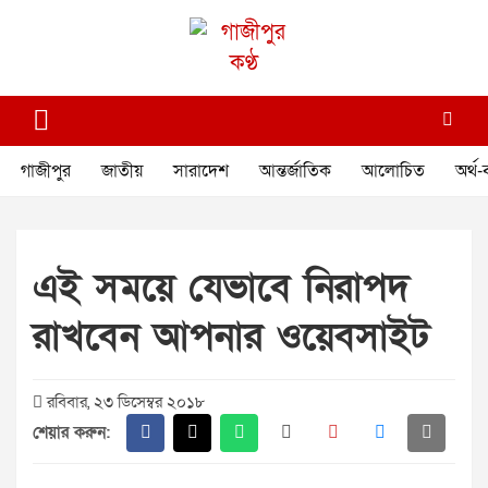
Skip
to
content
গাজীপুর কণ্ঠ
গণমানুষের কণ্ঠ
গাজীপুর
জাতীয়
সারাদেশ
আন্তর্জাতিক
আলোচিত
অর্থ-
এই সময়ে যেভাবে নিরাপদ
রাখবেন আপনার ওয়েবসাইট
রবিবার, ২৩ ডিসেম্বর ২০১৮
শেয়ার করুন: