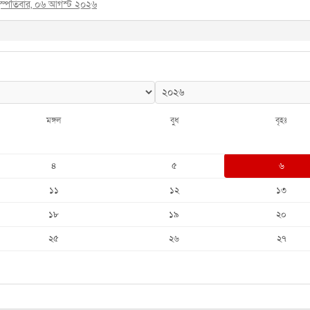
হস্পতিবার, ০৬ আগস্ট ২০২৬
মঙ্গল
বুধ
বৃহঃ
৪
৫
৬
১১
১২
১৩
১৮
১৯
২০
২৫
২৬
২৭