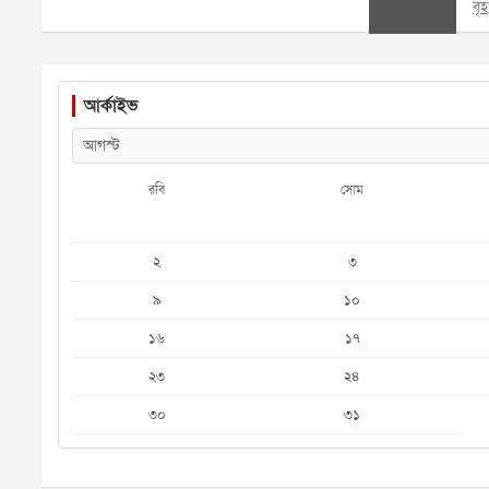
বৃ
আর্কাইভ
রবি
সোম
২
৩
৯
১০
১৬
১৭
২৩
২৪
৩০
৩১