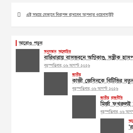
Post
navigation
এই সময়ে যেভাবে নিরাপদ রাখবেন আপনার ওয়েবসাইট
আরোও পড়ুন
অনুসন্ধান
আলোচিত
বারিধারায় বাসভবনে অগ্নিকাণ্ড, সস্ত্রীক হা
বৃহস্পতিবার, ০৬ আগস্ট ২০২৬
জাতীয়
কাজী জেসিনকে বিটিভির নতু
বৃহস্পতিবার, ০৬ আগস্ট ২০২৬
জাতীয়
রাজনীতি
মির্জা ফখরুলই 
বৃহস্পতিবার, ০৬ আগ
আল
‘র