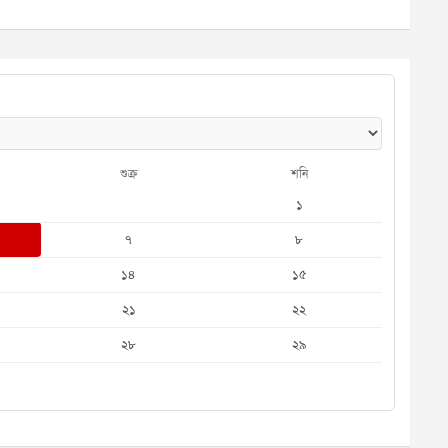
শুক্র
শনি
১
৭
৮
১৪
১৫
২১
২২
২৮
২৯