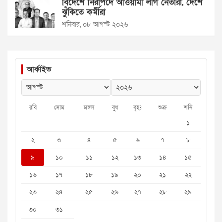
বিদেশে নিরাপদে আওয়ামী লীগ নেতারা, দেশে
ঝুঁকিতে কর্মীরা
শনিবার, ০৮ আগস্ট ২০২৬
আর্কাইভ
রবি
সোম
মঙ্গল
বুধ
বৃহঃ
শুক্র
শনি
১
২
৩
৪
৫
৬
৭
৮
৯
১০
১১
১২
১৩
১৪
১৫
১৬
১৭
১৮
১৯
২০
২১
২২
২৩
২৪
২৫
২৬
২৭
২৮
২৯
৩০
৩১