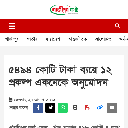
Skip
to
content
গাজীপুর কণ্ঠ
গণমানুষের কণ্ঠ
গাজীপুর
জাতীয়
সারাদেশ
আন্তর্জাতিক
আলোচিত
অর্থ-
৫৪৯৪ কোটি টাকা ব্যয়ে ১২
প্রকল্প একনেকে অনুমোদন
মঙ্গলবার, ২৭ আগস্ট ২০১৯
শেয়ার করুন: