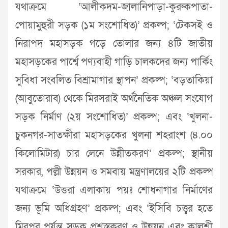
যথাক্রমে ‘আলীকদম-জালানিপাড়া-কুরুকপাতা-
পোয়ামুহুরী সড়ক (১ম সংশোধিত)’ প্রকল্প; ‘টেকসই ও
নিরাপদ মহাসড়ক গড়ে তোলার জন্য ৪টি জাতীয়
মহাসড়কের পার্শ্বে পণ্যবাহী গাড়ি চালকদের জন্য পার্কিং
সুবিধা সংবলিত বিশ্রামাগার স্থাপন’ প্রকল্প; ‘বড়তাকিয়া
(আবুতোরাব) থেকে মিরসরাই অর্থনৈতিক অঞ্চল সংযোগ
সড়ক নির্মাণ (২য় সংশোধিত)’ প্রকল্প; এবং ‘খুলনা-
চুকনগর-সাতক্ষীরা মহাসড়কের খুলনা শহরাংশ (৪.০০
কিলোমিটার) চার লেনে উন্নীতকরণ’ প্রকল্প; স্থানীয়
সরকার, পল্লী উন্নয়ন ও সমবায় মন্ত্রণালয়ের ২টি প্রকল্প
যথাক্রমে ‘উত্তরা এলাকায় পয়ঃ শোধনাগার নির্মাণের
জন্য ভূমি অধিগ্রহণ’ প্রকল্প; এবং ‘ইসিবি চত্ত্বর হতে
মিরপুর পর্যন্ত সড়ক প্রশস্তকরণ ও উন্নয়ন এবং কালশী