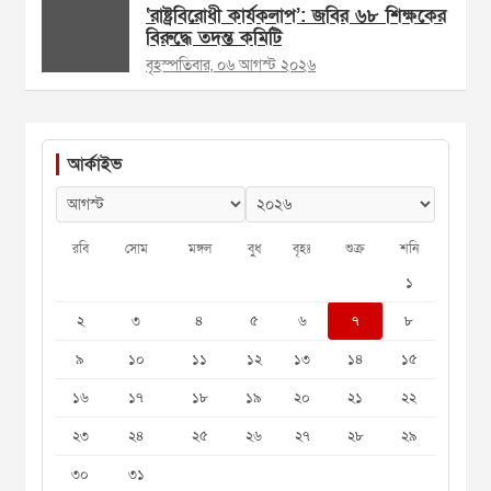
‘রাষ্ট্রবিরোধী কার্যকলাপ’: জবির ৬৮ শিক্ষকের
বিরুদ্ধে তদন্ত কমিটি
বৃহস্পতিবার, ০৬ আগস্ট ২০২৬
আর্কাইভ
রবি
সোম
মঙ্গল
বুধ
বৃহঃ
শুক্র
শনি
১
২
৩
৪
৫
৬
৭
৮
৯
১০
১১
১২
১৩
১৪
১৫
১৬
১৭
১৮
১৯
২০
২১
২২
২৩
২৪
২৫
২৬
২৭
২৮
২৯
৩০
৩১