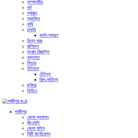
সম্পাদকীয়
ধর্ম
স্বাস্থ্য
প্রযুক্তি
কৃষি
চাকরি
বদলি-পদায়ন
ভিন্ন খবর
রাশিফল
সংবাদ বিজ্ঞপ্তি
মুক্তমত
ফিচার
ইতিহাস
ঐতিহ্য
শিল্প-সাহিত্য
ছবিঘর
ভিডিও
গাজীপুর
জেলা প্রশাসন
জিএমপি
জেলা পুলিশ
সিটি কর্পোরেশন