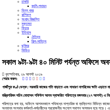
চাকরি
বদলি-পদায়ন
ভিন্ন খবর
রাশিফল
সংবাদ বিজ্ঞপ্তি
মুক্তমত
ফিচার
ইতিহাস
ঐতিহ্য
শিল্প-সাহিত্য
ছবিঘর
ভিডিও
সকাল ৯টা-৯টা ৪০ মিনিট পর্যন্ত অফিসে অবস্
বৃহস্পতিবার, ২৯ আগস্ট ২০১৯
শেয়ার করুন:
গাজীপুর কণ্ঠ ডেস্ক :
সরকারি কাজের গতি বাড়াতে এবং সাধারণ নাগরিকের ক্ষতি এড়াতে মাঠপর
মন্ত্রিপরিষদ সচিব মোহাম্মদ শফিউল আলম স্বাক্ষরিত পরিপত্রে মঙ্গলবার (২৭ আগস্ট) এ 
পরিপত্রে বলা হয়, অফিসে আগমনকালে পথিমধ্যে দাপ্তরিক বা ব্যক্তিগত বিভিন্ন কাজের অজু
অন্যান্য সংস্থার কর্মকর্তা-কর্মচারীদের প্রয়োজনীয় সংযোগ স্থাপন অসম্ভব হয়ে পড়ে