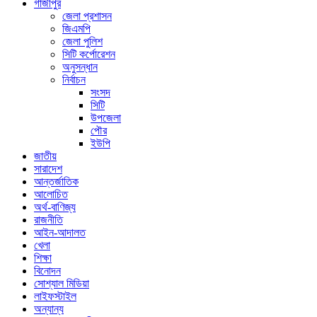
গাজীপুর
জেলা প্রশাসন
জিএমপি
জেলা পুলিশ
সিটি কর্পোরেশন
অনুসন্ধান
নির্বাচন
সংসদ
সিটি
উপজেলা
পৌর
ইউপি
জাতীয়
সারাদেশ
আন্তর্জাতিক
আলোচিত
অর্থ-বাণিজ্য
রাজনীতি
আইন-আদালত
খেলা
শিক্ষা
বিনোদন
সোশ্যাল মিডিয়া
লাইফস্টাইল
অন্যান্য