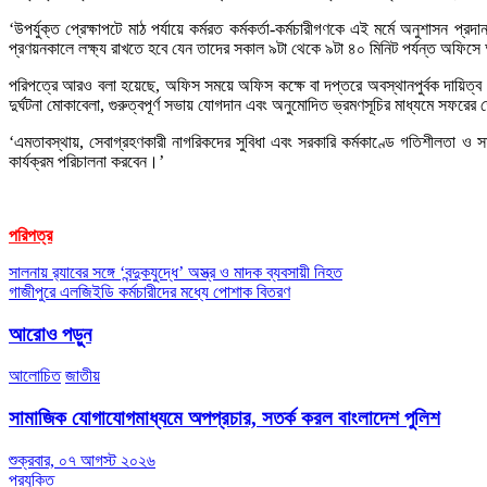
‘উপর্যুক্ত প্রেক্ষাপটে মাঠ পর্যায়ে কর্মরত কর্মকর্তা-কর্মচারীগণকে এই মর্মে অনুশাস
প্রণয়নকালে লক্ষ্য রাখতে হবে যেন তাদের সকাল ৯টা থেকে ৯টা ৪০ মিনিট পর্যন্ত অফিসে 
পরিপত্রে আরও বলা হয়েছে, অফিস সময়ে অফিস কক্ষে বা দপ্তরে অবস্থানপুর্বক দায়িত্ব 
দুর্ঘটনা মোকাবেলা, গুরুত্বপূর্ণ সভায় যোগদান এবং অনুমোদিত ভ্রমণসূচির মাধ্যমে সফরের ক
‘এমতাবস্থায়, সেবাগ্রহণকারী নাগরিকদের সুবিধা এবং সরকারি কর্মকাণ্ডে গতিশীলতা ও স
কার্যক্রম পরিচালনা করবেন।’
পরিপত্র
Post
সালনায় র‌্যাবের সঙ্গে ‘বন্দুকযুদ্ধে’ অস্ত্র ও মাদক ব্যবসায়ী নিহত
গাজীপুরে এলজিইডি কর্মচারীদের মধ্যে পোশাক বিতরণ
navigation
আরোও পড়ুন
আলোচিত
জাতীয়
সামাজিক যোগাযোগমাধ্যমে অপপ্রচার, সতর্ক করল বাংলাদেশ পুলিশ
শুক্রবার, ০৭ আগস্ট ২০২৬
প্রযুক্তি