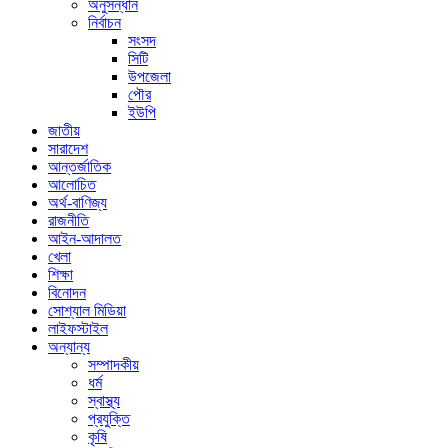
অনুসন্ধান
নির্বাচন
সংসদ
সিটি
উপজেলা
পৌর
ইউপি
জাতীয়
সারাদেশ
আন্তর্জাতিক
আলোচিত
অর্থ-বাণিজ্য
রাজনীতি
আইন-আদালত
খেলা
শিক্ষা
বিনোদন
সোশ্যাল মিডিয়া
লাইফস্টাইল
অন্যান্য
সম্পাদকীয়
ধর্ম
স্বাস্থ্য
প্রযুক্তি
কৃষি