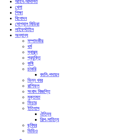
আইন-আদালত
খেলা
শিক্ষা
বিনোদন
সোশ্যাল মিডিয়া
লাইফস্টাইল
অন্যান্য
সম্পাদকীয়
ধর্ম
স্বাস্থ্য
প্রযুক্তি
কৃষি
চাকরি
বদলি-পদায়ন
ভিন্ন খবর
রাশিফল
সংবাদ বিজ্ঞপ্তি
মুক্তমত
ফিচার
ইতিহাস
ঐতিহ্য
শিল্প-সাহিত্য
ছবিঘর
ভিডিও