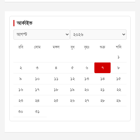
আর্কাইভ
রবি
সোম
মঙ্গল
বুধ
বৃহঃ
শুক্র
শনি
১
২
৩
৪
৫
৬
৭
৮
৯
১০
১১
১২
১৩
১৪
১৫
১৬
১৭
১৮
১৯
২০
২১
২২
২৩
২৪
২৫
২৬
২৭
২৮
২৯
৩০
৩১