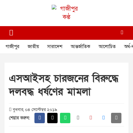
Skip
to
content
গাজীপুর কণ্ঠ
গণমানুষের কণ্ঠ
গাজীপুর
জাতীয়
সারাদেশ
আন্তর্জাতিক
আলোচিত
অর্থ-
এসআইসহ চারজনের বিরুদ্ধে
দলবদ্ধ ধর্ষণের মামলা
বুধবার, ০৪ সেপ্টেম্বর ২০১৯
শেয়ার করুন: